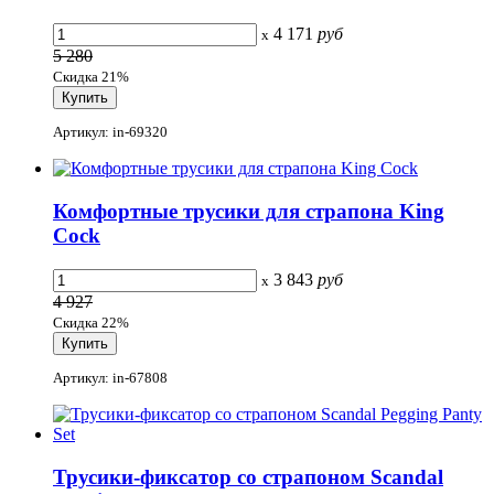
4 171
руб
x
5 280
Скидка 21%
Артикул: in-69320
Комфортные трусики для страпона King
Cock
3 843
руб
x
4 927
Скидка 22%
Артикул: in-67808
Трусики-фиксатор со страпоном Scandal