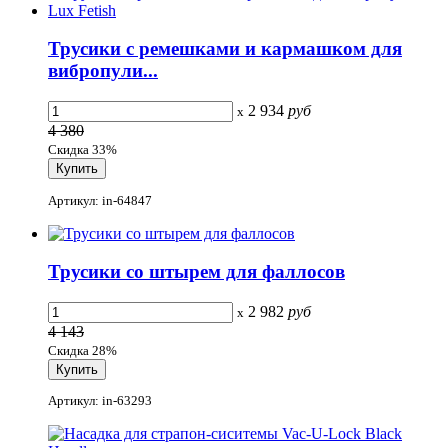
Трусики с ремешками и кармашком для
вибропули...
2 934
руб
x
4 380
Скидка 33%
Артикул: in-64847
Трусики со штырем для фаллосов
2 982
руб
x
4 143
Скидка 28%
Артикул: in-63293