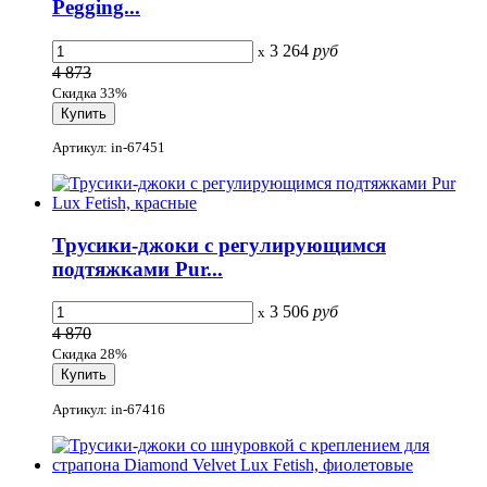
Pegging...
3 264
руб
x
4 873
Скидка 33%
Артикул: in-67451
Трусики-джоки с регулирующимся
подтяжками Pur...
3 506
руб
x
4 870
Скидка 28%
Артикул: in-67416