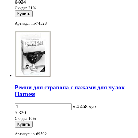
6 934
Скидка 21%
Артикул: in-74528
Ремни для страпона с пажами для чулок
Harness
4 468
руб
x
5 320
Скидка 16%
Артикул: in-69502