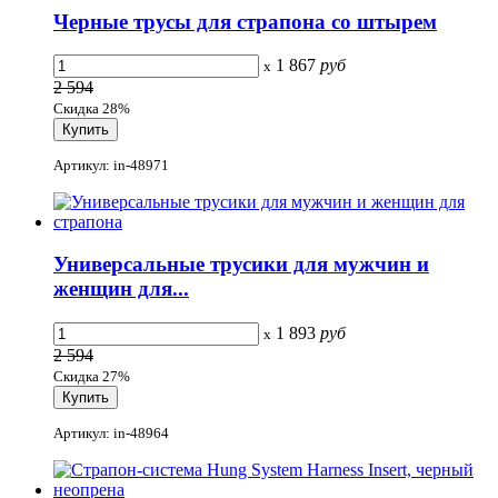
Черные трусы для страпона со штырем
1 867
руб
x
2 594
Скидка 28%
Артикул: in-48971
Универсальные трусики для мужчин и
женщин для...
1 893
руб
x
2 594
Скидка 27%
Артикул: in-48964