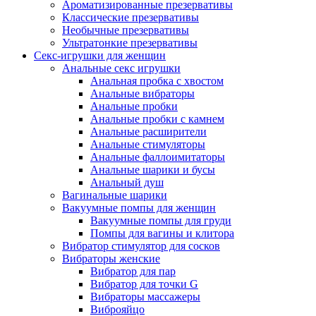
Ароматизированные презервативы
Классические презервативы
Необычные презервативы
Ультратонкие презервативы
Секс-игрушки для женщин
Анальные секс игрушки
Анальная пробка с хвостом
Анальные вибраторы
Анальные пробки
Анальные пробки с камнем
Анальные расширители
Анальные стимуляторы
Анальные фаллоимитаторы
Анальные шарики и бусы
Анальный душ
Вагинальные шарики
Вакуумные помпы для женщин
Вакуумные помпы для груди
Помпы для вагины и клитора
Вибратор стимулятор для сосков
Вибраторы женские
Вибратор для пар
Вибратор для точки G
Вибраторы массажеры
Виброяйцо