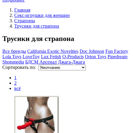
Главная
Секс-игрушки для женщин
Страпоны
Трусики для страпона
Трусики для страпона
Все бренды
California Exotic Novelties
Doc Johnson
Fun Factory
Lola Toys
LoveToy
Lux Fetish
O-Products
Orion Toys
Pipedream
Shotsmedia
БДСМ Арсенал
Джага-Джага
Сортировать по:
1
2
всё