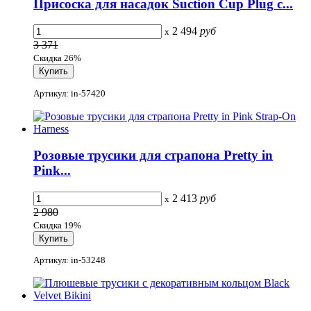
Присоска для насадок Suction Cup Plug с...
2 494
руб
x
3 371
Скидка 26%
Артикул: in-57420
Розовые трусики для страпона Pretty in
Pink...
2 413
руб
x
2 980
Скидка 19%
Артикул: in-53248