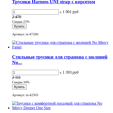
Трусики Harness UNI strap с корсетом
1 901
руб
x
2 470
Скидка 23%
Артикул: in-47200
Стильные трусики для страпона с молнией
No...
1 393
руб
x
2 111
Скидка 34%
Артикул: in-42503