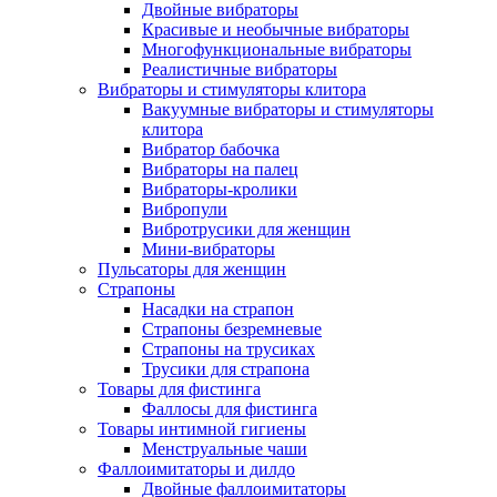
Двойные вибраторы
Красивые и необычные вибраторы
Многофункциональные вибраторы
Реалистичные вибраторы
Вибраторы и стимуляторы клитора
Вакуумные вибраторы и стимуляторы
клитора
Вибратор бабочка
Вибраторы на палец
Вибраторы-кролики
Вибропули
Вибротрусики для женщин
Мини-вибраторы
Пульсаторы для женщин
Страпоны
Насадки на страпон
Страпоны безремневые
Страпоны на трусиках
Трусики для страпона
Товары для фистинга
Фаллосы для фистинга
Товары интимной гигиены
Менструальные чаши
Фаллоимитаторы и дилдо
Двойные фаллоимитаторы