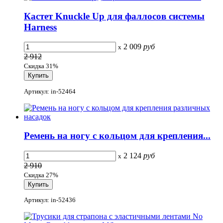
Кастет Knuckle Up для фаллосов системы
Harness
2 009
руб
x
2 912
Скидка 31%
Артикул: in-52464
Ремень на ногу с кольцом для крепления...
2 124
руб
x
2 910
Скидка 27%
Артикул: in-52436