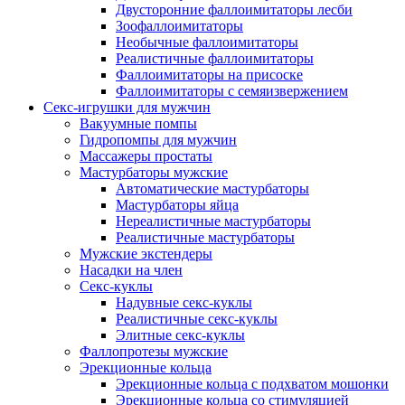
Двусторонние фаллоимитаторы лесби
Зоофаллоимитаторы
Необычные фаллоимитаторы
Реалистичные фаллоимитаторы
Фаллоимитаторы на присоске
Фаллоимитаторы с семяизвержением
Секс-игрушки для мужчин
Вакуумные помпы
Гидропомпы для мужчин
Массажеры простаты
Мастурбаторы мужские
Автоматические мастурбаторы
Мастурбаторы яйца
Нереалистичные мастурбаторы
Реалистичные мастурбаторы
Мужские экстендеры
Насадки на член
Секс-куклы
Надувные секс-куклы
Реалистичные секс-куклы
Элитные секс-куклы
Фаллопротезы мужские
Эрекционные кольца
Эрекционные кольца с подхватом мошонки
Эрекционные кольца со стимуляцией