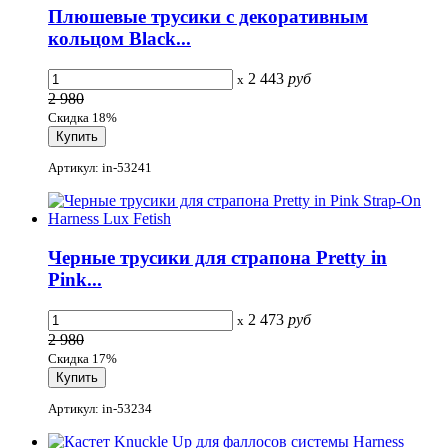
Плюшевые трусики с декоративным
кольцом Black...
2 443
руб
x
2 980
Скидка 18%
Артикул: in-53241
Черные трусики для страпона Pretty in
Pink...
2 473
руб
x
2 980
Скидка 17%
Артикул: in-53234