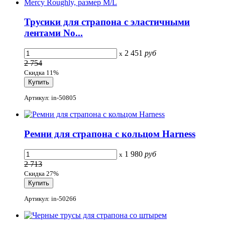
Трусики для страпона с эластичными
лентами No...
2 451
руб
x
2 754
Скидка 11%
Артикул: in-50805
Ремни для страпона с кольцом Harness
1 980
руб
x
2 713
Скидка 27%
Артикул: in-50266