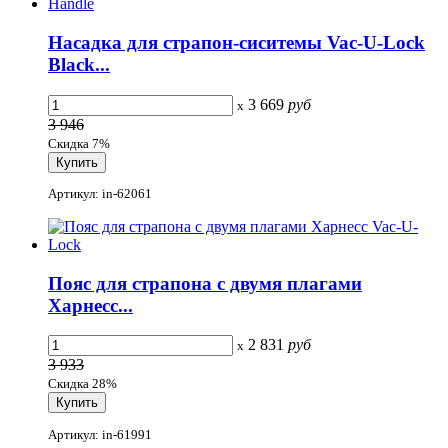
Насадка для страпон-сиситемы Vac-U-Lock
Black...
3 669
руб
x
3 946
Скидка 7%
Артикул: in-62061
Пояс для страпона с двумя плагами
Харнесс...
2 831
руб
x
3 933
Скидка 28%
Артикул: in-61991