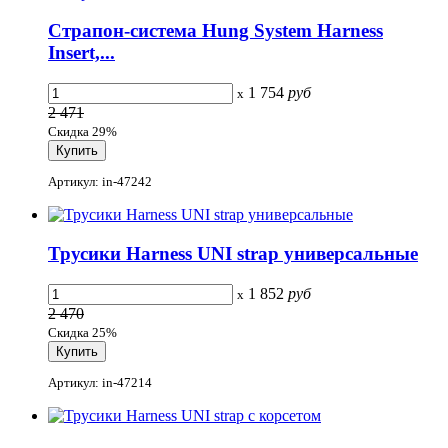
Страпон-система Hung System Harness
Insert,...
1 754
руб
x
2 471
Скидка 29%
Артикул: in-47242
Трусики Harness UNI strap универсальные
1 852
руб
x
2 470
Скидка 25%
Артикул: in-47214