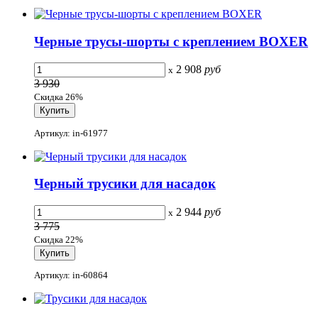
Черные трусы-шорты с креплением BOXER
2 908
руб
x
3 930
Скидка 26%
Артикул: in-61977
Черный трусики для насадок
2 944
руб
x
3 775
Скидка 22%
Артикул: in-60864