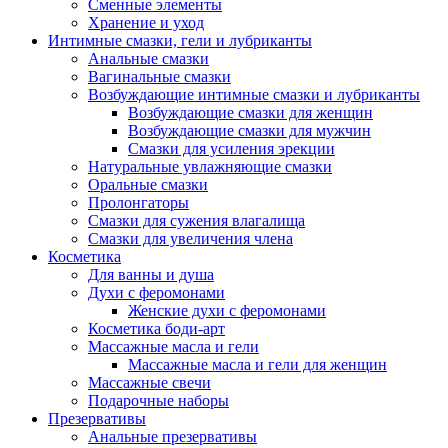
Сменные элементы
Хранение и уход
Интимные смазки, гели и лубриканты
Анальные смазки
Вагинальные смазки
Возбуждающие интимные смазки и лубриканты
Возбуждающие смазки для женщин
Возбуждающие смазки для мужчин
Смазки для усиления эрекции
Натуральные увлажняющие смазки
Оральные смазки
Пролонгаторы
Смазки для сужения влагалища
Смазки для увеличения члена
Косметика
Для ванны и душа
Духи с феромонами
Женские духи с феромонами
Косметика боди-арт
Массажные масла и гели
Массажные масла и гели для женщин
Массажные свечи
Подарочные наборы
Презервативы
Анальные презервативы