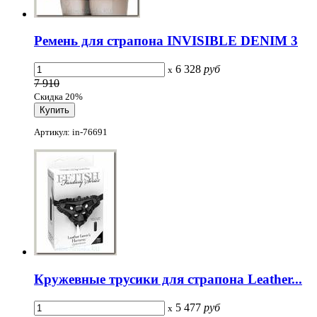
Ремень для страпона INVISIBLE DENIM 3
6 328
руб
x
7 910
Скидка 20%
Артикул: in-76691
Кружевные трусики для страпона Leather...
5 477
руб
x