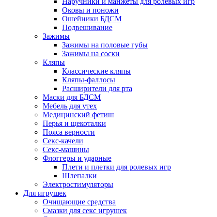
Наручники и манжеты для ролевых игр
Оковы и поножи
Ошейники БДСМ
Подвешивание
Зажимы
Зажимы на половые губы
Зажимы на соски
Кляпы
Классические кляпы
Кляпы-фаллосы
Расширители для рта
Маски для БДСМ
Мебель для утех
Медицинский фетиш
Перья и щекоталки
Пояса верности
Секс-качели
Секс-машины
Флоггеры и ударные
Плети и плетки для ролевых игр
Шлепалки
Электростимуляторы
Для игрушек
Очищающие средства
Смазки для секс игрушек