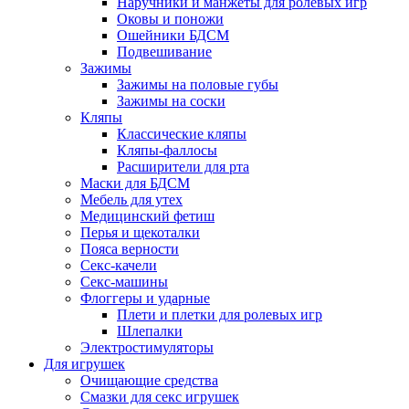
Наручники и манжеты для ролевых игр
Оковы и поножи
Ошейники БДСМ
Подвешивание
Зажимы
Зажимы на половые губы
Зажимы на соски
Кляпы
Классические кляпы
Кляпы-фаллосы
Расширители для рта
Маски для БДСМ
Мебель для утех
Медицинский фетиш
Перья и щекоталки
Пояса верности
Секс-качели
Секс-машины
Флоггеры и ударные
Плети и плетки для ролевых игр
Шлепалки
Электростимуляторы
Для игрушек
Очищающие средства
Смазки для секс игрушек