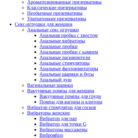
Ароматизированные презервативы
Классические презервативы
Необычные презервативы
Ультратонкие презервативы
Секс-игрушки для женщин
Анальные секс игрушки
Анальная пробка с хвостом
Анальные вибраторы
Анальные пробки
Анальные пробки с камнем
Анальные расширители
Анальные стимуляторы
Анальные фаллоимитаторы
Анальные шарики и бусы
Анальный душ
Вагинальные шарики
Вакуумные помпы для женщин
Вакуумные помпы для груди
Помпы для вагины и клитора
Вибратор стимулятор для сосков
Вибраторы женские
Вибратор для пар
Вибратор для точки G
Вибраторы массажеры
Виброяйцо