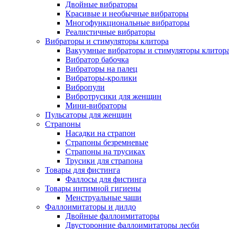
Двойные вибраторы
Красивые и необычные вибраторы
Многофункциональные вибраторы
Реалистичные вибраторы
Вибраторы и стимуляторы клитора
Вакуумные вибраторы и стимуляторы клитор
Вибратор бабочка
Вибраторы на палец
Вибраторы-кролики
Вибропули
Вибротрусики для женщин
Мини-вибраторы
Пульсаторы для женщин
Страпоны
Насадки на страпон
Страпоны безремневые
Страпоны на трусиках
Трусики для страпона
Товары для фистинга
Фаллосы для фистинга
Товары интимной гигиены
Менструальные чаши
Фаллоимитаторы и дилдо
Двойные фаллоимитаторы
Двусторонние фаллоимитаторы лесби