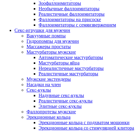
Зоофаллоимитаторы
Необычные фаллоимитаторы
Реалистичные фаллоимитаторы
Фаллоимитаторы на присоске
Фаллоимитаторы с семяизвержением
Секс-игрушки для мужчин
Вакуумные помпы
Гидропомпы для мужчин
Массажеры простаты
Мастурбаторы мужские
Автоматические мастурбаторы
Мастурбаторы яйца
Нереалистичные мастурбаторы
Реалистичные мастурбаторы
Мужские экстендеры
Насадки на член
Секс-куклы
Надувные секс-куклы
Реалистичные секс-куклы
Элитные секс-куклы
Фаллопротезы мужские
Эрекционные кольца
Эрекционные кольца с подхватом мошонки
Эрекционные кольца со стимуляцией клитора