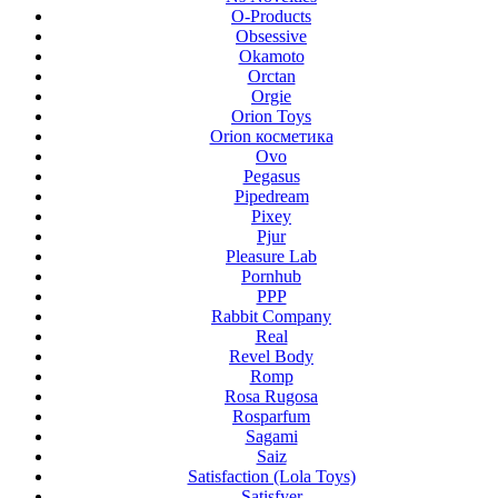
O-Products
Obsessive
Okamoto
Orctan
Orgie
Orion Toys
Orion косметика
Ovo
Pegasus
Pipedream
Pixey
Pjur
Pleasure Lab
Pornhub
PPP
Rabbit Company
Real
Revel Body
Romp
Rosa Rugosa
Rosparfum
Sagami
Saiz
Satisfaction (Lola Toys)
Satisfyer