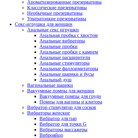
Ароматизированные презервативы
Классические презервативы
Необычные презервативы
Ультратонкие презервативы
Секс-игрушки для женщин
Анальные секс игрушки
Анальная пробка с хвостом
Анальные вибраторы
Анальные пробки
Анальные пробки с камнем
Анальные расширители
Анальные стимуляторы
Анальные фаллоимитаторы
Анальные шарики и бусы
Анальный душ
Вагинальные шарики
Вакуумные помпы для женщин
Вакуумные помпы для груди
Помпы для вагины и клитора
Вибратор стимулятор для сосков
Вибраторы женские
Вибратор для пар
Вибратор для точки G
Вибраторы массажеры
Виброяйцо