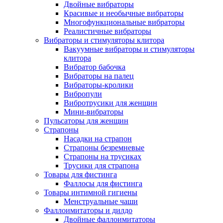
Двойные вибраторы
Красивые и необычные вибраторы
Многофункциональные вибраторы
Реалистичные вибраторы
Вибраторы и стимуляторы клитора
Вакуумные вибраторы и стимуляторы
клитора
Вибратор бабочка
Вибраторы на палец
Вибраторы-кролики
Вибропули
Вибротрусики для женщин
Мини-вибраторы
Пульсаторы для женщин
Страпоны
Насадки на страпон
Страпоны безремневые
Страпоны на трусиках
Трусики для страпона
Товары для фистинга
Фаллосы для фистинга
Товары интимной гигиены
Менструальные чаши
Фаллоимитаторы и дилдо
Двойные фаллоимитаторы