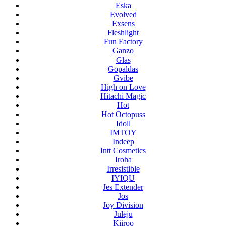
Eska
Evolved
Exsens
Fleshlight
Fun Factory
Ganzo
Glas
Gopaldas
Gvibe
High on Love
Hitachi Magic
Hot
Hot Octopuss
Idoll
IMTOY
Indeep
Intt Cosmetics
Iroha
Irresistible
IYIQU
Jes Extender
Jos
Joy Division
Juleju
Kiiroo