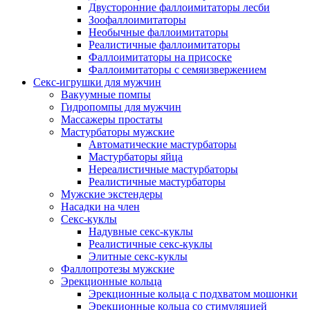
Двусторонние фаллоимитаторы лесби
Зоофаллоимитаторы
Необычные фаллоимитаторы
Реалистичные фаллоимитаторы
Фаллоимитаторы на присоске
Фаллоимитаторы с семяизвержением
Секс-игрушки для мужчин
Вакуумные помпы
Гидропомпы для мужчин
Массажеры простаты
Мастурбаторы мужские
Автоматические мастурбаторы
Мастурбаторы яйца
Нереалистичные мастурбаторы
Реалистичные мастурбаторы
Мужские экстендеры
Насадки на член
Секс-куклы
Надувные секс-куклы
Реалистичные секс-куклы
Элитные секс-куклы
Фаллопротезы мужские
Эрекционные кольца
Эрекционные кольца с подхватом мошонки
Эрекционные кольца со стимуляцией