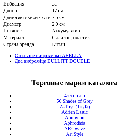
Вибрация
да
Длина
17 см
Длина активной части
7.5 см
Диаметр
2.9 см
Питание
Аккумулятор
Материал
Силикон, пластик
Страна бренда
Китай
Стильное виброяичко ABELLA
Два виброяйца BULLITT DOUBLE
Торговые марки каталога
4sexdream
50 Shades of Grey
A-Toys (Toyfa)
Adrien Lastic
Anonymo
Aphrodisia
ARCwave
Art Style