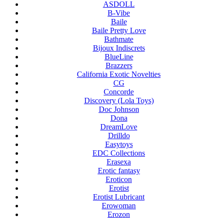
ASDOLL
B-Vibe
Baile
Baile Pretty Love
Bathmate
Bijoux Indiscrets
BlueLine
Brazzers
California Exotic Novelties
CG
Concorde
Discovery (Lola Toys)
Doc Johnson
Dona
DreamLove
Drilldo
Easytoys
EDC Collections
Erasexa
Erotic fantasy
Eroticon
Erotist
Erotist Lubricant
Erowoman
Erozon