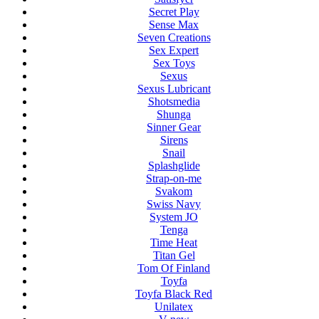
Secret Play
Sense Max
Seven Creations
Sex Expert
Sex Toys
Sexus
Sexus Lubricant
Shotsmedia
Shunga
Sinner Gear
Sirens
Snail
Splashglide
Strap-on-me
Svakom
Swiss Navy
System JO
Tenga
Time Heat
Titan Gel
Tom Of Finland
Toyfa
Toyfa Black Red
Unilatex