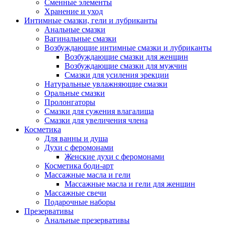
Сменные элементы
Хранение и уход
Интимные смазки, гели и лубриканты
Анальные смазки
Вагинальные смазки
Возбуждающие интимные смазки и лубриканты
Возбуждающие смазки для женщин
Возбуждающие смазки для мужчин
Смазки для усиления эрекции
Натуральные увлажняющие смазки
Оральные смазки
Пролонгаторы
Смазки для сужения влагалища
Смазки для увеличения члена
Косметика
Для ванны и душа
Духи с феромонами
Женские духи с феромонами
Косметика боди-арт
Массажные масла и гели
Массажные масла и гели для женщин
Массажные свечи
Подарочные наборы
Презервативы
Анальные презервативы