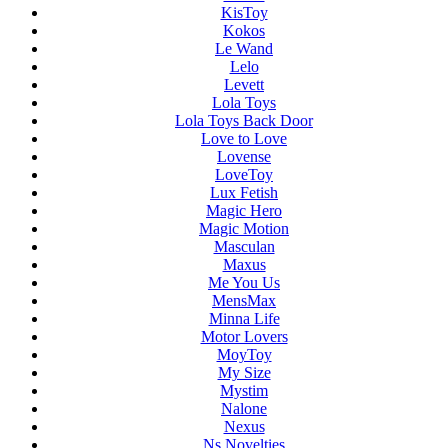
KisToy
Kokos
Le Wand
Lelo
Levett
Lola Toys
Lola Toys Back Door
Love to Love
Lovense
LoveToy
Lux Fetish
Magic Hero
Magic Motion
Masculan
Maxus
Me You Us
MensMax
Minna Life
Motor Lovers
MoyToy
My Size
Mystim
Nalone
Nexus
Ns Novelties