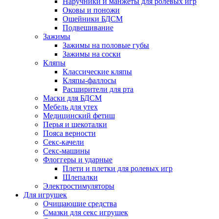
Наручники и манжеты для ролевых игр
Оковы и поножи
Ошейники БДСМ
Подвешивание
Зажимы
Зажимы на половые губы
Зажимы на соски
Кляпы
Классические кляпы
Кляпы-фаллосы
Расширители для рта
Маски для БДСМ
Мебель для утех
Медицинский фетиш
Перья и щекоталки
Пояса верности
Секс-качели
Секс-машины
Флоггеры и ударные
Плети и плетки для ролевых игр
Шлепалки
Электростимуляторы
Для игрушек
Очищающие средства
Смазки для секс игрушек