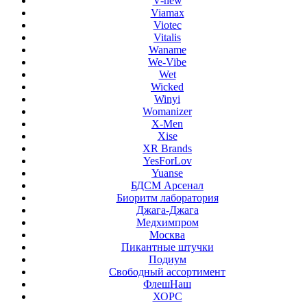
V-new
Viamax
Viotec
Vitalis
Waname
We-Vibe
Wet
Wicked
Winyi
Womanizer
X-Men
Xise
XR Brands
YesForLov
Yuanse
БДСМ Арсенал
Биоритм лаборатория
Джага-Джага
Медхимпром
Москва
Пикантные штучки
Подиум
Свободный ассортимент
ФлешНаш
ХОРС