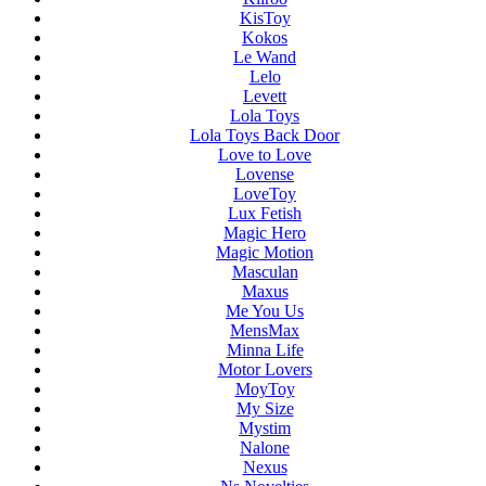
KisToy
Kokos
Le Wand
Lelo
Levett
Lola Toys
Lola Toys Back Door
Love to Love
Lovense
LoveToy
Lux Fetish
Magic Hero
Magic Motion
Masculan
Maxus
Me You Us
MensMax
Minna Life
Motor Lovers
MoyToy
My Size
Mystim
Nalone
Nexus