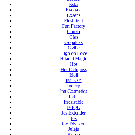
Eska
Evolved
Exsens
Fleshlight
Fun Factory
Ganzo
Glas
Gopaldas
Gvibe
High on Love
Hitachi Magic
Hot
Hot Octopuss
Idoll
IMTOY
Indeep
Intt Cosmetics
Iroha
Irresistible
IYIQU
Jes Extender
Jos
Joy Division
Juleju
Kiiroo