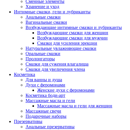
Сменные элементы
Хранение и уход
Интимные смазки, гели и лубриканты
Анальные смазки
Вагинальные смазки
Возбуждающие интимные смазки и лубриканты
Возбуждающие смазки для женщин
Возбуждающие смазки для мужчин
Смазки для усиления эрекции
Натуральные увлажняющие смазки
Оральные смазки
Пролонгаторы
Смазки для сужения влагалища
Смазки для увеличения члена
Косметика
Для ванны и душа
Духи с феромонами
Женские духи с феромонами
Косметика боди-арт
Массажные масла и гели
Массажные масла и гели для женщин
Массажные свечи
Подарочные наборы
Презервативы
Анальные презервативы