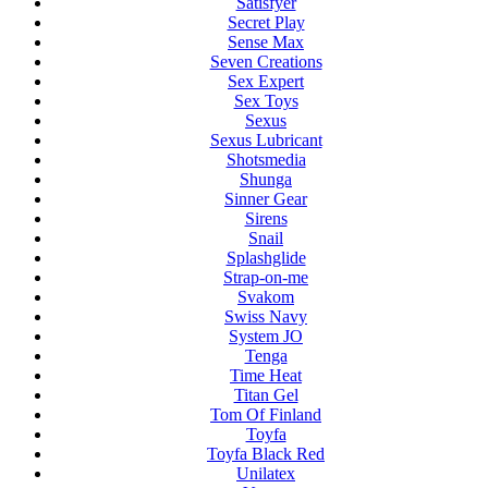
Satisfyer
Secret Play
Sense Max
Seven Creations
Sex Expert
Sex Toys
Sexus
Sexus Lubricant
Shotsmedia
Shunga
Sinner Gear
Sirens
Snail
Splashglide
Strap-on-me
Svakom
Swiss Navy
System JO
Tenga
Time Heat
Titan Gel
Tom Of Finland
Toyfa
Toyfa Black Red
Unilatex