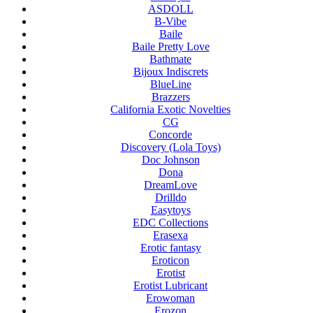
ASDOLL
B-Vibe
Baile
Baile Pretty Love
Bathmate
Bijoux Indiscrets
BlueLine
Brazzers
California Exotic Novelties
CG
Concorde
Discovery (Lola Toys)
Doc Johnson
Dona
DreamLove
Drilldo
Easytoys
EDC Collections
Erasexa
Erotic fantasy
Eroticon
Erotist
Erotist Lubricant
Erowoman
Erozon