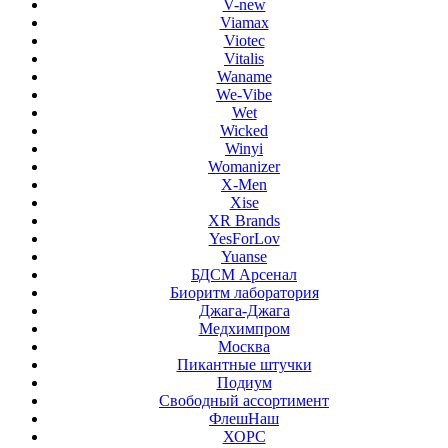
V-new
Viamax
Viotec
Vitalis
Waname
We-Vibe
Wet
Wicked
Winyi
Womanizer
X-Men
Xise
XR Brands
YesForLov
Yuanse
БДСМ Арсенал
Биоритм лаборатория
Джага-Джага
Медхимпром
Москва
Пикантные штучки
Подиум
Свободный ассортимент
ФлешНаш
ХОРС