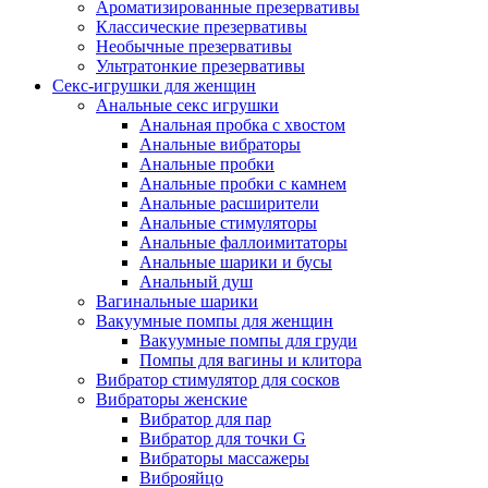
Ароматизированные презервативы
Классические презервативы
Необычные презервативы
Ультратонкие презервативы
Секс-игрушки для женщин
Анальные секс игрушки
Анальная пробка с хвостом
Анальные вибраторы
Анальные пробки
Анальные пробки с камнем
Анальные расширители
Анальные стимуляторы
Анальные фаллоимитаторы
Анальные шарики и бусы
Анальный душ
Вагинальные шарики
Вакуумные помпы для женщин
Вакуумные помпы для груди
Помпы для вагины и клитора
Вибратор стимулятор для сосков
Вибраторы женские
Вибратор для пар
Вибратор для точки G
Вибраторы массажеры
Виброяйцо