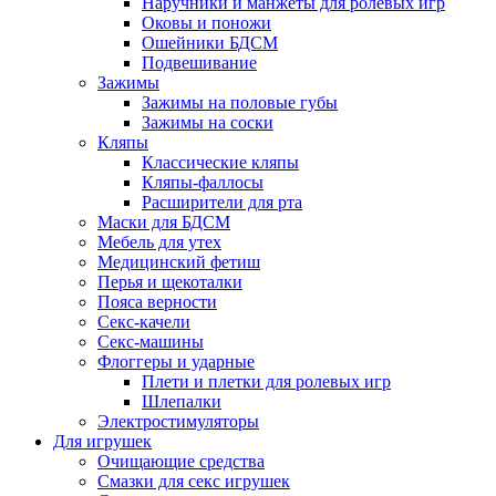
Наручники и манжеты для ролевых игр
Оковы и поножи
Ошейники БДСМ
Подвешивание
Зажимы
Зажимы на половые губы
Зажимы на соски
Кляпы
Классические кляпы
Кляпы-фаллосы
Расширители для рта
Маски для БДСМ
Мебель для утех
Медицинский фетиш
Перья и щекоталки
Пояса верности
Секс-качели
Секс-машины
Флоггеры и ударные
Плети и плетки для ролевых игр
Шлепалки
Электростимуляторы
Для игрушек
Очищающие средства
Смазки для секс игрушек