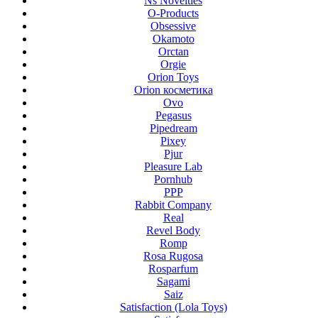
Ns Novelties
O-Products
Obsessive
Okamoto
Orctan
Orgie
Orion Toys
Orion косметика
Ovo
Pegasus
Pipedream
Pixey
Pjur
Pleasure Lab
Pornhub
PPP
Rabbit Company
Real
Revel Body
Romp
Rosa Rugosa
Rosparfum
Sagami
Saiz
Satisfaction (Lola Toys)