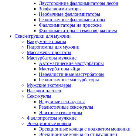
Двусторонние фаллоимитаторы лесби
Зоофаллоимитаторы
Необычные фаллоимитаторы
Реалистичные фаллоимитаторы
Фаллоимитаторы на присоске
Фаллоимитаторы с семяизвержением
Секс-игрушки для мужчин
Вакуумные помпы
Гидропомпы для мужчин
Массажеры простаты
Мастурбаторы мужские
Автоматические мастурбаторы
Мастурбаторы яйца
Нереалистичные мастурбаторы
Реалистичные мастурбаторы
Мужские экстендеры
Насадки на член
Секс-куклы
Надувные секс-куклы
Реалистичные секс-куклы
Элитные секс-куклы
Фаллопротезы мужские
Эрекционные кольца
Эрекционные кольца с подхватом мошонки
Эрекционные кольца со стимуляцией