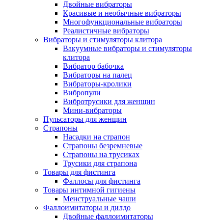
Двойные вибраторы
Красивые и необычные вибраторы
Многофункциональные вибраторы
Реалистичные вибраторы
Вибраторы и стимуляторы клитора
Вакуумные вибраторы и стимуляторы
клитора
Вибратор бабочка
Вибраторы на палец
Вибраторы-кролики
Вибропули
Вибротрусики для женщин
Мини-вибраторы
Пульсаторы для женщин
Страпоны
Насадки на страпон
Страпоны безремневые
Страпоны на трусиках
Трусики для страпона
Товары для фистинга
Фаллосы для фистинга
Товары интимной гигиены
Менструальные чаши
Фаллоимитаторы и дилдо
Двойные фаллоимитаторы