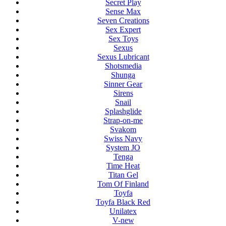
Secret Play
Sense Max
Seven Creations
Sex Expert
Sex Toys
Sexus
Sexus Lubricant
Shotsmedia
Shunga
Sinner Gear
Sirens
Snail
Splashglide
Strap-on-me
Svakom
Swiss Navy
System JO
Tenga
Time Heat
Titan Gel
Tom Of Finland
Toyfa
Toyfa Black Red
Unilatex
V-new