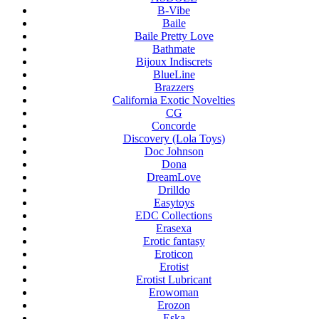
B-Vibe
Baile
Baile Pretty Love
Bathmate
Bijoux Indiscrets
BlueLine
Brazzers
California Exotic Novelties
CG
Concorde
Discovery (Lola Toys)
Doc Johnson
Dona
DreamLove
Drilldo
Easytoys
EDC Collections
Erasexa
Erotic fantasy
Eroticon
Erotist
Erotist Lubricant
Erowoman
Erozon
Eska