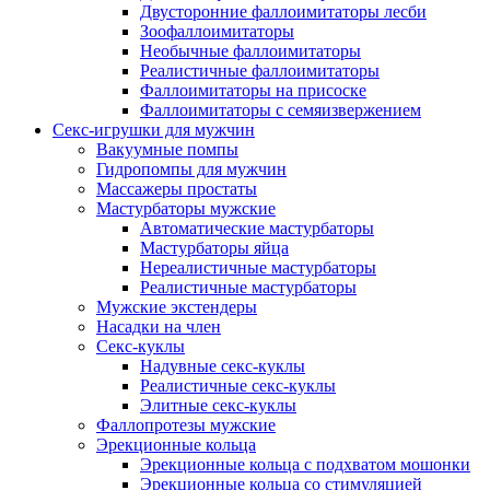
Двусторонние фаллоимитаторы лесби
Зоофаллоимитаторы
Необычные фаллоимитаторы
Реалистичные фаллоимитаторы
Фаллоимитаторы на присоске
Фаллоимитаторы с семяизвержением
Секс-игрушки для мужчин
Вакуумные помпы
Гидропомпы для мужчин
Массажеры простаты
Мастурбаторы мужские
Автоматические мастурбаторы
Мастурбаторы яйца
Нереалистичные мастурбаторы
Реалистичные мастурбаторы
Мужские экстендеры
Насадки на член
Секс-куклы
Надувные секс-куклы
Реалистичные секс-куклы
Элитные секс-куклы
Фаллопротезы мужские
Эрекционные кольца
Эрекционные кольца с подхватом мошонки
Эрекционные кольца со стимуляцией