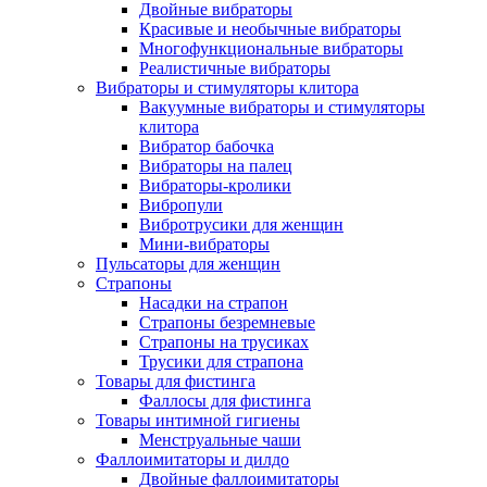
Двойные вибраторы
Красивые и необычные вибраторы
Многофункциональные вибраторы
Реалистичные вибраторы
Вибраторы и стимуляторы клитора
Вакуумные вибраторы и стимуляторы
клитора
Вибратор бабочка
Вибраторы на палец
Вибраторы-кролики
Вибропули
Вибротрусики для женщин
Мини-вибраторы
Пульсаторы для женщин
Страпоны
Насадки на страпон
Страпоны безремневые
Страпоны на трусиках
Трусики для страпона
Товары для фистинга
Фаллосы для фистинга
Товары интимной гигиены
Менструальные чаши
Фаллоимитаторы и дилдо
Двойные фаллоимитаторы