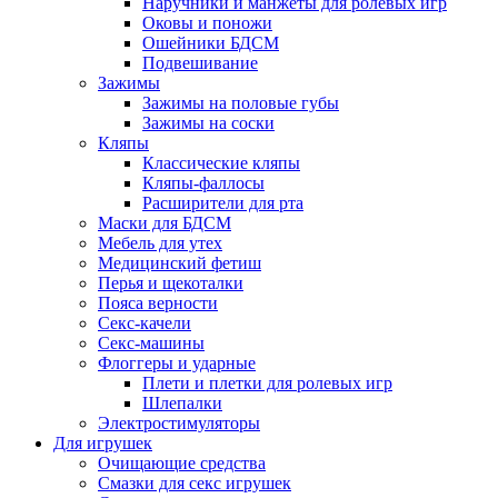
Наручники и манжеты для ролевых игр
Оковы и поножи
Ошейники БДСМ
Подвешивание
Зажимы
Зажимы на половые губы
Зажимы на соски
Кляпы
Классические кляпы
Кляпы-фаллосы
Расширители для рта
Маски для БДСМ
Мебель для утех
Медицинский фетиш
Перья и щекоталки
Пояса верности
Секс-качели
Секс-машины
Флоггеры и ударные
Плети и плетки для ролевых игр
Шлепалки
Электростимуляторы
Для игрушек
Очищающие средства
Смазки для секс игрушек