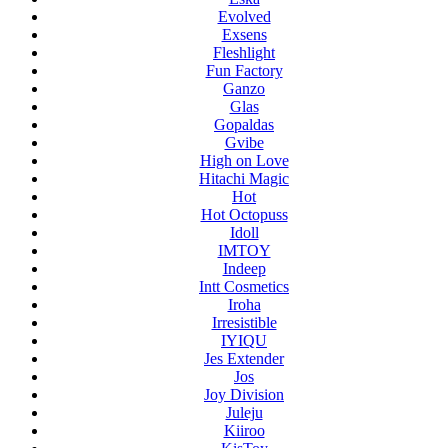
Evolved
Exsens
Fleshlight
Fun Factory
Ganzo
Glas
Gopaldas
Gvibe
High on Love
Hitachi Magic
Hot
Hot Octopuss
Idoll
IMTOY
Indeep
Intt Cosmetics
Iroha
Irresistible
IYIQU
Jes Extender
Jos
Joy Division
Juleju
Kiiroo