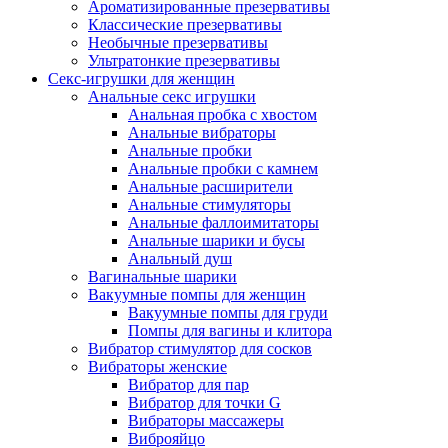
Ароматизированные презервативы
Классические презервативы
Необычные презервативы
Ультратонкие презервативы
Секс-игрушки для женщин
Анальные секс игрушки
Анальная пробка с хвостом
Анальные вибраторы
Анальные пробки
Анальные пробки с камнем
Анальные расширители
Анальные стимуляторы
Анальные фаллоимитаторы
Анальные шарики и бусы
Анальный душ
Вагинальные шарики
Вакуумные помпы для женщин
Вакуумные помпы для груди
Помпы для вагины и клитора
Вибратор стимулятор для сосков
Вибраторы женские
Вибратор для пар
Вибратор для точки G
Вибраторы массажеры
Виброяйцо