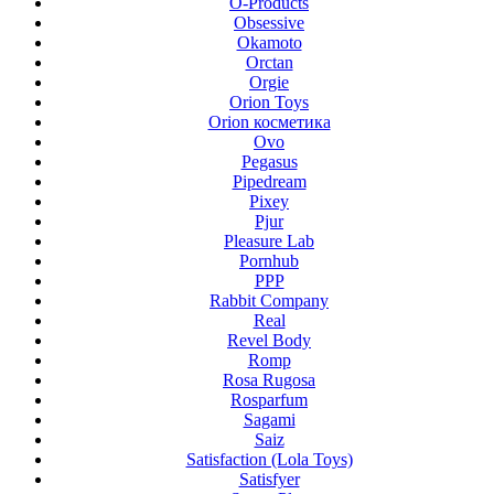
O-Products
Obsessive
Okamoto
Orctan
Orgie
Orion Toys
Orion косметика
Ovo
Pegasus
Pipedream
Pixey
Pjur
Pleasure Lab
Pornhub
PPP
Rabbit Company
Real
Revel Body
Romp
Rosa Rugosa
Rosparfum
Sagami
Saiz
Satisfaction (Lola Toys)
Satisfyer