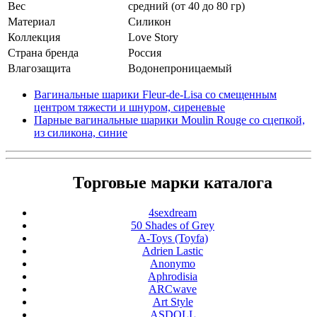
Вес
средний (от 40 до 80 гр)
Материал
Cиликон
Коллекция
Love Story
Страна бренда
Россия
Влагозащита
Водонепроницаемый
Вагинальные шарики Fleur-de-Lisa со смещенным
центром тяжести и шнуром, сиреневые
Парные вагинальные шарики Moulin Rouge со сцепкой,
из силикона, синие
Торговые марки каталога
4sexdream
50 Shades of Grey
A-Toys (Toyfa)
Adrien Lastic
Anonymo
Aphrodisia
ARCwave
Art Style
ASDOLL