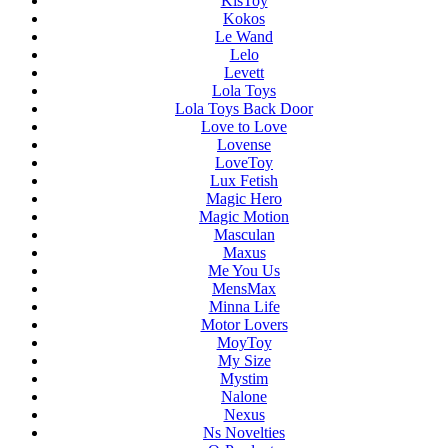
KisToy
Kokos
Le Wand
Lelo
Levett
Lola Toys
Lola Toys Back Door
Love to Love
Lovense
LoveToy
Lux Fetish
Magic Hero
Magic Motion
Masculan
Maxus
Me You Us
MensMax
Minna Life
Motor Lovers
MoyToy
My Size
Mystim
Nalone
Nexus
Ns Novelties