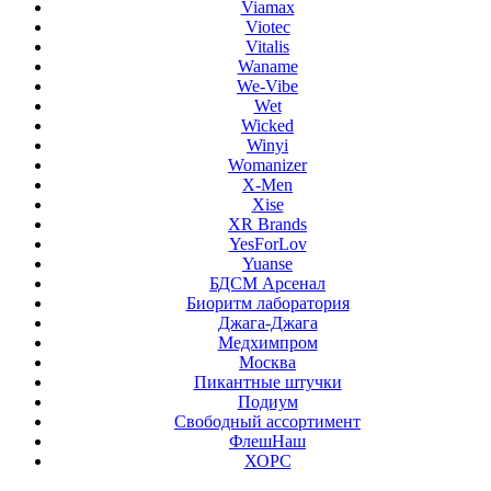
Viamax
Viotec
Vitalis
Waname
We-Vibe
Wet
Wicked
Winyi
Womanizer
X-Men
Xise
XR Brands
YesForLov
Yuanse
БДСМ Арсенал
Биоритм лаборатория
Джага-Джага
Медхимпром
Москва
Пикантные штучки
Подиум
Свободный ассортимент
ФлешНаш
ХОРС