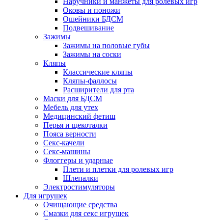
Наручники и манжеты для ролевых игр
Оковы и поножи
Ошейники БДСМ
Подвешивание
Зажимы
Зажимы на половые губы
Зажимы на соски
Кляпы
Классические кляпы
Кляпы-фаллосы
Расширители для рта
Маски для БДСМ
Мебель для утех
Медицинский фетиш
Перья и щекоталки
Пояса верности
Секс-качели
Секс-машины
Флоггеры и ударные
Плети и плетки для ролевых игр
Шлепалки
Электростимуляторы
Для игрушек
Очищающие средства
Смазки для секс игрушек