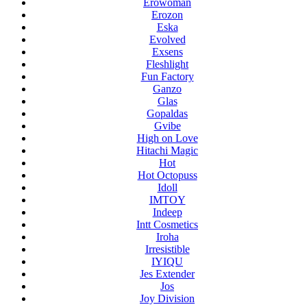
Erowoman
Erozon
Eska
Evolved
Exsens
Fleshlight
Fun Factory
Ganzo
Glas
Gopaldas
Gvibe
High on Love
Hitachi Magic
Hot
Hot Octopuss
Idoll
IMTOY
Indeep
Intt Cosmetics
Iroha
Irresistible
IYIQU
Jes Extender
Jos
Joy Division