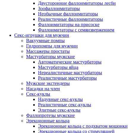
Двусторонние фаллоимитаторы лесби
Зоофаллоимитаторы
Необычные фаллоимитаторы
Реалистичные фаллоимитаторы
Фаллоимитаторы на присоске
Фаллоимитаторы с семяизвержением
Секс-игрушки для мужчин
Вакуумные помпы
Гидропомпы для мужчин
Массажеры простаты
Мастурбаторы мужские
Автоматические мастурбаторы
Мастурбаторы яйца
Нереалистичные мастурбаторы
Реалистичные мастурбаторы
Мужские экстендеры
Насадки на член
Секс-куклы
Надувные секс-куклы
Реалистичные секс-куклы
Элитные секс-куклы
Фаллопротезы мужские
Эрекционные кольца
Эрекционные кольца с подхватом мошонки
Эрекционные кольца со стимуляцией