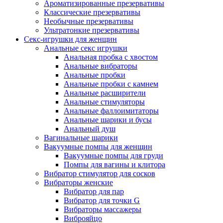
Ароматизированные презервативы
Классические презервативы
Необычные презервативы
Ультратонкие презервативы
Секс-игрушки для женщин
Анальные секс игрушки
Анальная пробка с хвостом
Анальные вибраторы
Анальные пробки
Анальные пробки с камнем
Анальные расширители
Анальные стимуляторы
Анальные фаллоимитаторы
Анальные шарики и бусы
Анальный душ
Вагинальные шарики
Вакуумные помпы для женщин
Вакуумные помпы для груди
Помпы для вагины и клитора
Вибратор стимулятор для сосков
Вибраторы женские
Вибратор для пар
Вибратор для точки G
Вибраторы массажеры
Виброяйцо