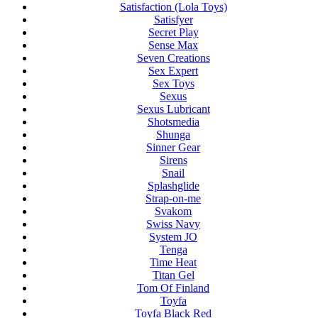
Satisfaction (Lola Toys)
Satisfyer
Secret Play
Sense Max
Seven Creations
Sex Expert
Sex Toys
Sexus
Sexus Lubricant
Shotsmedia
Shunga
Sinner Gear
Sirens
Snail
Splashglide
Strap-on-me
Svakom
Swiss Navy
System JO
Tenga
Time Heat
Titan Gel
Tom Of Finland
Toyfa
Toyfa Black Red