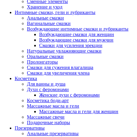
Сменные элементы
Хранение и уход
Интимные смазки, гели и лубриканты
Анальные смазки
Вагинальные смазки
Возбуждающие интимные смазки и лубриканты
Возбуждающие смазки для женщин
Возбуждающие смазки для мужчин
Смазки для усиления эрекции
Натуральные увлажняющие смазки
Оральные смазки
Пролонгаторы
Смазки для сужения влагалища
Смазки для увеличения члена
Косметика
Для ванны и душа
Духи с феромонами
Женские духи с феромонами
Косметика боди-арт
Массажные масла и гели
Массажные масла и гели для женщин
Массажные свечи
Подарочные наборы
Презервативы
Анальные презервативы