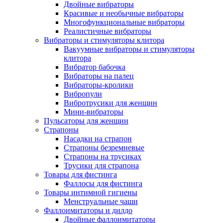
Двойные вибраторы
Красивые и необычные вибраторы
Многофункциональные вибраторы
Реалистичные вибраторы
Вибраторы и стимуляторы клитора
Вакуумные вибраторы и стимуляторы
клитора
Вибратор бабочка
Вибраторы на палец
Вибраторы-кролики
Вибропули
Вибротрусики для женщин
Мини-вибраторы
Пульсаторы для женщин
Страпоны
Насадки на страпон
Страпоны безремневые
Страпоны на трусиках
Трусики для страпона
Товары для фистинга
Фаллосы для фистинга
Товары интимной гигиены
Менструальные чаши
Фаллоимитаторы и дилдо
Двойные фаллоимитаторы