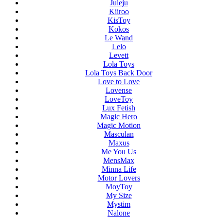
Juleju
Kiiroo
KisToy
Kokos
Le Wand
Lelo
Levett
Lola Toys
Lola Toys Back Door
Love to Love
Lovense
LoveToy
Lux Fetish
Magic Hero
Magic Motion
Masculan
Maxus
Me You Us
MensMax
Minna Life
Motor Lovers
MoyToy
My Size
Mystim
Nalone