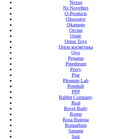
Nexus
Ns Novelties
O-Products
Obsessive
Okamoto
Orctan
Orgie
Orion Toys
Orion косметика
Ovo
Pegasus
Pipedream
Pixey
Pjur
Pleasure Lab
Pornhub
PPP
Rabbit Company
Real
Revel Body
Romp
Rosa Rugosa
Rosparfum
Sagami
Saiz