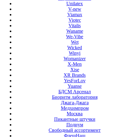
Unilatex
V-new
Viamax
Viotec
Vitalis
Waname
We-Vibe
Wet
Wicked
Winyi
Womanizer
X-Men
Xise
XR Brands
YesForLov
Yuanse
БДСМ Арсенал
Биоритм лаборатория
Джага-Джага
Медхимпром
Москва
Пикантные штучки
Подиум
Свободный ассортимент
ФлешНаш