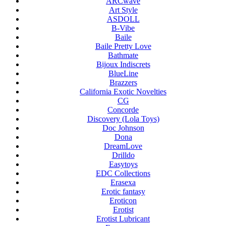
ARCwave
Art Style
ASDOLL
B-Vibe
Baile
Baile Pretty Love
Bathmate
Bijoux Indiscrets
BlueLine
Brazzers
California Exotic Novelties
CG
Concorde
Discovery (Lola Toys)
Doc Johnson
Dona
DreamLove
Drilldo
Easytoys
EDC Collections
Erasexa
Erotic fantasy
Eroticon
Erotist
Erotist Lubricant