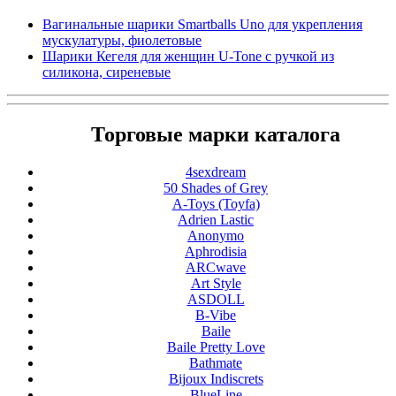
Вагинальные шарики Smartballs Uno для укрепления
мускулатуры, фиолетовые
Шарики Кегеля для женщин U-Tone с ручкой из
силикона, сиреневые
Торговые марки каталога
4sexdream
50 Shades of Grey
A-Toys (Toyfa)
Adrien Lastic
Anonymo
Aphrodisia
ARCwave
Art Style
ASDOLL
B-Vibe
Baile
Baile Pretty Love
Bathmate
Bijoux Indiscrets
BlueLine