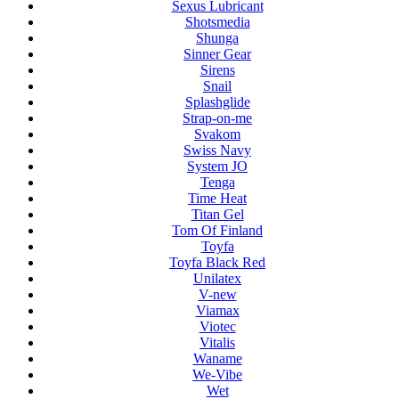
Sexus Lubricant
Shotsmedia
Shunga
Sinner Gear
Sirens
Snail
Splashglide
Strap-on-me
Svakom
Swiss Navy
System JO
Tenga
Time Heat
Titan Gel
Tom Of Finland
Toyfa
Toyfa Black Red
Unilatex
V-new
Viamax
Viotec
Vitalis
Waname
We-Vibe
Wet