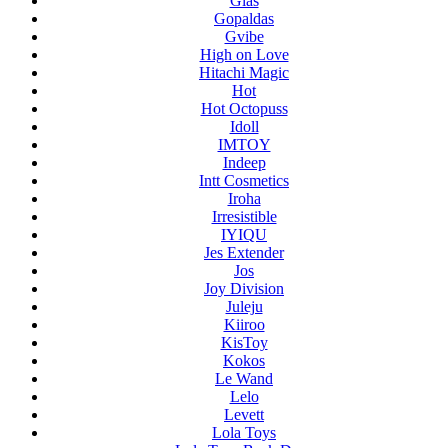
Glas
Gopaldas
Gvibe
High on Love
Hitachi Magic
Hot
Hot Octopuss
Idoll
IMTOY
Indeep
Intt Cosmetics
Iroha
Irresistible
IYIQU
Jes Extender
Jos
Joy Division
Juleju
Kiiroo
KisToy
Kokos
Le Wand
Lelo
Levett
Lola Toys