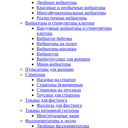
Двойные вибраторы
Красивые и необычные вибраторы
Многофункциональные вибраторы
Реалистичные вибраторы
Вибраторы и стимуляторы клитора
Вакуумные вибраторы и стимуляторы
клитора
Вибратор бабочка
Вибраторы на палец
Вибраторы-кролики
Вибропули
Вибротрусики для женщин
Мини-вибраторы
Пульсаторы для женщин
Страпоны
Насадки на страпон
Страпоны безремневые
Страпоны на трусиках
Трусики для страпона
Товары для фистинга
Фаллосы для фистинга
Товары интимной гигиены
Менструальные чаши
Фаллоимитаторы и дилдо
Двойные фаллоимитаторы