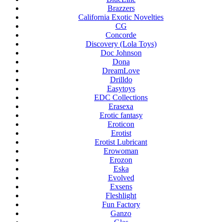
Brazzers
California Exotic Novelties
CG
Concorde
Discovery (Lola Toys)
Doc Johnson
Dona
DreamLove
Drilldo
Easytoys
EDC Collections
Erasexa
Erotic fantasy
Eroticon
Erotist
Erotist Lubricant
Erowoman
Erozon
Eska
Evolved
Exsens
Fleshlight
Fun Factory
Ganzo