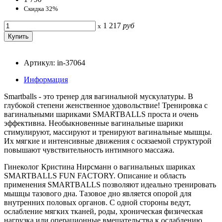
Скидка 32%
1 217
руб
x
Артикул: in-37064
Информация
Smartballs - это тренер для вагинальной мускулатуры. В
глубокой степени женственное удовольствие! Тренировка с
вагинальными шариками SMARTBALLS проста и очень
эффективна. Необыкновенные вагинальные шарики
стимулируют, массируют и тренируют вагинальные мышцы.
Их мягкие и интенсивные движения с осязаемой структурой
повышают чувствительность интимного массажа.
Гинеколог Кристина Нирсманн о вагинальных шариках
SMARTBALLS FUN FACTORY. Описание и область
применения SMARTBALLS позволяют идеально тренировать
мышцы тазового дна. Тазовое дно является опорой для
внутренних половых органов. С одной стороны ведут,
ослабление мягких тканей, роды, хроническая физическая
нагрузка или операционные вмешательства к ослаблению