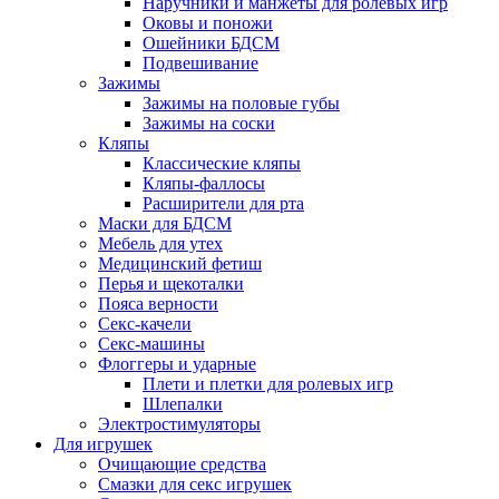
Наручники и манжеты для ролевых игр
Оковы и поножи
Ошейники БДСМ
Подвешивание
Зажимы
Зажимы на половые губы
Зажимы на соски
Кляпы
Классические кляпы
Кляпы-фаллосы
Расширители для рта
Маски для БДСМ
Мебель для утех
Медицинский фетиш
Перья и щекоталки
Пояса верности
Секс-качели
Секс-машины
Флоггеры и ударные
Плети и плетки для ролевых игр
Шлепалки
Электростимуляторы
Для игрушек
Очищающие средства
Смазки для секс игрушек