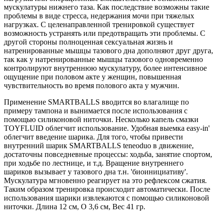
мускулатуры нижнего таза. Как последствие возможны такие
проблемы в виде стресса, недержания мочи при тяжелых
нагрузках. С целенаправленной тренировкой существует
возможность устранять или предотвращать эти проблемы. С
другой стороны полноценная сексуальная жизнь и
натренированные мышцы тазового дна дополняют друг друга,
так как у натренированные мышцы тазового одновременно
контролируют внутреннюю мускулатуру, более интенсивное
ощущение при половом акте у женщин, повышенная
чувствительность во время полового акта у мужчин.
Применение SMARTBALLS вводится во влагалище по
примеру тампона и вынимается после использования с
помощью силиконовой ниточки. Несколько капель смазки
TOYFLUID облегчит использование. Удобная выемка easy-in'
облегчит введение шарика. Для того, чтобы привести
внутренний шарик SMARTBALLS teneoduo в движение,
достаточны повседневные процессы: ходьба, занятие спортом,
при ходьбе по лестнице, и т.д. Вращение внутреннего
шариков вызывает у тазового дна т.н. 'биоинициативу'.
Мускулатура мгновенно реагирует на это рефлексом сжатия.
Таким образом тренировка происходит автоматически. После
использования шарики извлекаются с помощью силиконовой
ниточки. Длина 12 см, O 3,6 см, Вес 41 гр.