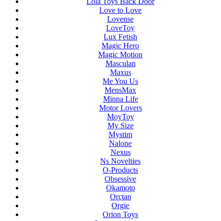
Lola Toys Back Door
Love to Love
Lovense
LoveToy
Lux Fetish
Magic Hero
Magic Motion
Masculan
Maxus
Me You Us
MensMax
Minna Life
Motor Lovers
MoyToy
My Size
Mystim
Nalone
Nexus
Ns Novelties
O-Products
Obsessive
Okamoto
Orctan
Orgie
Orion Toys