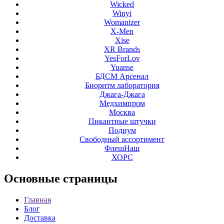
Wicked
Winyi
Womanizer
X-Men
Xise
XR Brands
YesForLov
Yuanse
БДСМ Арсенал
Биоритм лаборатория
Джага-Джага
Медхимпром
Москва
Пикантные штучки
Подиум
Свободный ассортимент
ФлешНаш
ХОРС
Основные
страницы
Главная
Блог
Доставка