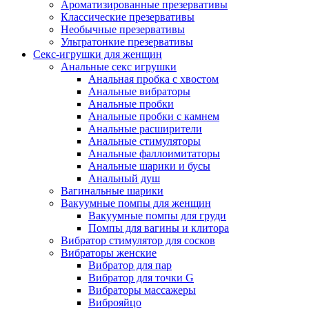
Ароматизированные презервативы
Классические презервативы
Необычные презервативы
Ультратонкие презервативы
Секс-игрушки для женщин
Анальные секс игрушки
Анальная пробка с хвостом
Анальные вибраторы
Анальные пробки
Анальные пробки с камнем
Анальные расширители
Анальные стимуляторы
Анальные фаллоимитаторы
Анальные шарики и бусы
Анальный душ
Вагинальные шарики
Вакуумные помпы для женщин
Вакуумные помпы для груди
Помпы для вагины и клитора
Вибратор стимулятор для сосков
Вибраторы женские
Вибратор для пар
Вибратор для точки G
Вибраторы массажеры
Виброяйцо