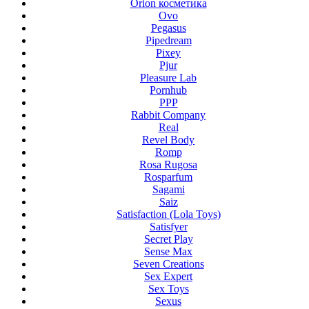
Orion косметика
Ovo
Pegasus
Pipedream
Pixey
Pjur
Pleasure Lab
Pornhub
PPP
Rabbit Company
Real
Revel Body
Romp
Rosa Rugosa
Rosparfum
Sagami
Saiz
Satisfaction (Lola Toys)
Satisfyer
Secret Play
Sense Max
Seven Creations
Sex Expert
Sex Toys
Sexus