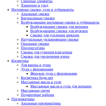
Сменные элементы
Хранение и уход
Интимные смазки, гели и лубриканты
Анальные смазки
Вагинальные смазки
Возбуждающие интимные смазки и лубриканты
Возбуждающие смазки для женщин
Возбуждающие смазки для мужчин
Смазки для усиления эрекции
Натуральные увлажняющие смазки
Оральные смазки
Пролонгаторы
Смазки для сужения влагалища
Смазки для увеличения члена
Косметика
Для ванны и душа
Духи с феромонами
Женские духи с феромонами
Косметика боди-арт
Массажные масла и гели
Массажные масла и гели для женщин
Массажные свечи
Подарочные наборы
Презервативы
Анальные презервативы