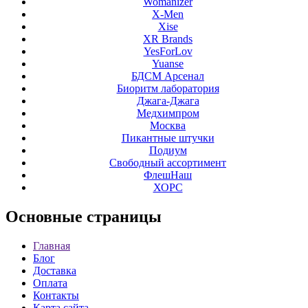
Womanizer
X-Men
Xise
XR Brands
YesForLov
Yuanse
БДСМ Арсенал
Биоритм лаборатория
Джага-Джага
Медхимпром
Москва
Пикантные штучки
Подиум
Свободный ассортимент
ФлешНаш
ХОРС
Основные
страницы
Главная
Блог
Доставка
Оплата
Контакты
Карта сайта