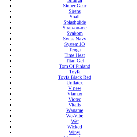
Shunga
Sinner Gear
Sirens
Snail
Splashglide
Strap-on-me
Svakom
Swiss Navy
System JO
Tenga
Time Heat
Titan Gel
Tom Of Finland
Toyfa
Toyfa Black Red
Unilatex
V-new
Viamax
Viotec
Vitalis
Waname
We-Vibe
Wet
Wicked
Winyi