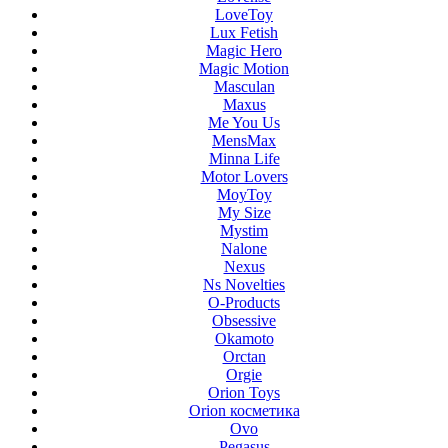
LoveToy
Lux Fetish
Magic Hero
Magic Motion
Masculan
Maxus
Me You Us
MensMax
Minna Life
Motor Lovers
MoyToy
My Size
Mystim
Nalone
Nexus
Ns Novelties
O-Products
Obsessive
Okamoto
Orctan
Orgie
Orion Toys
Orion косметика
Ovo
Pegasus