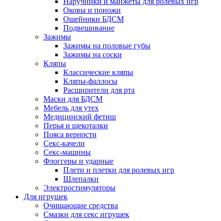
Наручники и манжеты для ролевых игр
Оковы и поножи
Ошейники БДСМ
Подвешивание
Зажимы
Зажимы на половые губы
Зажимы на соски
Кляпы
Классические кляпы
Кляпы-фаллосы
Расширители для рта
Маски для БДСМ
Мебель для утех
Медицинский фетиш
Перья и щекоталки
Пояса верности
Секс-качели
Секс-машины
Флоггеры и ударные
Плети и плетки для ролевых игр
Шлепалки
Электростимуляторы
Для игрушек
Очищающие средства
Смазки для секс игрушек