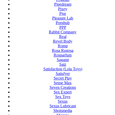
Pipedream
Pixey
Pjur
Pleasure Lab
Pornhub
PPP
Rabbit Company
Real
Revel Body
Romp
Rosa Rugosa
Rosparfum
Sagami
Saiz
Satisfaction (Lola Toys)
Satisfyer
Secret Play
Sense Max
Seven Creations
Sex Expert
Sex Toys
Sexus
Sexus Lubricant
Shotsmedia