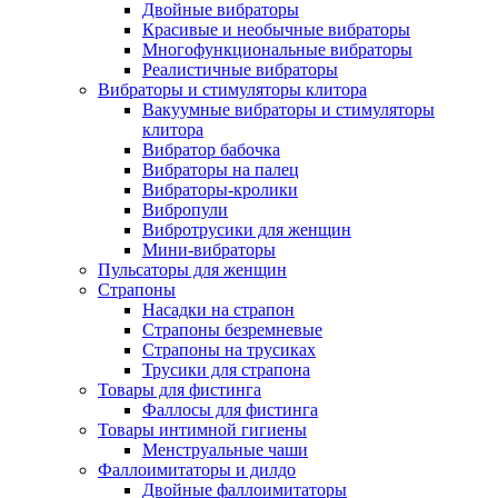
Двойные вибраторы
Красивые и необычные вибраторы
Многофункциональные вибраторы
Реалистичные вибраторы
Вибраторы и стимуляторы клитора
Вакуумные вибраторы и стимуляторы
клитора
Вибратор бабочка
Вибраторы на палец
Вибраторы-кролики
Вибропули
Вибротрусики для женщин
Мини-вибраторы
Пульсаторы для женщин
Страпоны
Насадки на страпон
Страпоны безремневые
Страпоны на трусиках
Трусики для страпона
Товары для фистинга
Фаллосы для фистинга
Товары интимной гигиены
Менструальные чаши
Фаллоимитаторы и дилдо
Двойные фаллоимитаторы