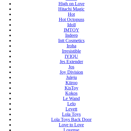
High on Love
Hitachi Magic
Hot
Hot Octopuss
Idoll
IMTOY
Indeep
Intt Cosmetics
Iroha
Irresistible
IYIQU
Jes Extender
Jos
Joy Division
Juleju
Kiiroo
KisToy
Kokos
Le Wand
Lelo
Levett
Lola Toys
Lola Toys Back Door
Love to Love
Lovense