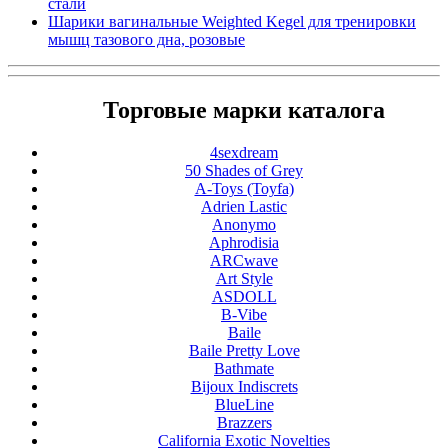
стали
Шарики вагинальные Weighted Kegel для тренировки
мышц тазового дна, розовые
Торговые марки каталога
4sexdream
50 Shades of Grey
A-Toys (Toyfa)
Adrien Lastic
Anonymo
Aphrodisia
ARCwave
Art Style
ASDOLL
B-Vibe
Baile
Baile Pretty Love
Bathmate
Bijoux Indiscrets
BlueLine
Brazzers
California Exotic Novelties