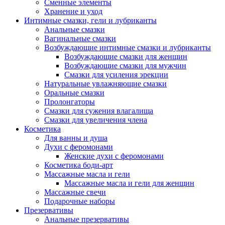
Сменные элементы
Хранение и уход
Интимные смазки, гели и лубриканты
Анальные смазки
Вагинальные смазки
Возбуждающие интимные смазки и лубриканты
Возбуждающие смазки для женщин
Возбуждающие смазки для мужчин
Смазки для усиления эрекции
Натуральные увлажняющие смазки
Оральные смазки
Пролонгаторы
Смазки для сужения влагалища
Смазки для увеличения члена
Косметика
Для ванны и душа
Духи с феромонами
Женские духи с феромонами
Косметика боди-арт
Массажные масла и гели
Массажные масла и гели для женщин
Массажные свечи
Подарочные наборы
Презервативы
Анальные презервативы