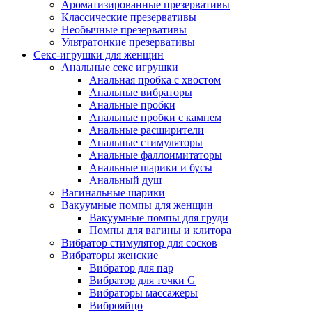
Ароматизированные презервативы
Классические презервативы
Необычные презервативы
Ультратонкие презервативы
Секс-игрушки для женщин
Анальные секс игрушки
Анальная пробка с хвостом
Анальные вибраторы
Анальные пробки
Анальные пробки с камнем
Анальные расширители
Анальные стимуляторы
Анальные фаллоимитаторы
Анальные шарики и бусы
Анальный душ
Вагинальные шарики
Вакуумные помпы для женщин
Вакуумные помпы для груди
Помпы для вагины и клитора
Вибратор стимулятор для сосков
Вибраторы женские
Вибратор для пар
Вибратор для точки G
Вибраторы массажеры
Виброяйцо