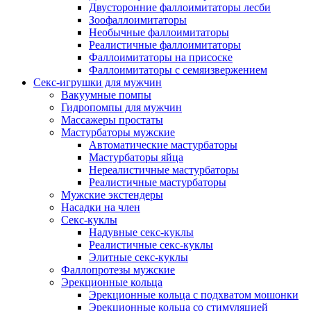
Двусторонние фаллоимитаторы лесби
Зоофаллоимитаторы
Необычные фаллоимитаторы
Реалистичные фаллоимитаторы
Фаллоимитаторы на присоске
Фаллоимитаторы с семяизвержением
Секс-игрушки для мужчин
Вакуумные помпы
Гидропомпы для мужчин
Массажеры простаты
Мастурбаторы мужские
Автоматические мастурбаторы
Мастурбаторы яйца
Нереалистичные мастурбаторы
Реалистичные мастурбаторы
Мужские экстендеры
Насадки на член
Секс-куклы
Надувные секс-куклы
Реалистичные секс-куклы
Элитные секс-куклы
Фаллопротезы мужские
Эрекционные кольца
Эрекционные кольца с подхватом мошонки
Эрекционные кольца со стимуляцией