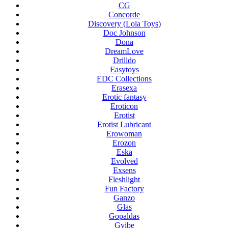
CG
Concorde
Discovery (Lola Toys)
Doc Johnson
Dona
DreamLove
Drilldo
Easytoys
EDC Collections
Erasexa
Erotic fantasy
Eroticon
Erotist
Erotist Lubricant
Erowoman
Erozon
Eska
Evolved
Exsens
Fleshlight
Fun Factory
Ganzo
Glas
Gopaldas
Gvibe