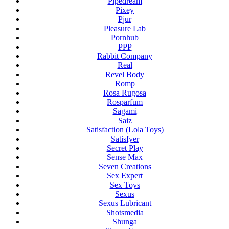
Pipedream
Pixey
Pjur
Pleasure Lab
Pornhub
PPP
Rabbit Company
Real
Revel Body
Romp
Rosa Rugosa
Rosparfum
Sagami
Saiz
Satisfaction (Lola Toys)
Satisfyer
Secret Play
Sense Max
Seven Creations
Sex Expert
Sex Toys
Sexus
Sexus Lubricant
Shotsmedia
Shunga