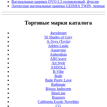
Вагинальные шарики OVO L3 силиконовый, фуксия
Латексные вагинальные шарики GEISHA TWIN, черные
Торговые марки каталога
4sexdream
50 Shades of Grey
A-Toys (Toyfa)
Adrien Lastic
Anonymo
Aphrodisia
ARCwave
Art Style
ASDOLL
B-Vibe
Baile
Baile Pretty Love
Bathmate
Bijoux Indiscrets
BlueLine
Brazzers
California Exotic Novelties
CG