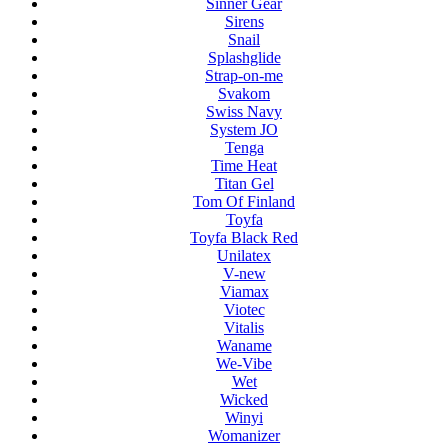
Sinner Gear
Sirens
Snail
Splashglide
Strap-on-me
Svakom
Swiss Navy
System JO
Tenga
Time Heat
Titan Gel
Tom Of Finland
Toyfa
Toyfa Black Red
Unilatex
V-new
Viamax
Viotec
Vitalis
Waname
We-Vibe
Wet
Wicked
Winyi
Womanizer