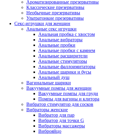
Ароматизированные презервативы
Классические презервативы
Необычные презервативы
Ультратонкие презервативы
Секс-игрушки для женщин
Анальные секс игрушки
Анальная пробка с хвостом
Анальные вибраторы
Анальные пробки
Анальные пробки с камнем
Анальные расширители
Анальные стимуляторы
Анальные фаллоимитаторы
Анальные шарики и бусы
Анальный душ
Вагинальные шарики
Вакуумные помпы для женщин
Вакуумные помпы для груди
Помпы для вагины и клитора
Вибратор стимулятор для сосков
Вибраторы женские
Вибратор для пар
Вибратор для точки G
Вибраторы массажеры
Виброяйцо