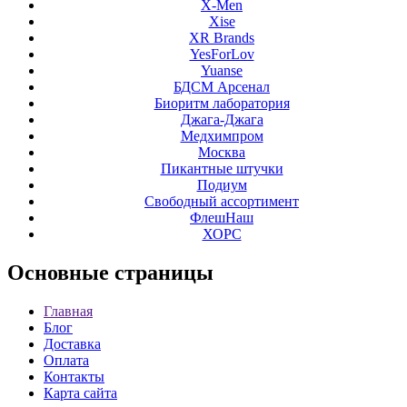
X-Men
Xise
XR Brands
YesForLov
Yuanse
БДСМ Арсенал
Биоритм лаборатория
Джага-Джага
Медхимпром
Москва
Пикантные штучки
Подиум
Свободный ассортимент
ФлешНаш
ХОРС
Основные
страницы
Главная
Блог
Доставка
Оплата
Контакты
Карта сайта