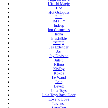
Hitachi Magic
Hot
Hot Octopuss
Idoll
IMTOY
Indeep
Intt Cosmetics
Iroha
Irresistible
IYIQU
Jes Extender
Jos
Joy Division
Juleju
Kiiroo
KisToy
Kokos
Le Wand
Lelo
Levett
Lola Toys
Lola Toys Back Door
Love to Love
Lovense
LoveToy