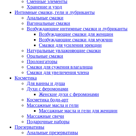
Сменные элементы
Хранение и уход
Интимные смазки, гели и лубриканты
Анальные смазки
Вагинальные смазки
Возбуждающие интимные смазки и лубриканты
Возбуждающие смазки для женщин
Возбуждающие смазки для мужчин
Смазки для усиления эрекции
Натуральные увлажняющие смазки
Оральные смазки
Пролонгаторы
Смазки для сужения влагалища
Смазки для увеличения члена
Косметика
Для ванны и душа
Духи с феромонами
Женские духи с феромонами
Косметика боди-арт
Массажные масла и гели
Массажные масла и гели для женщин
Массажные свечи
Подарочные наборы
Презервативы
Анальные презервативы