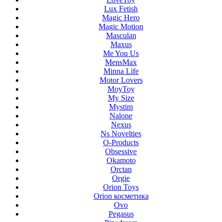
Lux Fetish
Magic Hero
Magic Motion
Masculan
Maxus
Me You Us
MensMax
Minna Life
Motor Lovers
MoyToy
My Size
Mystim
Nalone
Nexus
Ns Novelties
O-Products
Obsessive
Okamoto
Orctan
Orgie
Orion Toys
Orion косметика
Ovo
Pegasus