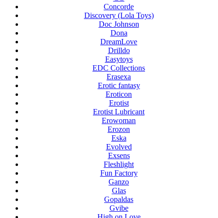
Concorde
Discovery (Lola Toys)
Doc Johnson
Dona
DreamLove
Drilldo
Easytoys
EDC Collections
Erasexa
Erotic fantasy
Eroticon
Erotist
Erotist Lubricant
Erowoman
Erozon
Eska
Evolved
Exsens
Fleshlight
Fun Factory
Ganzo
Glas
Gopaldas
Gvibe
High on Love