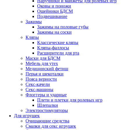
Наручники и манжеты для ролевых игр
Оковы и поножи
Ошейники БДСМ
Подвешивание
Зажимы
Зажимы на половые губы
Зажимы на соски
Кляпы
Классические кляпы
Кляпы-фаллосы
Расширители для рта
Маски для БДСМ
Мебель для утех
Медицинский фетиш
Перья и щекоталки
Пояса верности
Секс-качели
Секс-машины
Флоггеры и ударные
Плети и плетки для ролевых игр
Шлепалки
Электростимуляторы
Для игрушек
Очищающие средства
Смазки для секс игрушек