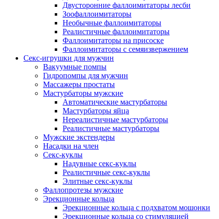
Двусторонние фаллоимитаторы лесби
Зоофаллоимитаторы
Необычные фаллоимитаторы
Реалистичные фаллоимитаторы
Фаллоимитаторы на присоске
Фаллоимитаторы с семяизвержением
Секс-игрушки для мужчин
Вакуумные помпы
Гидропомпы для мужчин
Массажеры простаты
Мастурбаторы мужские
Автоматические мастурбаторы
Мастурбаторы яйца
Нереалистичные мастурбаторы
Реалистичные мастурбаторы
Мужские экстендеры
Насадки на член
Секс-куклы
Надувные секс-куклы
Реалистичные секс-куклы
Элитные секс-куклы
Фаллопротезы мужские
Эрекционные кольца
Эрекционные кольца с подхватом мошонки
Эрекционные кольца со стимуляцией