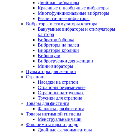
Двойные вибраторы
Красивые и необычные вибраторы
Многофункциональные вибраторы
Реалистичные вибраторы
Вибраторы и стимуляторы клитора
Вакуумные вибраторы и стимуляторы
клитора
Вибратор бабочка
Вибраторы на палец
Вибраторы-кролики
Вибропули
Вибротрусики для женщин
Мини-вибраторы
Пульсаторы для женщин
Страпоны
Насадки на страпон
Страпоны безремневые
Страпоны на трусиках
Трусики для страпона
Товары для фистинга
Фаллосы для фистинга
Товары интимной гигиены
Менструальные чаши
Фаллоимитаторы и дилдо
Двойные фаллоимитаторы