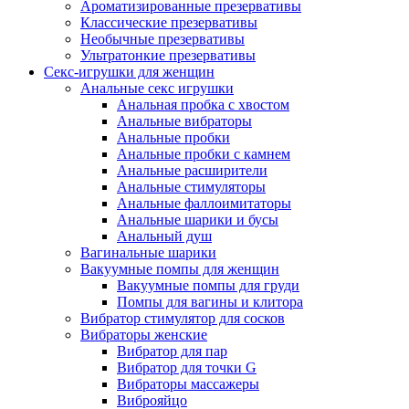
Ароматизированные презервативы
Классические презервативы
Необычные презервативы
Ультратонкие презервативы
Секс-игрушки для женщин
Анальные секс игрушки
Анальная пробка с хвостом
Анальные вибраторы
Анальные пробки
Анальные пробки с камнем
Анальные расширители
Анальные стимуляторы
Анальные фаллоимитаторы
Анальные шарики и бусы
Анальный душ
Вагинальные шарики
Вакуумные помпы для женщин
Вакуумные помпы для груди
Помпы для вагины и клитора
Вибратор стимулятор для сосков
Вибраторы женские
Вибратор для пар
Вибратор для точки G
Вибраторы массажеры
Виброяйцо