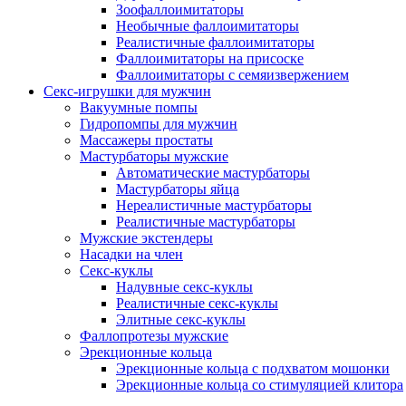
Зоофаллоимитаторы
Необычные фаллоимитаторы
Реалистичные фаллоимитаторы
Фаллоимитаторы на присоске
Фаллоимитаторы с семяизвержением
Секс-игрушки для мужчин
Вакуумные помпы
Гидропомпы для мужчин
Массажеры простаты
Мастурбаторы мужские
Автоматические мастурбаторы
Мастурбаторы яйца
Нереалистичные мастурбаторы
Реалистичные мастурбаторы
Мужские экстендеры
Насадки на член
Секс-куклы
Надувные секс-куклы
Реалистичные секс-куклы
Элитные секс-куклы
Фаллопротезы мужские
Эрекционные кольца
Эрекционные кольца с подхватом мошонки
Эрекционные кольца со стимуляцией клитора