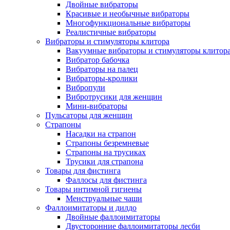
Двойные вибраторы
Красивые и необычные вибраторы
Многофункциональные вибраторы
Реалистичные вибраторы
Вибраторы и стимуляторы клитора
Вакуумные вибраторы и стимуляторы клитор
Вибратор бабочка
Вибраторы на палец
Вибраторы-кролики
Вибропули
Вибротрусики для женщин
Мини-вибраторы
Пульсаторы для женщин
Страпоны
Насадки на страпон
Страпоны безремневые
Страпоны на трусиках
Трусики для страпона
Товары для фистинга
Фаллосы для фистинга
Товары интимной гигиены
Менструальные чаши
Фаллоимитаторы и дилдо
Двойные фаллоимитаторы
Двусторонние фаллоимитаторы лесби