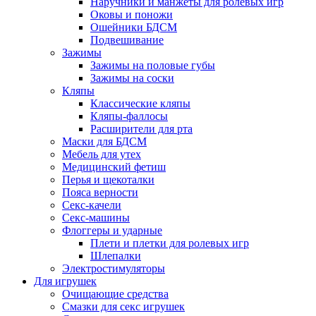
Наручники и манжеты для ролевых игр
Оковы и поножи
Ошейники БДСМ
Подвешивание
Зажимы
Зажимы на половые губы
Зажимы на соски
Кляпы
Классические кляпы
Кляпы-фаллосы
Расширители для рта
Маски для БДСМ
Мебель для утех
Медицинский фетиш
Перья и щекоталки
Пояса верности
Секс-качели
Секс-машины
Флоггеры и ударные
Плети и плетки для ролевых игр
Шлепалки
Электростимуляторы
Для игрушек
Очищающие средства
Смазки для секс игрушек