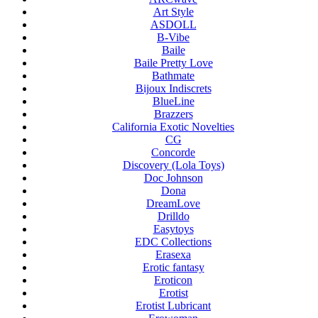
Art Style
ASDOLL
B-Vibe
Baile
Baile Pretty Love
Bathmate
Bijoux Indiscrets
BlueLine
Brazzers
California Exotic Novelties
CG
Concorde
Discovery (Lola Toys)
Doc Johnson
Dona
DreamLove
Drilldo
Easytoys
EDC Collections
Erasexa
Erotic fantasy
Eroticon
Erotist
Erotist Lubricant