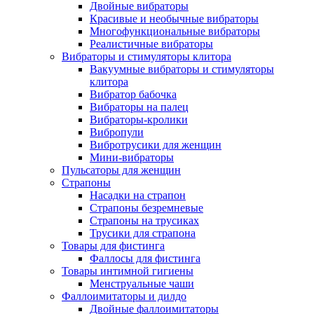
Двойные вибраторы
Красивые и необычные вибраторы
Многофункциональные вибраторы
Реалистичные вибраторы
Вибраторы и стимуляторы клитора
Вакуумные вибраторы и стимуляторы
клитора
Вибратор бабочка
Вибраторы на палец
Вибраторы-кролики
Вибропули
Вибротрусики для женщин
Мини-вибраторы
Пульсаторы для женщин
Страпоны
Насадки на страпон
Страпоны безремневые
Страпоны на трусиках
Трусики для страпона
Товары для фистинга
Фаллосы для фистинга
Товары интимной гигиены
Менструальные чаши
Фаллоимитаторы и дилдо
Двойные фаллоимитаторы