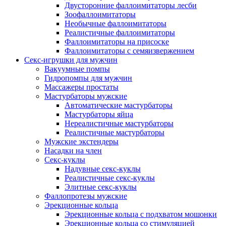
Двусторонние фаллоимитаторы лесби
Зоофаллоимитаторы
Необычные фаллоимитаторы
Реалистичные фаллоимитаторы
Фаллоимитаторы на присоске
Фаллоимитаторы с семяизвержением
Секс-игрушки для мужчин
Вакуумные помпы
Гидропомпы для мужчин
Массажеры простаты
Мастурбаторы мужские
Автоматические мастурбаторы
Мастурбаторы яйца
Нереалистичные мастурбаторы
Реалистичные мастурбаторы
Мужские экстендеры
Насадки на член
Секс-куклы
Надувные секс-куклы
Реалистичные секс-куклы
Элитные секс-куклы
Фаллопротезы мужские
Эрекционные кольца
Эрекционные кольца с подхватом мошонки
Эрекционные кольца со стимуляцией