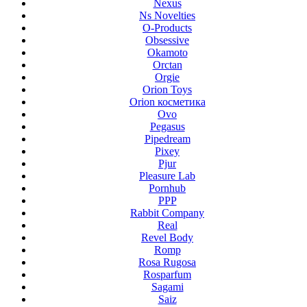
Nexus
Ns Novelties
O-Products
Obsessive
Okamoto
Orctan
Orgie
Orion Toys
Orion косметика
Ovo
Pegasus
Pipedream
Pixey
Pjur
Pleasure Lab
Pornhub
PPP
Rabbit Company
Real
Revel Body
Romp
Rosa Rugosa
Rosparfum
Sagami
Saiz