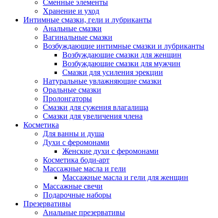
Сменные элементы
Хранение и уход
Интимные смазки, гели и лубриканты
Анальные смазки
Вагинальные смазки
Возбуждающие интимные смазки и лубриканты
Возбуждающие смазки для женщин
Возбуждающие смазки для мужчин
Смазки для усиления эрекции
Натуральные увлажняющие смазки
Оральные смазки
Пролонгаторы
Смазки для сужения влагалища
Смазки для увеличения члена
Косметика
Для ванны и душа
Духи с феромонами
Женские духи с феромонами
Косметика боди-арт
Массажные масла и гели
Массажные масла и гели для женщин
Массажные свечи
Подарочные наборы
Презервативы
Анальные презервативы