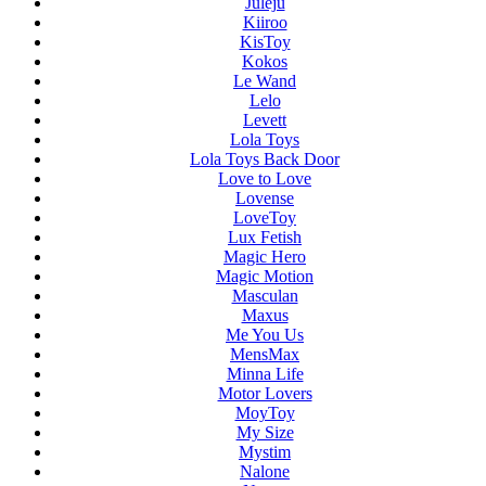
Juleju
Kiiroo
KisToy
Kokos
Le Wand
Lelo
Levett
Lola Toys
Lola Toys Back Door
Love to Love
Lovense
LoveToy
Lux Fetish
Magic Hero
Magic Motion
Masculan
Maxus
Me You Us
MensMax
Minna Life
Motor Lovers
MoyToy
My Size
Mystim
Nalone