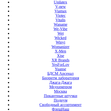
Unilatex
V-new
Viamax
Viotec
Vitalis
Waname
We-Vibe
Wet
Wicked
Winyi
Womanizer
X-Men
Xise
XR Brands
YesForLov
Yuanse
БДСМ Арсенал
Биоритм лаборатория
Джага-Джага
Медхимпром
Москва
Пикантные штучки
Подиум
Свободный ассортимент
ФлешНаш