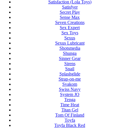
Satisfaction (Lola Toys)
Satisfyer
Secret Play
Sense Max
Seven Creations
Sex Expert
Sex Toys
Sexus
Sexus Lubricant
Shotsmedia
Shunga
Sinner Gear
Sirens
Snail
Splashglide
Strap-on-me
Svakom
Swiss Navy
System JO
Tenga
Time Heat
Titan Gel
Tom Of Finland
Toyfa
Toyfa Black Red