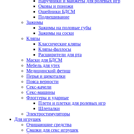
Наручники и манжеты для ролевых игр
Оковы и поножи
Ошейники БДСМ
Подвешивание
Зажимы
Зажимы на половые губы
Зажимы на соски
Кляпы
Классические кляпы
Кляпы-фаллосы
Расширители для рта
Маски для БДСМ
Мебель для утех
Медицинский фетиш
Перья и щекоталки
Пояса верности
Секс-качели
Секс-машины
Флоггеры и ударные
Плети и плетки для ролевых игр
Шлепалки
Электростимуляторы
Для игрушек
Очищающие средства
Смазки для секс игрушек