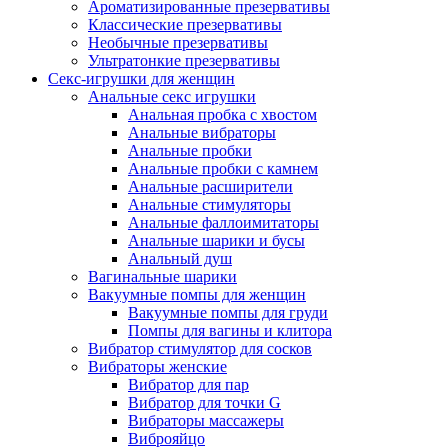
Ароматизированные презервативы
Классические презервативы
Необычные презервативы
Ультратонкие презервативы
Секс-игрушки для женщин
Анальные секс игрушки
Анальная пробка с хвостом
Анальные вибраторы
Анальные пробки
Анальные пробки с камнем
Анальные расширители
Анальные стимуляторы
Анальные фаллоимитаторы
Анальные шарики и бусы
Анальный душ
Вагинальные шарики
Вакуумные помпы для женщин
Вакуумные помпы для груди
Помпы для вагины и клитора
Вибратор стимулятор для сосков
Вибраторы женские
Вибратор для пар
Вибратор для точки G
Вибраторы массажеры
Виброяйцо