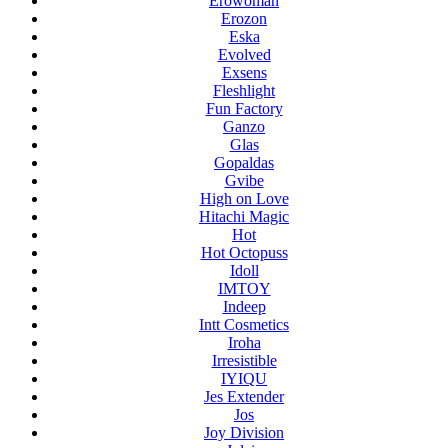
Erowoman
Erozon
Eska
Evolved
Exsens
Fleshlight
Fun Factory
Ganzo
Glas
Gopaldas
Gvibe
High on Love
Hitachi Magic
Hot
Hot Octopuss
Idoll
IMTOY
Indeep
Intt Cosmetics
Iroha
Irresistible
IYIQU
Jes Extender
Jos
Joy Division