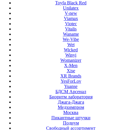
Toyfa Black Red
Unilatex
V-new
Viamax
Viotec
Vitalis
Waname
We-Vibe
Wet
Wicked
Winyi
Womanizer
X-Men
Xise
XR Brands
YesForLov
Yuanse
БДСМ Арсенал
Биоритм лаборатория
Джага-Джага
Медхимпром
Москва
Пикантные штучки
Подиум
Свободный ассортимент