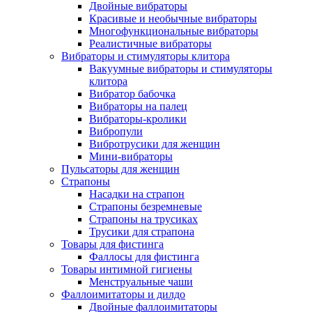
Двойные вибраторы
Красивые и необычные вибраторы
Многофункциональные вибраторы
Реалистичные вибраторы
Вибраторы и стимуляторы клитора
Вакуумные вибраторы и стимуляторы
клитора
Вибратор бабочка
Вибраторы на палец
Вибраторы-кролики
Вибропули
Вибротрусики для женщин
Мини-вибраторы
Пульсаторы для женщин
Страпоны
Насадки на страпон
Страпоны безремневые
Страпоны на трусиках
Трусики для страпона
Товары для фистинга
Фаллосы для фистинга
Товары интимной гигиены
Менструальные чаши
Фаллоимитаторы и дилдо
Двойные фаллоимитаторы