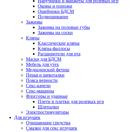
Наручники и манжеты для ролевых игр
Оковы и поножи
Ошейники БДСМ
Подвешивание
Зажимы
Зажимы на половые губы
Зажимы на соски
Кляпы
Классические кляпы
Кляпы-фаллосы
Расширители для рта
Маски для БДСМ
Мебель для утех
Медицинский фетиш
Перья и щекоталки
Пояса верности
Секс-качели
Секс-машины
Флоггеры и ударные
Плети и плетки для ролевых игр
Шлепалки
Электростимуляторы
Для игрушек
Очищающие средства
Смазки для секс игрушек