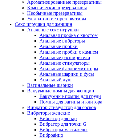
Ароматизированные презервативы
Классические презервативы
Необычные презервативы
Ультратонкие презервативы
Секс-игрушки для женщин
Анальные секс игрушки
Анальная пробка с хвостом
Анальные вибраторы
Анальные пробки
Анальные пробки с камнем
Анальные расширители
Анальные стимуляторы
Анальные фаллоимитаторы
Анальные шарики и бусы
Анальный душ
Вагинальные шарики
Вакуумные помпы для женщин
Вакуумные помпы для груди
Помпы для вагины и клитора
Вибратор стимулятор для сосков
Вибраторы женские
Вибратор для пар
Вибратор для точки G
Вибраторы массажеры
Виброяйцо