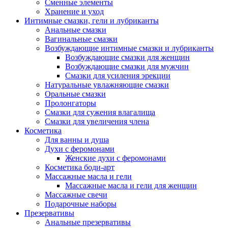
Сменные элементы
Хранение и уход
Интимные смазки, гели и лубриканты
Анальные смазки
Вагинальные смазки
Возбуждающие интимные смазки и лубриканты
Возбуждающие смазки для женщин
Возбуждающие смазки для мужчин
Смазки для усиления эрекции
Натуральные увлажняющие смазки
Оральные смазки
Пролонгаторы
Смазки для сужения влагалища
Смазки для увеличения члена
Косметика
Для ванны и душа
Духи с феромонами
Женские духи с феромонами
Косметика боди-арт
Массажные масла и гели
Массажные масла и гели для женщин
Массажные свечи
Подарочные наборы
Презервативы
Анальные презервативы