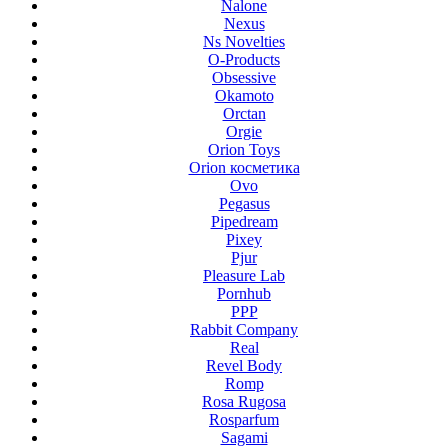
Nalone
Nexus
Ns Novelties
O-Products
Obsessive
Okamoto
Orctan
Orgie
Orion Toys
Orion косметика
Ovo
Pegasus
Pipedream
Pixey
Pjur
Pleasure Lab
Pornhub
PPP
Rabbit Company
Real
Revel Body
Romp
Rosa Rugosa
Rosparfum
Sagami