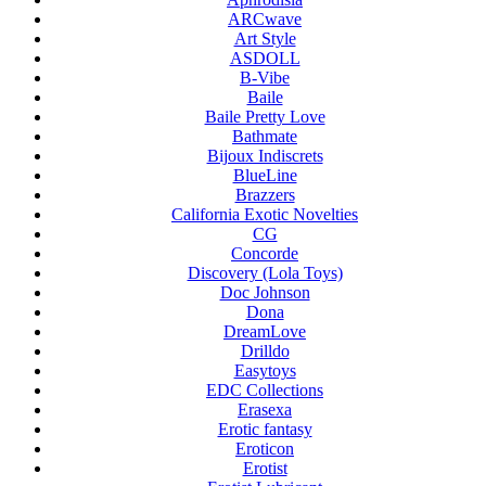
ARCwave
Art Style
ASDOLL
B-Vibe
Baile
Baile Pretty Love
Bathmate
Bijoux Indiscrets
BlueLine
Brazzers
California Exotic Novelties
CG
Concorde
Discovery (Lola Toys)
Doc Johnson
Dona
DreamLove
Drilldo
Easytoys
EDC Collections
Erasexa
Erotic fantasy
Eroticon
Erotist