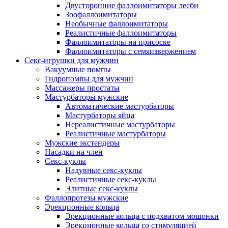
Двусторонние фаллоимитаторы лесби
Зоофаллоимитаторы
Необычные фаллоимитаторы
Реалистичные фаллоимитаторы
Фаллоимитаторы на присоске
Фаллоимитаторы с семяизвержением
Секс-игрушки для мужчин
Вакуумные помпы
Гидропомпы для мужчин
Массажеры простаты
Мастурбаторы мужские
Автоматические мастурбаторы
Мастурбаторы яйца
Нереалистичные мастурбаторы
Реалистичные мастурбаторы
Мужские экстендеры
Насадки на член
Секс-куклы
Надувные секс-куклы
Реалистичные секс-куклы
Элитные секс-куклы
Фаллопротезы мужские
Эрекционные кольца
Эрекционные кольца с подхватом мошонки
Эрекционные кольца со стимуляцией