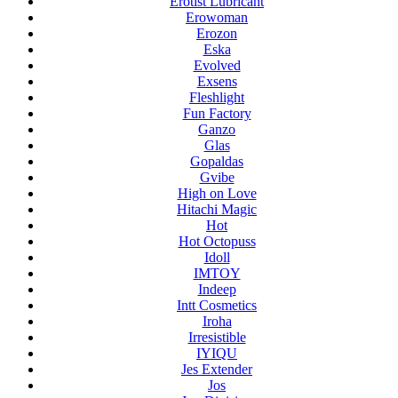
Erotist Lubricant
Erowoman
Erozon
Eska
Evolved
Exsens
Fleshlight
Fun Factory
Ganzo
Glas
Gopaldas
Gvibe
High on Love
Hitachi Magic
Hot
Hot Octopuss
Idoll
IMTOY
Indeep
Intt Cosmetics
Iroha
Irresistible
IYIQU
Jes Extender
Jos