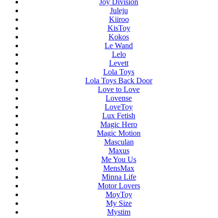
Joy Division
Juleju
Kiiroo
KisToy
Kokos
Le Wand
Lelo
Levett
Lola Toys
Lola Toys Back Door
Love to Love
Lovense
LoveToy
Lux Fetish
Magic Hero
Magic Motion
Masculan
Maxus
Me You Us
MensMax
Minna Life
Motor Lovers
MoyToy
My Size
Mystim