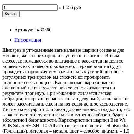
1 556
руб
x
Артикул: in-39360
Информация
Шикарные утяжеленные вагинальные шарики созданы для
женщин, желающих продлить упругость вагины. Интим
аксессуар помещается во влагалище и рассчитан на долгое
ношение, как только это возможно. Первые занятия будут
проходить с приложением значительных усилий, но после
регулярных тренировок вы сможете контролировать
полностью весь процесс. Вагинальные шарики имеют
смещенный центр тяжести, что хорошо сказывается на
результате процедур. При хождении создается легкая
вибрация, которая ощущается только девушкой, и она вполне
может рассчитывать еще и на непредвиденное удовольствие.
Интим аксессуар отполирован до совершенной гладкости, это
гарантирует, что чувствительная внутренняя область будет в
абсолютной безопасности. Характеристики шарики Ben Wa
Balls Silver SH-SHT105SIL: страна изготовления – Shotsmedia
(Голландия), материал – металл, цвет – серебро, диаметр – 1,9