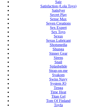
Saiz
Satisfaction (Lola Toys)
Satisfyer
Secret Play
Sense Max
Seven Creations
Sex Expert
Sex Toys
Sexus
Sexus Lubricant
Shotsmedia
Shunga
Sinner Gear
Sirens
Snail
Splashglide
Strap-on-me
Svakom
Swiss Navy
System JO
Tenga
Time Heat
Titan Gel
Tom Of Finland
Toyfa