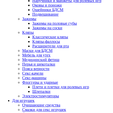
Наручники и манжеты для ролевых игр
Оковы и поножи
Ошейники БДСМ
Подвешивание
Зажимы
Зажимы на половые губы
Зажимы на соски
Кляпы
Классические кляпы
Кляпы-фаллосы
Расширители для рта
Маски для БДСМ
Мебель для утех
Медицинский фетиш
Перья и щекоталки
Пояса верности
Секс-качели
Секс-машины
Флоггеры и ударные
Плети и плетки для ролевых игр
Шлепалки
Электростимуляторы
Для игрушек
Очищающие средства
Смазки для секс игрушек