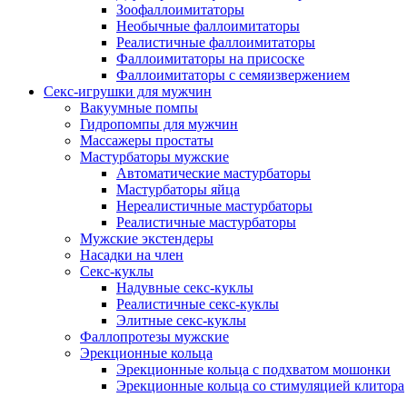
Зоофаллоимитаторы
Необычные фаллоимитаторы
Реалистичные фаллоимитаторы
Фаллоимитаторы на присоске
Фаллоимитаторы с семяизвержением
Секс-игрушки для мужчин
Вакуумные помпы
Гидропомпы для мужчин
Массажеры простаты
Мастурбаторы мужские
Автоматические мастурбаторы
Мастурбаторы яйца
Нереалистичные мастурбаторы
Реалистичные мастурбаторы
Мужские экстендеры
Насадки на член
Секс-куклы
Надувные секс-куклы
Реалистичные секс-куклы
Элитные секс-куклы
Фаллопротезы мужские
Эрекционные кольца
Эрекционные кольца с подхватом мошонки
Эрекционные кольца со стимуляцией клитора