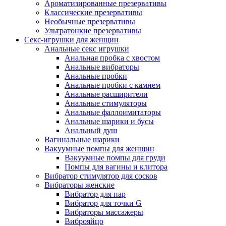
Ароматизированные презервативы
Классические презервативы
Необычные презервативы
Ультратонкие презервативы
Секс-игрушки для женщин
Анальные секс игрушки
Анальная пробка с хвостом
Анальные вибраторы
Анальные пробки
Анальные пробки с камнем
Анальные расширители
Анальные стимуляторы
Анальные фаллоимитаторы
Анальные шарики и бусы
Анальный душ
Вагинальные шарики
Вакуумные помпы для женщин
Вакуумные помпы для груди
Помпы для вагины и клитора
Вибратор стимулятор для сосков
Вибраторы женские
Вибратор для пар
Вибратор для точки G
Вибраторы массажеры
Виброяйцо