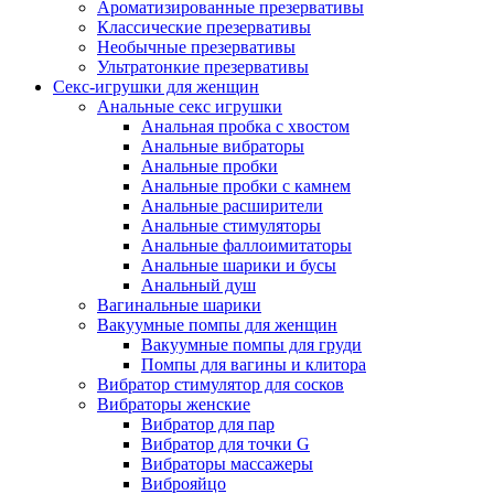
Ароматизированные презервативы
Классические презервативы
Необычные презервативы
Ультратонкие презервативы
Секс-игрушки для женщин
Анальные секс игрушки
Анальная пробка с хвостом
Анальные вибраторы
Анальные пробки
Анальные пробки с камнем
Анальные расширители
Анальные стимуляторы
Анальные фаллоимитаторы
Анальные шарики и бусы
Анальный душ
Вагинальные шарики
Вакуумные помпы для женщин
Вакуумные помпы для груди
Помпы для вагины и клитора
Вибратор стимулятор для сосков
Вибраторы женские
Вибратор для пар
Вибратор для точки G
Вибраторы массажеры
Виброяйцо