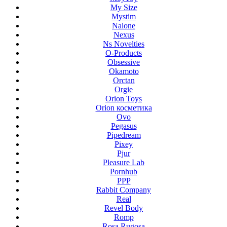
My Size
Mystim
Nalone
Nexus
Ns Novelties
O-Products
Obsessive
Okamoto
Orctan
Orgie
Orion Toys
Orion косметика
Ovo
Pegasus
Pipedream
Pixey
Pjur
Pleasure Lab
Pornhub
PPP
Rabbit Company
Real
Revel Body
Romp
Rosa Rugosa