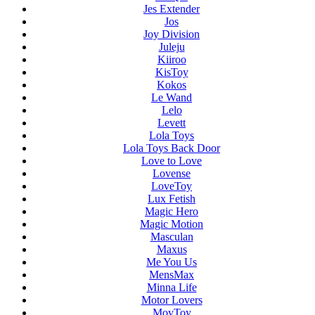
Jes Extender
Jos
Joy Division
Juleju
Kiiroo
KisToy
Kokos
Le Wand
Lelo
Levett
Lola Toys
Lola Toys Back Door
Love to Love
Lovense
LoveToy
Lux Fetish
Magic Hero
Magic Motion
Masculan
Maxus
Me You Us
MensMax
Minna Life
Motor Lovers
MoyToy