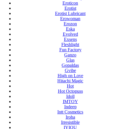
Eroticon
Erotist
Erotist Lubricant
Erowoman
Erozon
Eska
Evolved
Exsens
Fleshlight
Fun Factory
Ganzo
Glas
Gopaldas
Gvibe
High on Love
Hitachi Magic
Hot
Hot Octopuss
Idoll
IMTOY
Indeep
Intt Cosmetics
Iroha
Irresistible
IYIQU