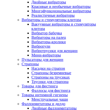
Двойные вибраторы
Красивые и необычные вибраторы
Многофункциональные вибраторы
Реалистичные вибраторы
Вибраторы и стимуляторы клитора
Вакуумные вибраторы и стимуляторы
клитора
Вибратор бабочка
Вибраторы на палец
Вибраторы-кролики
Вибропули
Вибротрусики для женщин
Мини-вибраторы
Пульсаторы для женщин
Страпоны
Насадки на страпон
Страпоны безремневые
Страпоны на трусиках
Трусики для страпона
Товары для фистинга
Фаллосы для фистинга
Товары интимной гигиены
Менструальные чаши
Фаллоимитаторы и дилдо
Двойные фаллоимитаторы