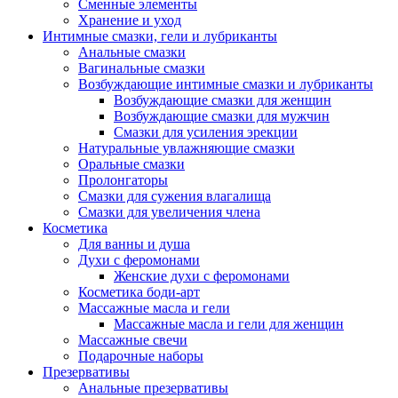
Сменные элементы
Хранение и уход
Интимные смазки, гели и лубриканты
Анальные смазки
Вагинальные смазки
Возбуждающие интимные смазки и лубриканты
Возбуждающие смазки для женщин
Возбуждающие смазки для мужчин
Смазки для усиления эрекции
Натуральные увлажняющие смазки
Оральные смазки
Пролонгаторы
Смазки для сужения влагалища
Смазки для увеличения члена
Косметика
Для ванны и душа
Духи с феромонами
Женские духи с феромонами
Косметика боди-арт
Массажные масла и гели
Массажные масла и гели для женщин
Массажные свечи
Подарочные наборы
Презервативы
Анальные презервативы