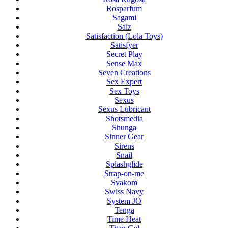
Rosparfum
Sagami
Saiz
Satisfaction (Lola Toys)
Satisfyer
Secret Play
Sense Max
Seven Creations
Sex Expert
Sex Toys
Sexus
Sexus Lubricant
Shotsmedia
Shunga
Sinner Gear
Sirens
Snail
Splashglide
Strap-on-me
Svakom
Swiss Navy
System JO
Tenga
Time Heat