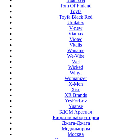
Titan Gel
Tom Of Finland
Toyfa
Toyfa Black Red
Unilatex
V-new
Viamax
Viotec
Vitalis
Waname
We-Vibe
Wet
Wicked
Winyi
Womanizer
X-Men
Xise
XR Brands
YesForLov
Yuanse
БДСМ Арсенал
Биоритм лаборатория
Джага-Джага
Медхимпром
Москва