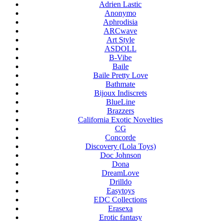
Adrien Lastic
Anonymo
Aphrodisia
ARCwave
Art Style
ASDOLL
B-Vibe
Baile
Baile Pretty Love
Bathmate
Bijoux Indiscrets
BlueLine
Brazzers
California Exotic Novelties
CG
Concorde
Discovery (Lola Toys)
Doc Johnson
Dona
DreamLove
Drilldo
Easytoys
EDC Collections
Erasexa
Erotic fantasy