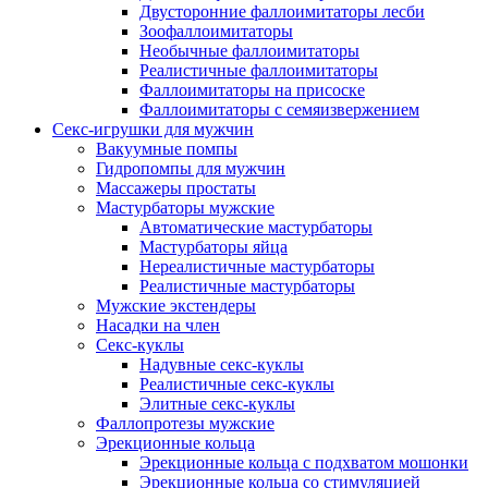
Двусторонние фаллоимитаторы лесби
Зоофаллоимитаторы
Необычные фаллоимитаторы
Реалистичные фаллоимитаторы
Фаллоимитаторы на присоске
Фаллоимитаторы с семяизвержением
Секс-игрушки для мужчин
Вакуумные помпы
Гидропомпы для мужчин
Массажеры простаты
Мастурбаторы мужские
Автоматические мастурбаторы
Мастурбаторы яйца
Нереалистичные мастурбаторы
Реалистичные мастурбаторы
Мужские экстендеры
Насадки на член
Секс-куклы
Надувные секс-куклы
Реалистичные секс-куклы
Элитные секс-куклы
Фаллопротезы мужские
Эрекционные кольца
Эрекционные кольца с подхватом мошонки
Эрекционные кольца со стимуляцией