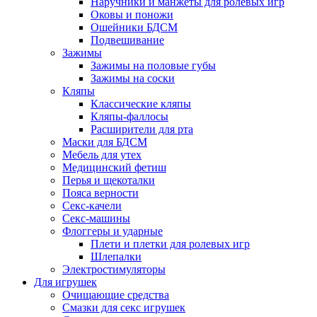
Наручники и манжеты для ролевых игр
Оковы и поножи
Ошейники БДСМ
Подвешивание
Зажимы
Зажимы на половые губы
Зажимы на соски
Кляпы
Классические кляпы
Кляпы-фаллосы
Расширители для рта
Маски для БДСМ
Мебель для утех
Медицинский фетиш
Перья и щекоталки
Пояса верности
Секс-качели
Секс-машины
Флоггеры и ударные
Плети и плетки для ролевых игр
Шлепалки
Электростимуляторы
Для игрушек
Очищающие средства
Смазки для секс игрушек