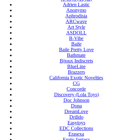
Adrien Lastic
Anonymo
Aphrodisia
ARCwave
Art Style
ASDOLL
B-Vibe
Baile
Baile Pretty Love
Bathmate
Bijoux Indiscrets
BlueLine
Brazzers
California Exotic Novelties
CG
Concorde
Discovery (Lola Toys)
Doc Johnson
Dona
DreamLove
Drilldo
Easytoys
EDC Collections
Erasexa
Erotic fantasy