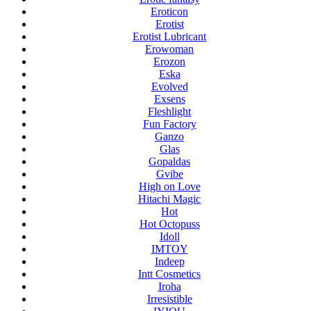
Eroticon
Erotist
Erotist Lubricant
Erowoman
Erozon
Eska
Evolved
Exsens
Fleshlight
Fun Factory
Ganzo
Glas
Gopaldas
Gvibe
High on Love
Hitachi Magic
Hot
Hot Octopuss
Idoll
IMTOY
Indeep
Intt Cosmetics
Iroha
Irresistible