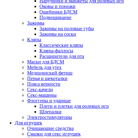
Наручники и манжеты для ролевых игр
Оковы и поножи
Ошейники БДСМ
Подвешивание
Зажимы
Зажимы на половые губы
Зажимы на соски
Кляпы
Классические кляпы
Кляпы-фаллосы
Расширители для рта
Маски для БДСМ
Мебель для утех
Медицинский фетиш
Перья и щекоталки
Пояса верности
Секс-качели
Секс-машины
Флоггеры и ударные
Плети и плетки для ролевых игр
Шлепалки
Электростимуляторы
Для игрушек
Очищающие средства
Смазки для секс игрушек