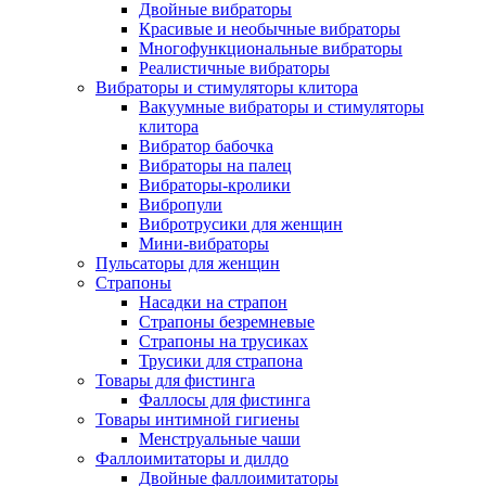
Двойные вибраторы
Красивые и необычные вибраторы
Многофункциональные вибраторы
Реалистичные вибраторы
Вибраторы и стимуляторы клитора
Вакуумные вибраторы и стимуляторы
клитора
Вибратор бабочка
Вибраторы на палец
Вибраторы-кролики
Вибропули
Вибротрусики для женщин
Мини-вибраторы
Пульсаторы для женщин
Страпоны
Насадки на страпон
Страпоны безремневые
Страпоны на трусиках
Трусики для страпона
Товары для фистинга
Фаллосы для фистинга
Товары интимной гигиены
Менструальные чаши
Фаллоимитаторы и дилдо
Двойные фаллоимитаторы