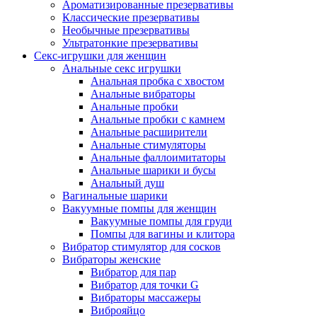
Ароматизированные презервативы
Классические презервативы
Необычные презервативы
Ультратонкие презервативы
Секс-игрушки для женщин
Анальные секс игрушки
Анальная пробка с хвостом
Анальные вибраторы
Анальные пробки
Анальные пробки с камнем
Анальные расширители
Анальные стимуляторы
Анальные фаллоимитаторы
Анальные шарики и бусы
Анальный душ
Вагинальные шарики
Вакуумные помпы для женщин
Вакуумные помпы для груди
Помпы для вагины и клитора
Вибратор стимулятор для сосков
Вибраторы женские
Вибратор для пар
Вибратор для точки G
Вибраторы массажеры
Виброяйцо