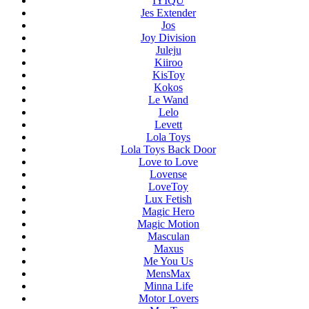
IYIQU
Jes Extender
Jos
Joy Division
Juleju
Kiiroo
KisToy
Kokos
Le Wand
Lelo
Levett
Lola Toys
Lola Toys Back Door
Love to Love
Lovense
LoveToy
Lux Fetish
Magic Hero
Magic Motion
Masculan
Maxus
Me You Us
MensMax
Minna Life
Motor Lovers