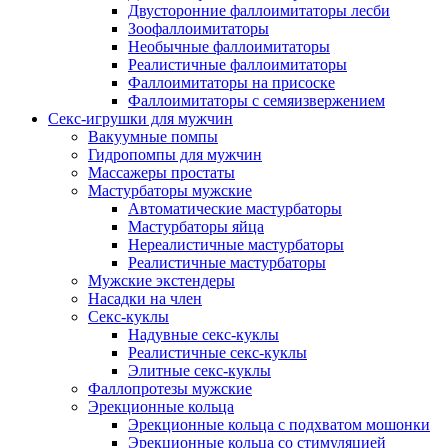
Двусторонние фаллоимитаторы лесби
Зоофаллоимитаторы
Необычные фаллоимитаторы
Реалистичные фаллоимитаторы
Фаллоимитаторы на присоске
Фаллоимитаторы с семяизвержением
Секс-игрушки для мужчин
Вакуумные помпы
Гидропомпы для мужчин
Массажеры простаты
Мастурбаторы мужские
Автоматические мастурбаторы
Мастурбаторы яйца
Нереалистичные мастурбаторы
Реалистичные мастурбаторы
Мужские экстендеры
Насадки на член
Секс-куклы
Надувные секс-куклы
Реалистичные секс-куклы
Элитные секс-куклы
Фаллопротезы мужские
Эрекционные кольца
Эрекционные кольца с подхватом мошонки
Эрекционные кольца со стимуляцией