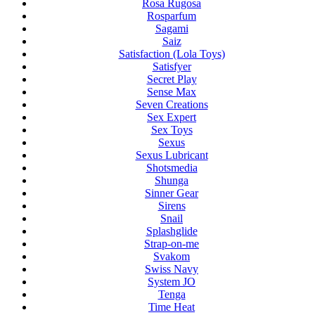
Rosa Rugosa
Rosparfum
Sagami
Saiz
Satisfaction (Lola Toys)
Satisfyer
Secret Play
Sense Max
Seven Creations
Sex Expert
Sex Toys
Sexus
Sexus Lubricant
Shotsmedia
Shunga
Sinner Gear
Sirens
Snail
Splashglide
Strap-on-me
Svakom
Swiss Navy
System JO
Tenga
Time Heat