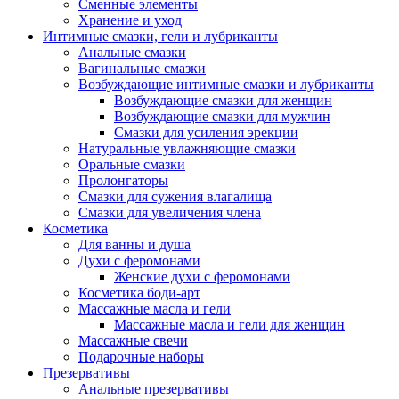
Сменные элементы
Хранение и уход
Интимные смазки, гели и лубриканты
Анальные смазки
Вагинальные смазки
Возбуждающие интимные смазки и лубриканты
Возбуждающие смазки для женщин
Возбуждающие смазки для мужчин
Смазки для усиления эрекции
Натуральные увлажняющие смазки
Оральные смазки
Пролонгаторы
Смазки для сужения влагалища
Смазки для увеличения члена
Косметика
Для ванны и душа
Духи с феромонами
Женские духи с феромонами
Косметика боди-арт
Массажные масла и гели
Массажные масла и гели для женщин
Массажные свечи
Подарочные наборы
Презервативы
Анальные презервативы