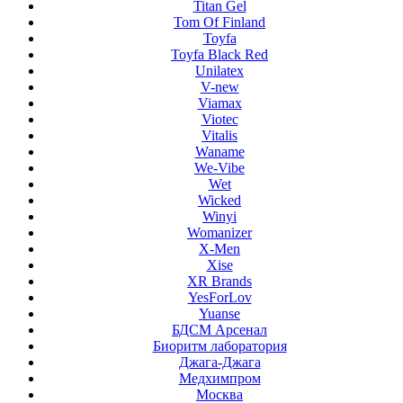
Titan Gel
Tom Of Finland
Toyfa
Toyfa Black Red
Unilatex
V-new
Viamax
Viotec
Vitalis
Waname
We-Vibe
Wet
Wicked
Winyi
Womanizer
X-Men
Xise
XR Brands
YesForLov
Yuanse
БДСМ Арсенал
Биоритм лаборатория
Джага-Джага
Медхимпром
Москва