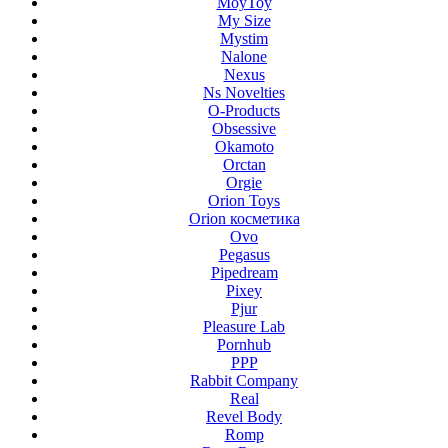
MoyToy
My Size
Mystim
Nalone
Nexus
Ns Novelties
O-Products
Obsessive
Okamoto
Orctan
Orgie
Orion Toys
Orion косметика
Ovo
Pegasus
Pipedream
Pixey
Pjur
Pleasure Lab
Pornhub
PPP
Rabbit Company
Real
Revel Body
Romp