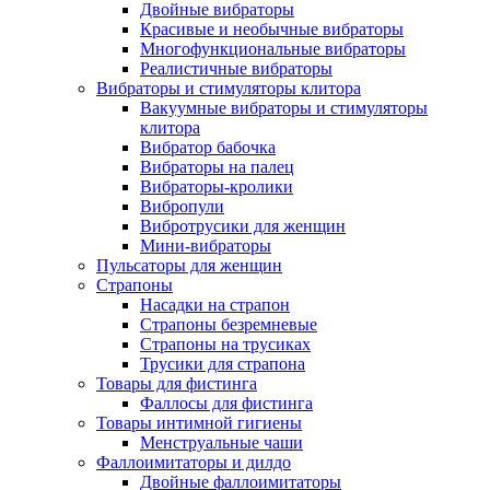
Двойные вибраторы
Красивые и необычные вибраторы
Многофункциональные вибраторы
Реалистичные вибраторы
Вибраторы и стимуляторы клитора
Вакуумные вибраторы и стимуляторы
клитора
Вибратор бабочка
Вибраторы на палец
Вибраторы-кролики
Вибропули
Вибротрусики для женщин
Мини-вибраторы
Пульсаторы для женщин
Страпоны
Насадки на страпон
Страпоны безремневые
Страпоны на трусиках
Трусики для страпона
Товары для фистинга
Фаллосы для фистинга
Товары интимной гигиены
Менструальные чаши
Фаллоимитаторы и дилдо
Двойные фаллоимитаторы