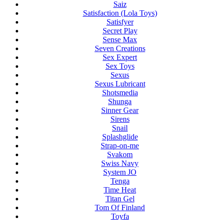
Saiz
Satisfaction (Lola Toys)
Satisfyer
Secret Play
Sense Max
Seven Creations
Sex Expert
Sex Toys
Sexus
Sexus Lubricant
Shotsmedia
Shunga
Sinner Gear
Sirens
Snail
Splashglide
Strap-on-me
Svakom
Swiss Navy
System JO
Tenga
Time Heat
Titan Gel
Tom Of Finland
Toyfa