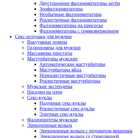
Двусторонние фаллоимитаторы лесби
Зоофаллоимитаторы
Необычные фаллоимитаторы
Реалистичные фаллоимитаторы
Фаллоимитаторы на присоске
Фаллоимитаторы с семяизвержением
Секс-игрушки для мужчин
Вакуумные помпы
Гидропомпы для мужчин
Массажеры простаты
Мастурбаторы мужские
Автоматические мастурбаторы
Мастурбаторы яйца
Нереалистичные мастурбаторы
Реалистичные мастурбаторы
Мужские экстендеры
Насадки на член
Секс-куклы
Надувные секс-куклы
Реалистичные секс-куклы
Элитные секс-куклы
Фаллопротезы мужские
Эрекционные кольца
Эрекционные кольца с подхватом мошонки
Эрекционные кольца со стимуляцией