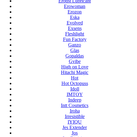
Erotist Lubricant
Erowoman
Erozon
Eska
Evolved
Exsens
Fleshlight
Fun Factory
Ganzo
Glas
Gopaldas
Gvibe
High on Love
Hitachi Magic
Hot
Hot Octopuss
Idoll
IMTOY
Indeep
Intt Cosmetics
Iroha
Irresistible
IYIQU
Jes Extender
Jos