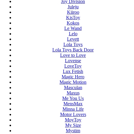
Joy Division
Juleju
Kiiroo
KisToy
Kokos
Le Wand
Lelo
Levett
Lola Toys
Lola Toys Back Door
Love to Love
Lovense
LoveToy
Lux Fetish
Magic Hero
Magic Motion
Masculan
Maxus
Me You Us
MensMax
Minna Life
Motor Lovers
MoyToy
My Size
Mystim