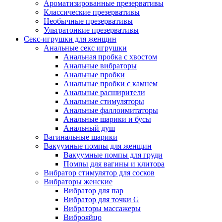
Ароматизированные презервативы
Классические презервативы
Необычные презервативы
Ультратонкие презервативы
Секс-игрушки для женщин
Анальные секс игрушки
Анальная пробка с хвостом
Анальные вибраторы
Анальные пробки
Анальные пробки с камнем
Анальные расширители
Анальные стимуляторы
Анальные фаллоимитаторы
Анальные шарики и бусы
Анальный душ
Вагинальные шарики
Вакуумные помпы для женщин
Вакуумные помпы для груди
Помпы для вагины и клитора
Вибратор стимулятор для сосков
Вибраторы женские
Вибратор для пар
Вибратор для точки G
Вибраторы массажеры
Виброяйцо