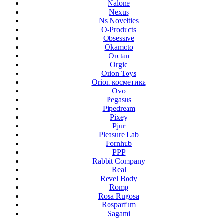
Nalone
Nexus
Ns Novelties
O-Products
Obsessive
Okamoto
Orctan
Orgie
Orion Toys
Orion косметика
Ovo
Pegasus
Pipedream
Pixey
Pjur
Pleasure Lab
Pornhub
PPP
Rabbit Company
Real
Revel Body
Romp
Rosa Rugosa
Rosparfum
Sagami