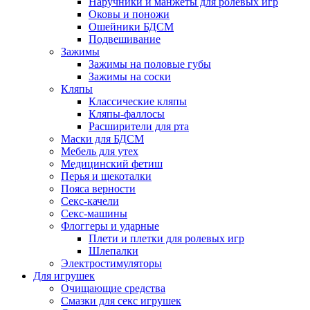
Наручники и манжеты для ролевых игр
Оковы и поножи
Ошейники БДСМ
Подвешивание
Зажимы
Зажимы на половые губы
Зажимы на соски
Кляпы
Классические кляпы
Кляпы-фаллосы
Расширители для рта
Маски для БДСМ
Мебель для утех
Медицинский фетиш
Перья и щекоталки
Пояса верности
Секс-качели
Секс-машины
Флоггеры и ударные
Плети и плетки для ролевых игр
Шлепалки
Электростимуляторы
Для игрушек
Очищающие средства
Смазки для секс игрушек