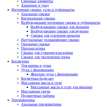
Сменные элементы
Хранение и уход
Интимные смазки, гели и лубриканты
Анальные смазки
Вагинальные смазки
Возбуждающие интимные смазки и лубриканты
Возбуждающие смазки для женщин
Возбуждающие смазки для мужчин
Смазки для усиления эрекции
Натуральные увлажняющие смазки
Оральные смазки
Пролонгаторы
Смазки для сужения влагалища
Смазки для увеличения члена
Косметика
Для ванны и душа
Духи с феромонами
Женские духи с феромонами
Косметика боди-арт
Массажные масла и гели
Массажные масла и гели для женщин
Массажные свечи
Подарочные наборы
Презервативы
Анальные презервативы