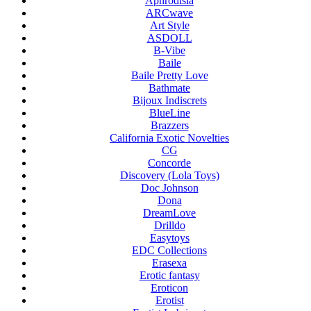
Aphrodisia
ARCwave
Art Style
ASDOLL
B-Vibe
Baile
Baile Pretty Love
Bathmate
Bijoux Indiscrets
BlueLine
Brazzers
California Exotic Novelties
CG
Concorde
Discovery (Lola Toys)
Doc Johnson
Dona
DreamLove
Drilldo
Easytoys
EDC Collections
Erasexa
Erotic fantasy
Eroticon
Erotist