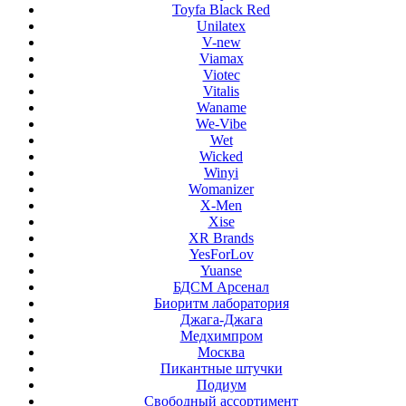
Toyfa Black Red
Unilatex
V-new
Viamax
Viotec
Vitalis
Waname
We-Vibe
Wet
Wicked
Winyi
Womanizer
X-Men
Xise
XR Brands
YesForLov
Yuanse
БДСМ Арсенал
Биоритм лаборатория
Джага-Джага
Медхимпром
Москва
Пикантные штучки
Подиум
Свободный ассортимент