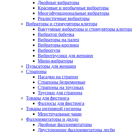
Двойные вибраторы
Красивые и необычные вибраторы
Многофункциональные вибраторы
Реалистичные вибраторы
Вибраторы и стимуляторы клитора
Вакуумные вибраторы и стимуляторы клитор
Вибратор бабочка
Вибраторы на палец
Вибраторы-кролики
Вибропули
Вибротрусики для женщин
Мини-вибраторы
Пульсаторы для женщин
Страпоны
Насадки на страпон
Страпоны безремневые
Страпоны на трусиках
Трусики для страпона
Товары для фистинга
Фаллосы для фистинга
Товары интимной гигиены
Менструальные чаши
Фаллоимитаторы и дилдо
Двойные фаллоимитаторы
Двусторонние фаллоимитаторы лесби