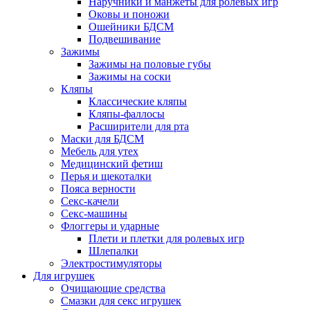
Наручники и манжеты для ролевых игр
Оковы и поножи
Ошейники БДСМ
Подвешивание
Зажимы
Зажимы на половые губы
Зажимы на соски
Кляпы
Классические кляпы
Кляпы-фаллосы
Расширители для рта
Маски для БДСМ
Мебель для утех
Медицинский фетиш
Перья и щекоталки
Пояса верности
Секс-качели
Секс-машины
Флоггеры и ударные
Плети и плетки для ролевых игр
Шлепалки
Электростимуляторы
Для игрушек
Очищающие средства
Смазки для секс игрушек