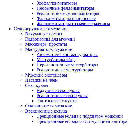
Зоофаллоимитаторы
Необычные фаллоимитаторы
Реалистичные фаллоимитаторы
Фаллоимитаторы на присоске
Фаллоимитаторы с семяизвержением
Секс-игрушки для мужчин
Вакуумные помпы
Гидропомпы для мужчин
Массажеры простаты
Мастурбаторы мужские
Автоматические мастурбаторы
Мастурбаторы яйца
Нереалистичные мастурбаторы
Реалистичные мастурбаторы
Мужские экстендеры
Насадки на член
Секс-куклы
Надувные секс-куклы
Реалистичные секс-куклы
Элитные секс-куклы
Фаллопротезы мужские
Эрекционные кольца
Эрекционные кольца с подхватом мошонки
Эрекционные кольца со стимуляцией клитора