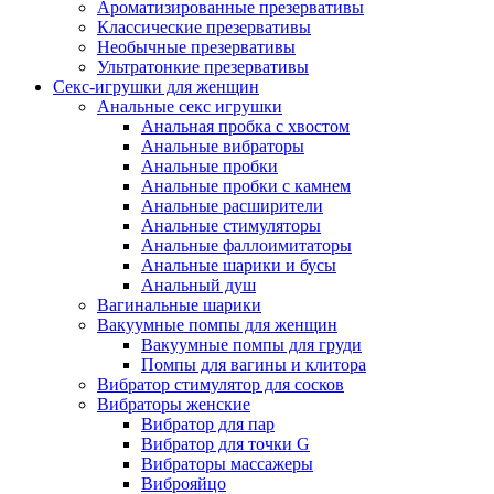
Ароматизированные презервативы
Классические презервативы
Необычные презервативы
Ультратонкие презервативы
Секс-игрушки для женщин
Анальные секс игрушки
Анальная пробка с хвостом
Анальные вибраторы
Анальные пробки
Анальные пробки с камнем
Анальные расширители
Анальные стимуляторы
Анальные фаллоимитаторы
Анальные шарики и бусы
Анальный душ
Вагинальные шарики
Вакуумные помпы для женщин
Вакуумные помпы для груди
Помпы для вагины и клитора
Вибратор стимулятор для сосков
Вибраторы женские
Вибратор для пар
Вибратор для точки G
Вибраторы массажеры
Виброяйцо