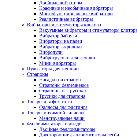
Двойные вибраторы
Красивые и необычные вибраторы
Многофункциональные вибраторы
Реалистичные вибраторы
Вибраторы и стимуляторы клитора
Вакуумные вибраторы и стимуляторы клитор
Вибратор бабочка
Вибраторы на палец
Вибраторы-кролики
Вибропули
Вибротрусики для женщин
Мини-вибраторы
Пульсаторы для женщин
Страпоны
Насадки на страпон
Страпоны безремневые
Страпоны на трусиках
Трусики для страпона
Товары для фистинга
Фаллосы для фистинга
Товары интимной гигиены
Менструальные чаши
Фаллоимитаторы и дилдо
Двойные фаллоимитаторы
Двусторонние фаллоимитаторы лесби