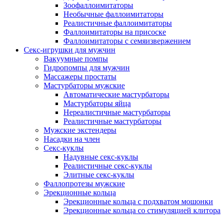
Зоофаллоимитаторы
Необычные фаллоимитаторы
Реалистичные фаллоимитаторы
Фаллоимитаторы на присоске
Фаллоимитаторы с семяизвержением
Секс-игрушки для мужчин
Вакуумные помпы
Гидропомпы для мужчин
Массажеры простаты
Мастурбаторы мужские
Автоматические мастурбаторы
Мастурбаторы яйца
Нереалистичные мастурбаторы
Реалистичные мастурбаторы
Мужские экстендеры
Насадки на член
Секс-куклы
Надувные секс-куклы
Реалистичные секс-куклы
Элитные секс-куклы
Фаллопротезы мужские
Эрекционные кольца
Эрекционные кольца с подхватом мошонки
Эрекционные кольца со стимуляцией клитора