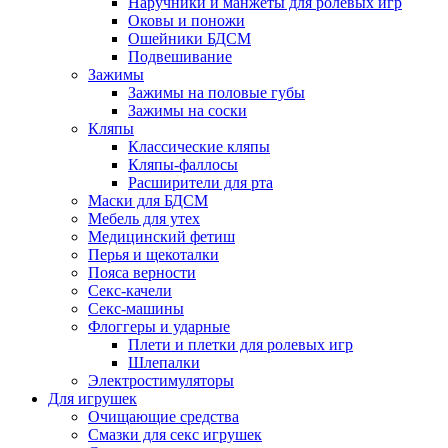
Наручники и манжеты для ролевых игр
Оковы и поножи
Ошейники БДСМ
Подвешивание
Зажимы
Зажимы на половые губы
Зажимы на соски
Кляпы
Классические кляпы
Кляпы-фаллосы
Расширители для рта
Маски для БДСМ
Мебель для утех
Медицинский фетиш
Перья и щекоталки
Пояса верности
Секс-качели
Секс-машины
Флоггеры и ударные
Плети и плетки для ролевых игр
Шлепалки
Электростимуляторы
Для игрушек
Очищающие средства
Смазки для секс игрушек