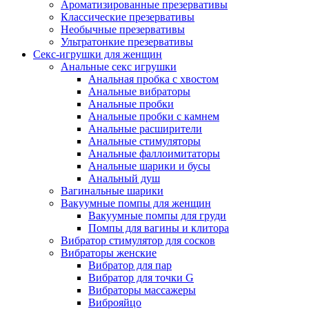
Ароматизированные презервативы
Классические презервативы
Необычные презервативы
Ультратонкие презервативы
Секс-игрушки для женщин
Анальные секс игрушки
Анальная пробка с хвостом
Анальные вибраторы
Анальные пробки
Анальные пробки с камнем
Анальные расширители
Анальные стимуляторы
Анальные фаллоимитаторы
Анальные шарики и бусы
Анальный душ
Вагинальные шарики
Вакуумные помпы для женщин
Вакуумные помпы для груди
Помпы для вагины и клитора
Вибратор стимулятор для сосков
Вибраторы женские
Вибратор для пар
Вибратор для точки G
Вибраторы массажеры
Виброяйцо