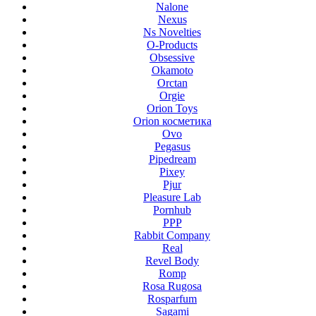
Nalone
Nexus
Ns Novelties
O-Products
Obsessive
Okamoto
Orctan
Orgie
Orion Toys
Orion косметика
Ovo
Pegasus
Pipedream
Pixey
Pjur
Pleasure Lab
Pornhub
PPP
Rabbit Company
Real
Revel Body
Romp
Rosa Rugosa
Rosparfum
Sagami