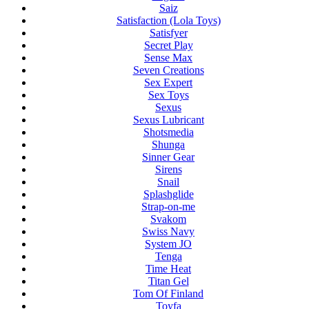
Saiz
Satisfaction (Lola Toys)
Satisfyer
Secret Play
Sense Max
Seven Creations
Sex Expert
Sex Toys
Sexus
Sexus Lubricant
Shotsmedia
Shunga
Sinner Gear
Sirens
Snail
Splashglide
Strap-on-me
Svakom
Swiss Navy
System JO
Tenga
Time Heat
Titan Gel
Tom Of Finland
Toyfa