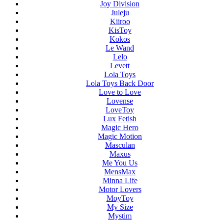
Joy Division
Juleju
Kiiroo
KisToy
Kokos
Le Wand
Lelo
Levett
Lola Toys
Lola Toys Back Door
Love to Love
Lovense
LoveToy
Lux Fetish
Magic Hero
Magic Motion
Masculan
Maxus
Me You Us
MensMax
Minna Life
Motor Lovers
MoyToy
My Size
Mystim