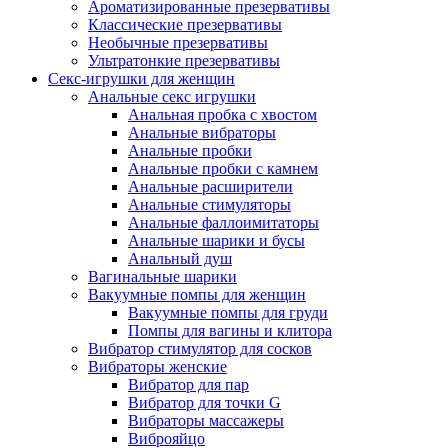
Ароматизированные презервативы
Классические презервативы
Необычные презервативы
Ультратонкие презервативы
Секс-игрушки для женщин
Анальные секс игрушки
Анальная пробка с хвостом
Анальные вибраторы
Анальные пробки
Анальные пробки с камнем
Анальные расширители
Анальные стимуляторы
Анальные фаллоимитаторы
Анальные шарики и бусы
Анальный душ
Вагинальные шарики
Вакуумные помпы для женщин
Вакуумные помпы для груди
Помпы для вагины и клитора
Вибратор стимулятор для сосков
Вибраторы женские
Вибратор для пар
Вибратор для точки G
Вибраторы массажеры
Виброяйцо