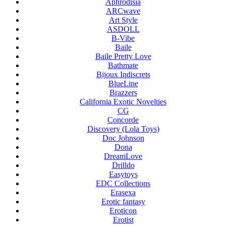
Aphrodisia
ARCwave
Art Style
ASDOLL
B-Vibe
Baile
Baile Pretty Love
Bathmate
Bijoux Indiscrets
BlueLine
Brazzers
California Exotic Novelties
CG
Concorde
Discovery (Lola Toys)
Doc Johnson
Dona
DreamLove
Drilldo
Easytoys
EDC Collections
Erasexa
Erotic fantasy
Eroticon
Erotist