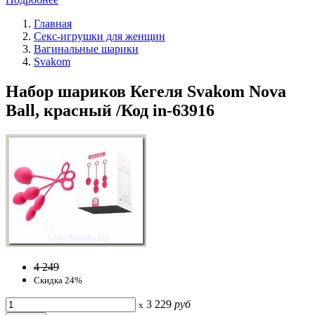
Главная
Секс-игрушки для женщин
Вагинальные шарики
Svakom
Набор шариков Кегеля Svakom Nova
Ball, красный /Код in-63916
4 249
Скидка 24%
3 229
руб
x