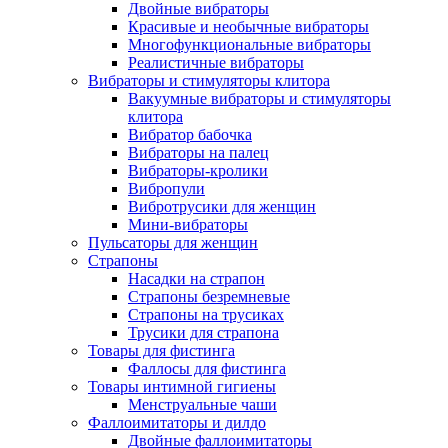
Двойные вибраторы
Красивые и необычные вибраторы
Многофункциональные вибраторы
Реалистичные вибраторы
Вибраторы и стимуляторы клитора
Вакуумные вибраторы и стимуляторы
клитора
Вибратор бабочка
Вибраторы на палец
Вибраторы-кролики
Вибропули
Вибротрусики для женщин
Мини-вибраторы
Пульсаторы для женщин
Страпоны
Насадки на страпон
Страпоны безремневые
Страпоны на трусиках
Трусики для страпона
Товары для фистинга
Фаллосы для фистинга
Товары интимной гигиены
Менструальные чаши
Фаллоимитаторы и дилдо
Двойные фаллоимитаторы