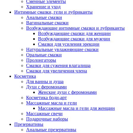
Сменные элементы
Хранение и уход
Интимные смазки, гели и лубриканты
Анальные смазки
Вагинальные смазки
Возбуждающие интимные смазки и лубриканты
Возбуждающие смазки для женщин
Возбуждающие смазки для мужчин
Смазки для усиления эрекции
Натуральные увлажняющие смазки
Оральные смазки
Пролонгаторы
Смазки для сужения влагалища
Смазки для увеличения члена
Косметика
Для ванны и душа
Духи с феромонами
Женские духи с феромонами
Косметика боди-арт
Массажные масла и гели
Массажные масла и гели для женщин
Массажные свечи
Подарочные наборы
Презервативы
Анальные презервативы