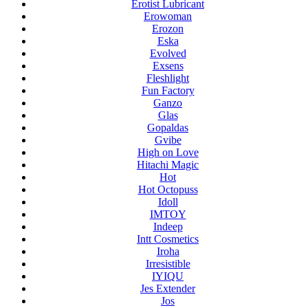
Erotist Lubricant
Erowoman
Erozon
Eska
Evolved
Exsens
Fleshlight
Fun Factory
Ganzo
Glas
Gopaldas
Gvibe
High on Love
Hitachi Magic
Hot
Hot Octopuss
Idoll
IMTOY
Indeep
Intt Cosmetics
Iroha
Irresistible
IYIQU
Jes Extender
Jos