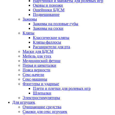
Наручники и манжеты для ролевых игр
Оковы и поножи
Ошейники БДСМ
Подвешивание
Зажимы
Зажимы на половые губы
Зажимы на соски
Кляпы
Классические кляпы
Кляпы-фаллосы
Расширители для рта
Маски для БДСМ
Мебель для утех
Медицинский фетиш
Перья и щекоталки
Пояса верности
Секс-качели
Секс-машины
Флоггеры и ударные
Плети и плетки для ролевых игр
Шлепалки
Электростимуляторы
Для игрушек
Очищающие средства
Смазки для секс игрушек