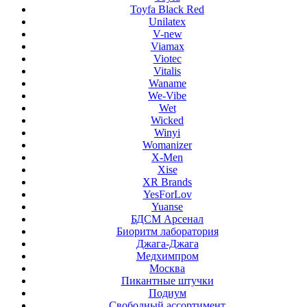
Toyfa Black Red
Unilatex
V-new
Viamax
Viotec
Vitalis
Waname
We-Vibe
Wet
Wicked
Winyi
Womanizer
X-Men
Xise
XR Brands
YesForLov
Yuanse
БДСМ Арсенал
Биоритм лаборатория
Джага-Джага
Медхимпром
Москва
Пикантные штучки
Подиум
Свободный ассортимент