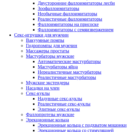
Двусторонние фаллоимитаторы лесби
Зоофаллоимитаторы
Необычные фаллоимитаторы
Реалистичные фаллоимитаторы
Фаллоимитаторы на присоске
Фаллоимитаторы с семяизвержением
Секс-игрушки для мужчин
Вакуумные помпы
Гидропомпы для мужчин
Массажеры простаты
Мастурбаторы мужские
Автоматические мастурбаторы
Мастурбаторы яйца
Нереалистичные мастурбаторы
Реалистичные мастурбаторы
Мужские экстендеры
Насадки на член
Секс-куклы
Надувные секс-куклы
Реалистичные секс-куклы
Элитные секс-куклы
Фаллопротезы мужские
Эрекционные кольца
Эрекционные кольца с подхватом мошонки
Эрекционные кольца со стимуляцией