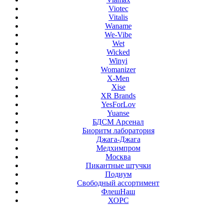
Viotec
Vitalis
Waname
We-Vibe
Wet
Wicked
Winyi
Womanizer
X-Men
Xise
XR Brands
YesForLov
Yuanse
БДСМ Арсенал
Биоритм лаборатория
Джага-Джага
Медхимпром
Москва
Пикантные штучки
Подиум
Свободный ассортимент
ФлешНаш
ХОРС