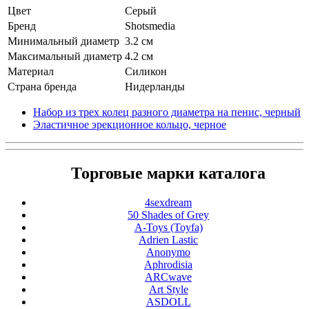
Цвет
Серый
Бренд
Shotsmedia
Минимальный диаметр
3.2 см
Максимальный диаметр
4.2 см
Материал
Cиликон
Страна бренда
Нидерланды
Набор из трех колец разного диаметра на пенис, черный
Эластичное эрекционное кольцо, черное
Торговые марки каталога
4sexdream
50 Shades of Grey
A-Toys (Toyfa)
Adrien Lastic
Anonymo
Aphrodisia
ARCwave
Art Style
ASDOLL