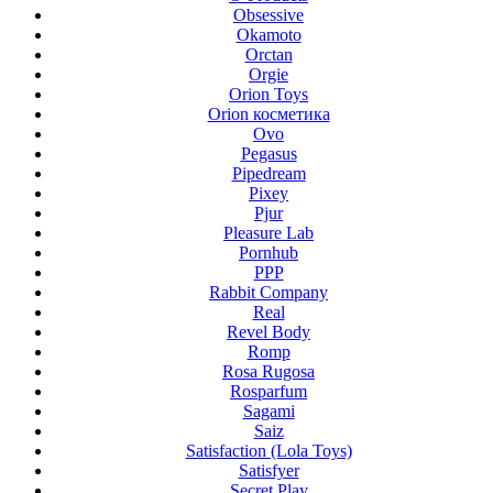
Obsessive
Okamoto
Orctan
Orgie
Orion Toys
Orion косметика
Ovo
Pegasus
Pipedream
Pixey
Pjur
Pleasure Lab
Pornhub
PPP
Rabbit Company
Real
Revel Body
Romp
Rosa Rugosa
Rosparfum
Sagami
Saiz
Satisfaction (Lola Toys)
Satisfyer
Secret Play