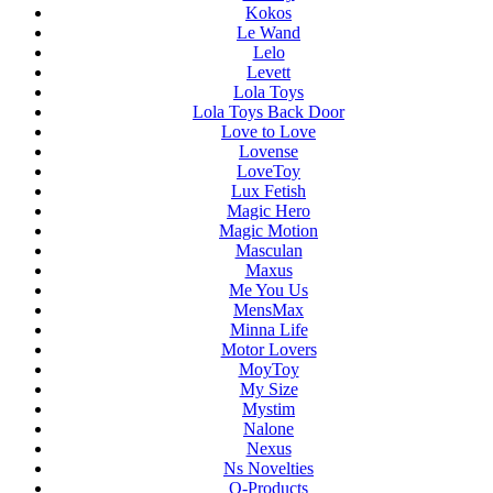
Kokos
Le Wand
Lelo
Levett
Lola Toys
Lola Toys Back Door
Love to Love
Lovense
LoveToy
Lux Fetish
Magic Hero
Magic Motion
Masculan
Maxus
Me You Us
MensMax
Minna Life
Motor Lovers
MoyToy
My Size
Mystim
Nalone
Nexus
Ns Novelties
O-Products