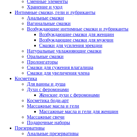
Сменные элементы
Хранение и уход
Интимные смазки, гели и лубриканты
Анальные смазки
Вагинальные смазки
Возбуждающие интимные смазки и лубриканты
Возбуждающие смазки для женщин
Возбуждающие смазки для мужчин
Смазки для усиления эрекции
Натуральные увлажняющие смазки
Оральные смазки
Пролонгаторы
Смазки для сужения влагалища
Смазки для увеличения члена
Косметика
Для ванны и душа
Духи с феромонами
Женские духи с феромонами
Косметика боди-арт
Массажные масла и гели
Массажные масла и гели для женщин
Массажные свечи
Подарочные наборы
Презервативы
Анальные презервативы