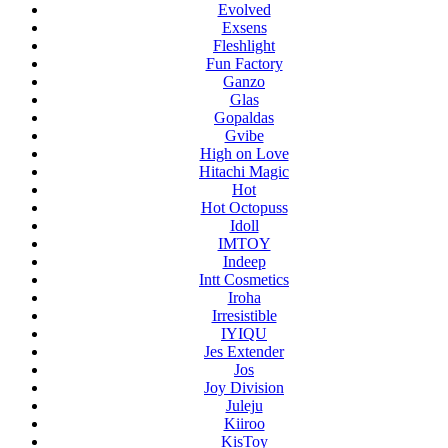
Evolved
Exsens
Fleshlight
Fun Factory
Ganzo
Glas
Gopaldas
Gvibe
High on Love
Hitachi Magic
Hot
Hot Octopuss
Idoll
IMTOY
Indeep
Intt Cosmetics
Iroha
Irresistible
IYIQU
Jes Extender
Jos
Joy Division
Juleju
Kiiroo
KisToy