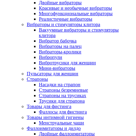
Двойные вибраторы
Красивые и необычные вибраторы
Многофункциональные вибраторы
Реалистичные вибраторы
Вибраторы и стимуляторы клитора
Вакуумные вибраторы и стимуляторы
клитора
Вибратор бабочка
Вибраторы на палец
Вибраторы-кролики
Вибропули
Вибротрусики для женщин
Мини-вибраторы
Пульсаторы для женщин
Страпоны
Насадки на страпон
Страпоны безремневые
Страпоны на трусиках
Трусики для страпона
Товары для фистинга
Фаллосы для фистинга
Товары интимной гигиены
Менструальные чаши
Фаллоимитаторы и дилдо
Двойные фаллоимитаторы