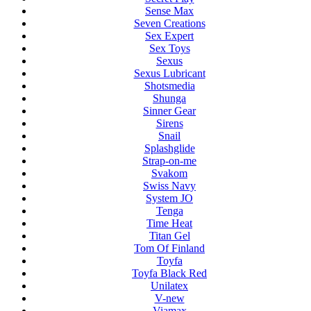
Sense Max
Seven Creations
Sex Expert
Sex Toys
Sexus
Sexus Lubricant
Shotsmedia
Shunga
Sinner Gear
Sirens
Snail
Splashglide
Strap-on-me
Svakom
Swiss Navy
System JO
Tenga
Time Heat
Titan Gel
Tom Of Finland
Toyfa
Toyfa Black Red
Unilatex
V-new
Viamax