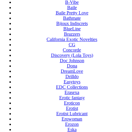
B-Vibe
Baile
Baile Pretty Love
Bathmate
Bijoux Indiscrets
BlueLine
Brazzers
California Exotic Novelties
CG
Concorde
Discovery (Lola Toys)
Doc Johnson
Dona
DreamLove
Drilldo
Easytoys
EDC Collections
Erasexa
Erotic fantasy
Eroticon
Erotist
Erotist Lubricant
Erowoman
Erozon
Eska