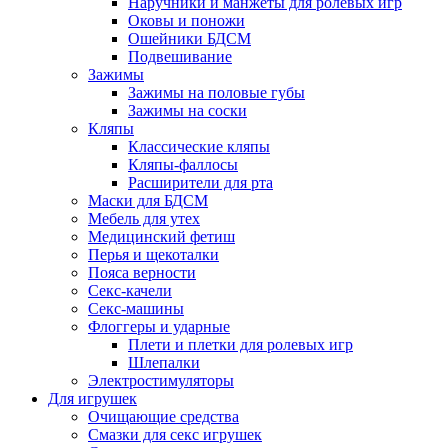
Наручники и манжеты для ролевых игр
Оковы и поножи
Ошейники БДСМ
Подвешивание
Зажимы
Зажимы на половые губы
Зажимы на соски
Кляпы
Классические кляпы
Кляпы-фаллосы
Расширители для рта
Маски для БДСМ
Мебель для утех
Медицинский фетиш
Перья и щекоталки
Пояса верности
Секс-качели
Секс-машины
Флоггеры и ударные
Плети и плетки для ролевых игр
Шлепалки
Электростимуляторы
Для игрушек
Очищающие средства
Смазки для секс игрушек