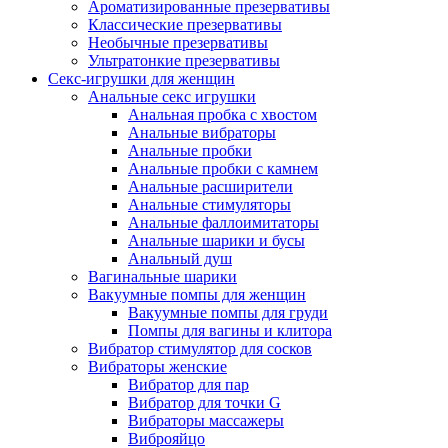
Ароматизированные презервативы
Классические презервативы
Необычные презервативы
Ультратонкие презервативы
Секс-игрушки для женщин
Анальные секс игрушки
Анальная пробка с хвостом
Анальные вибраторы
Анальные пробки
Анальные пробки с камнем
Анальные расширители
Анальные стимуляторы
Анальные фаллоимитаторы
Анальные шарики и бусы
Анальный душ
Вагинальные шарики
Вакуумные помпы для женщин
Вакуумные помпы для груди
Помпы для вагины и клитора
Вибратор стимулятор для сосков
Вибраторы женские
Вибратор для пар
Вибратор для точки G
Вибраторы массажеры
Виброяйцо