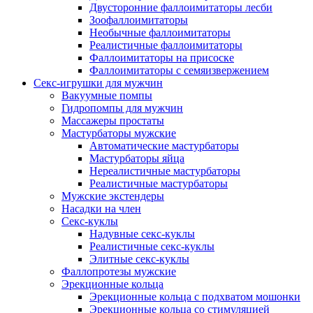
Двусторонние фаллоимитаторы лесби
Зоофаллоимитаторы
Необычные фаллоимитаторы
Реалистичные фаллоимитаторы
Фаллоимитаторы на присоске
Фаллоимитаторы с семяизвержением
Секс-игрушки для мужчин
Вакуумные помпы
Гидропомпы для мужчин
Массажеры простаты
Мастурбаторы мужские
Автоматические мастурбаторы
Мастурбаторы яйца
Нереалистичные мастурбаторы
Реалистичные мастурбаторы
Мужские экстендеры
Насадки на член
Секс-куклы
Надувные секс-куклы
Реалистичные секс-куклы
Элитные секс-куклы
Фаллопротезы мужские
Эрекционные кольца
Эрекционные кольца с подхватом мошонки
Эрекционные кольца со стимуляцией