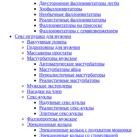
Двусторонние фаллоимитаторы лесби
Зоофаллоимитаторы
Необычные фаллоимитаторы
Реалистичные фаллоимитаторы
Фаллоимитаторы на присоске
Фаллоимитаторы с семяизвержением
Секс-игрушки для мужчин
Вакуумные помпы
Гидропомпы для мужчин
Массажеры простаты
Мастурбаторы мужские
Автоматические мастурбаторы
Мастурбаторы яйца
Нереалистичные мастурбаторы
Реалистичные мастурбаторы
Мужские экстендеры
Насадки на член
Секс-куклы
Надувные секс-куклы
Реалистичные секс-куклы
Элитные секс-куклы
Фаллопротезы мужские
Эрекционные кольца
Эрекционные кольца с подхватом мошонки
Эрекционные кольца со стимуляцией