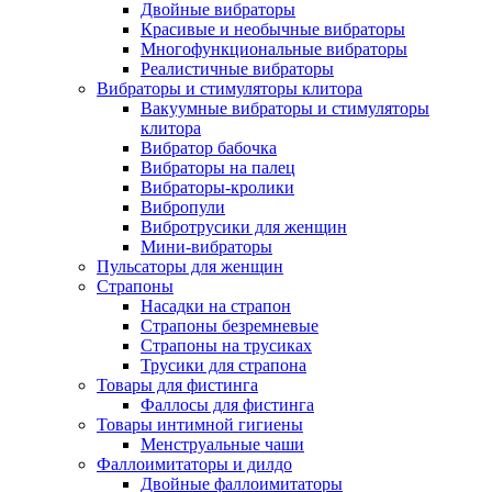
Двойные вибраторы
Красивые и необычные вибраторы
Многофункциональные вибраторы
Реалистичные вибраторы
Вибраторы и стимуляторы клитора
Вакуумные вибраторы и стимуляторы
клитора
Вибратор бабочка
Вибраторы на палец
Вибраторы-кролики
Вибропули
Вибротрусики для женщин
Мини-вибраторы
Пульсаторы для женщин
Страпоны
Насадки на страпон
Страпоны безремневые
Страпоны на трусиках
Трусики для страпона
Товары для фистинга
Фаллосы для фистинга
Товары интимной гигиены
Менструальные чаши
Фаллоимитаторы и дилдо
Двойные фаллоимитаторы