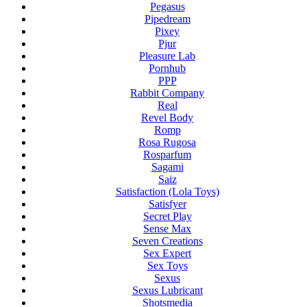
Pegasus
Pipedream
Pixey
Pjur
Pleasure Lab
Pornhub
PPP
Rabbit Company
Real
Revel Body
Romp
Rosa Rugosa
Rosparfum
Sagami
Saiz
Satisfaction (Lola Toys)
Satisfyer
Secret Play
Sense Max
Seven Creations
Sex Expert
Sex Toys
Sexus
Sexus Lubricant
Shotsmedia