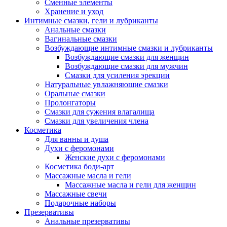
Сменные элементы
Хранение и уход
Интимные смазки, гели и лубриканты
Анальные смазки
Вагинальные смазки
Возбуждающие интимные смазки и лубриканты
Возбуждающие смазки для женщин
Возбуждающие смазки для мужчин
Смазки для усиления эрекции
Натуральные увлажняющие смазки
Оральные смазки
Пролонгаторы
Смазки для сужения влагалища
Смазки для увеличения члена
Косметика
Для ванны и душа
Духи с феромонами
Женские духи с феромонами
Косметика боди-арт
Массажные масла и гели
Массажные масла и гели для женщин
Массажные свечи
Подарочные наборы
Презервативы
Анальные презервативы