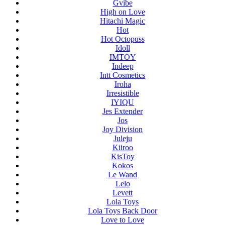
Gvibe
High on Love
Hitachi Magic
Hot
Hot Octopuss
Idoll
IMTOY
Indeep
Intt Cosmetics
Iroha
Irresistible
IYIQU
Jes Extender
Jos
Joy Division
Juleju
Kiiroo
KisToy
Kokos
Le Wand
Lelo
Levett
Lola Toys
Lola Toys Back Door
Love to Love