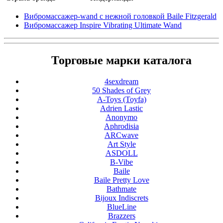
Вибромассажер-wand с нежной головкой Baile Fitzgerald
Вибромассажер Inspire Vibrating Ultimate Wand
Торговые марки каталога
4sexdream
50 Shades of Grey
A-Toys (Toyfa)
Adrien Lastic
Anonymo
Aphrodisia
ARCwave
Art Style
ASDOLL
B-Vibe
Baile
Baile Pretty Love
Bathmate
Bijoux Indiscrets
BlueLine
Brazzers