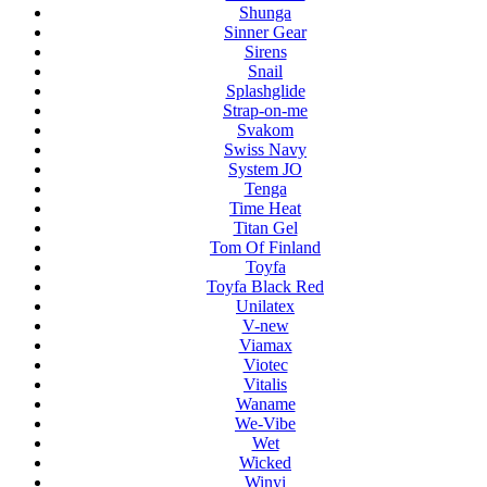
Shunga
Sinner Gear
Sirens
Snail
Splashglide
Strap-on-me
Svakom
Swiss Navy
System JO
Tenga
Time Heat
Titan Gel
Tom Of Finland
Toyfa
Toyfa Black Red
Unilatex
V-new
Viamax
Viotec
Vitalis
Waname
We-Vibe
Wet
Wicked
Winyi