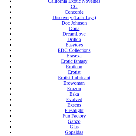
California Exotic Novelties
CG
Concorde
Discovery (Lola Toys)
Doc Johnson
Dona
DreamLove
Drilldo
Easytoys
EDC Collections
Erasexa
Erotic fantasy
Eroticon
Erotist
Erotist Lubricant
Erowoman
Erozon
Eska
Evolved
Exsens
Fleshlight
Fun Factory
Ganzo
Glas
Gopaldas