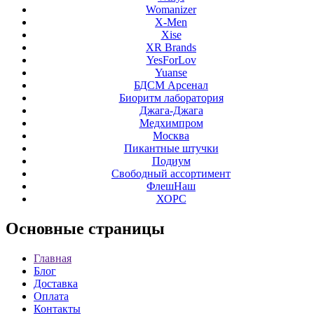
Womanizer
X-Men
Xise
XR Brands
YesForLov
Yuanse
БДСМ Арсенал
Биоритм лаборатория
Джага-Джага
Медхимпром
Москва
Пикантные штучки
Подиум
Свободный ассортимент
ФлешНаш
ХОРС
Основные
страницы
Главная
Блог
Доставка
Оплата
Контакты