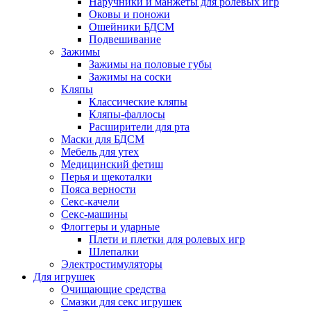
Наручники и манжеты для ролевых игр
Оковы и поножи
Ошейники БДСМ
Подвешивание
Зажимы
Зажимы на половые губы
Зажимы на соски
Кляпы
Классические кляпы
Кляпы-фаллосы
Расширители для рта
Маски для БДСМ
Мебель для утех
Медицинский фетиш
Перья и щекоталки
Пояса верности
Секс-качели
Секс-машины
Флоггеры и ударные
Плети и плетки для ролевых игр
Шлепалки
Электростимуляторы
Для игрушек
Очищающие средства
Смазки для секс игрушек