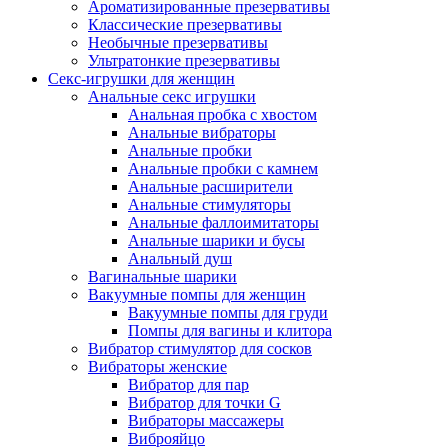
Ароматизированные презервативы
Классические презервативы
Необычные презервативы
Ультратонкие презервативы
Секс-игрушки для женщин
Анальные секс игрушки
Анальная пробка с хвостом
Анальные вибраторы
Анальные пробки
Анальные пробки с камнем
Анальные расширители
Анальные стимуляторы
Анальные фаллоимитаторы
Анальные шарики и бусы
Анальный душ
Вагинальные шарики
Вакуумные помпы для женщин
Вакуумные помпы для груди
Помпы для вагины и клитора
Вибратор стимулятор для сосков
Вибраторы женские
Вибратор для пар
Вибратор для точки G
Вибраторы массажеры
Виброяйцо