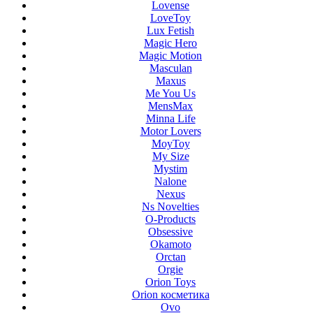
Lovense
LoveToy
Lux Fetish
Magic Hero
Magic Motion
Masculan
Maxus
Me You Us
MensMax
Minna Life
Motor Lovers
MoyToy
My Size
Mystim
Nalone
Nexus
Ns Novelties
O-Products
Obsessive
Okamoto
Orctan
Orgie
Orion Toys
Orion косметика
Ovo