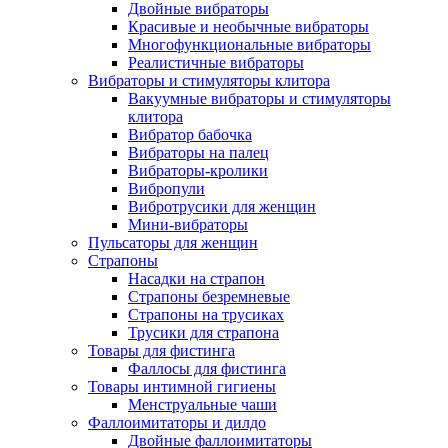
Двойные вибраторы
Красивые и необычные вибраторы
Многофункциональные вибраторы
Реалистичные вибраторы
Вибраторы и стимуляторы клитора
Вакуумные вибраторы и стимуляторы
клитора
Вибратор бабочка
Вибраторы на палец
Вибраторы-кролики
Вибропули
Вибротрусики для женщин
Мини-вибраторы
Пульсаторы для женщин
Страпоны
Насадки на страпон
Страпоны безремневые
Страпоны на трусиках
Трусики для страпона
Товары для фистинга
Фаллосы для фистинга
Товары интимной гигиены
Менструальные чаши
Фаллоимитаторы и дилдо
Двойные фаллоимитаторы