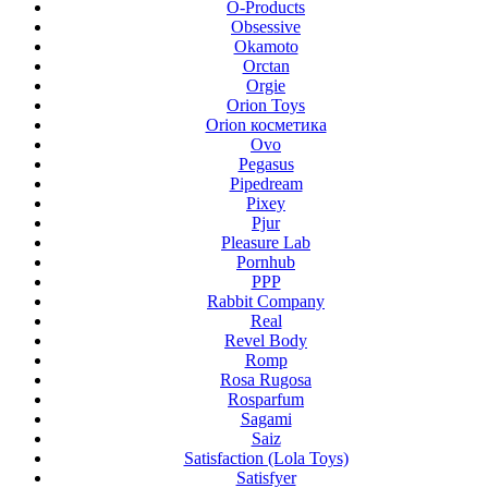
O-Products
Obsessive
Okamoto
Orctan
Orgie
Orion Toys
Orion косметика
Ovo
Pegasus
Pipedream
Pixey
Pjur
Pleasure Lab
Pornhub
PPP
Rabbit Company
Real
Revel Body
Romp
Rosa Rugosa
Rosparfum
Sagami
Saiz
Satisfaction (Lola Toys)
Satisfyer