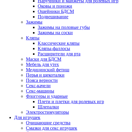
Наручники и манжеты для ролевых игр
Оковы и поножи
Ошейники БДСМ
Подвешивание
Зажимы
Зажимы на половые губы
Зажимы на соски
Кляпы
Классические кляпы
Кляпы-фаллосы
Расширители для рта
Маски для БДСМ
Мебель для утех
Медицинский фетиш
Перья и щекоталки
Пояса верности
Секс-качели
Секс-машины
Флоггеры и ударные
Плети и плетки для ролевых игр
Шлепалки
Электростимуляторы
Для игрушек
Очищающие средства
Смазки для секс игрушек