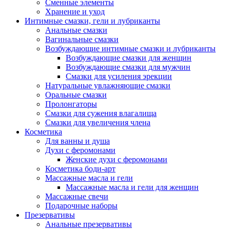
Сменные элементы
Хранение и уход
Интимные смазки, гели и лубриканты
Анальные смазки
Вагинальные смазки
Возбуждающие интимные смазки и лубриканты
Возбуждающие смазки для женщин
Возбуждающие смазки для мужчин
Смазки для усиления эрекции
Натуральные увлажняющие смазки
Оральные смазки
Пролонгаторы
Смазки для сужения влагалища
Смазки для увеличения члена
Косметика
Для ванны и душа
Духи с феромонами
Женские духи с феромонами
Косметика боди-арт
Массажные масла и гели
Массажные масла и гели для женщин
Массажные свечи
Подарочные наборы
Презервативы
Анальные презервативы