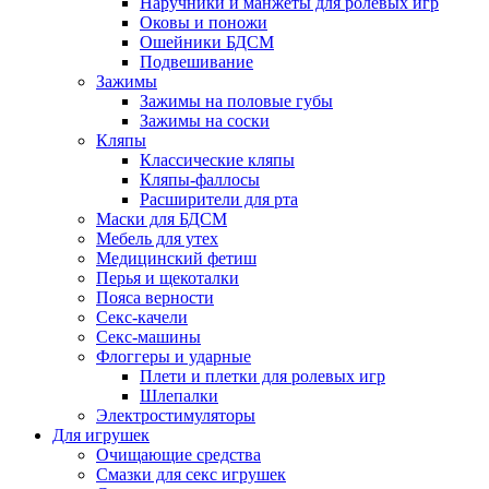
Наручники и манжеты для ролевых игр
Оковы и поножи
Ошейники БДСМ
Подвешивание
Зажимы
Зажимы на половые губы
Зажимы на соски
Кляпы
Классические кляпы
Кляпы-фаллосы
Расширители для рта
Маски для БДСМ
Мебель для утех
Медицинский фетиш
Перья и щекоталки
Пояса верности
Секс-качели
Секс-машины
Флоггеры и ударные
Плети и плетки для ролевых игр
Шлепалки
Электростимуляторы
Для игрушек
Очищающие средства
Смазки для секс игрушек