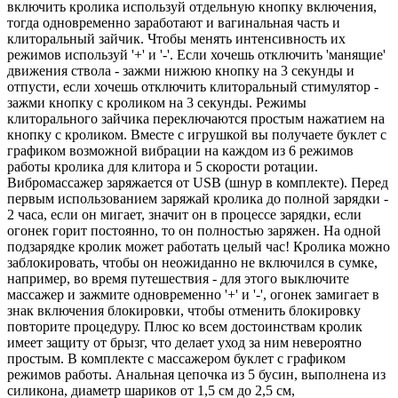
включить кролика используй отдельную кнопку включения,
тогда одновременно заработают и вагинальная часть и
клиторальный зайчик. Чтобы менять интенсивность их
режимов используй '+' и '-'. Если хочешь отключить 'манящие'
движения ствола - зажми нижюю кнопку на 3 секунды и
отпусти, если хочешь отключить клиторальный стимулятор -
зажми кнопку с кроликом на 3 секунды. Режимы
клиторального зайчика переключаются простым нажатием на
кнопку с кроликом. Вместе с игрушкой вы получаете буклет с
графиком возможной вибрации на каждом из 6 режимов
работы кролика для клитора и 5 скорости ротации.
Вибромассажер заряжается от USB (шнур в комплекте). Перед
первым использованием заряжай кролика до полной зарядки -
2 часа, если он мигает, значит он в процессе зарядки, если
огонек горит постоянно, то он полностью заряжен. На одной
подзарядке кролик может работать целый час! Кролика можно
заблокировать, чтобы он неожиданно не включился в сумке,
например, во время путешествия - для этого выключите
массажер и зажмите одновременно '+' и '-', огонек замигает в
знак включения блокировки, чтобы отменить блокировку
повторите процедуру. Плюс ко всем достоинствам кролик
имеет защиту от брызг, что делает уход за ним невероятно
простым. В комплекте с массажером буклет с графиком
режимов работы. Анальная цепочка из 5 бусин, выполнена из
силикона, диаметр шариков от 1,5 см до 2,5 см,