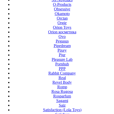
O-Products
Obsessive
Okamoto
Orctan
Orgie
Orion Toys
Orion косметика
Ovo
Pegasus
Pipedream
Pixey
Pjur
Pleasure Lab
Pornhub
PPP
Rabbit Company
Real
Revel Body
Romp
Rosa Rugosa
Rosparfum
Sagami
Saiz
Satisfaction (Lola Toys)