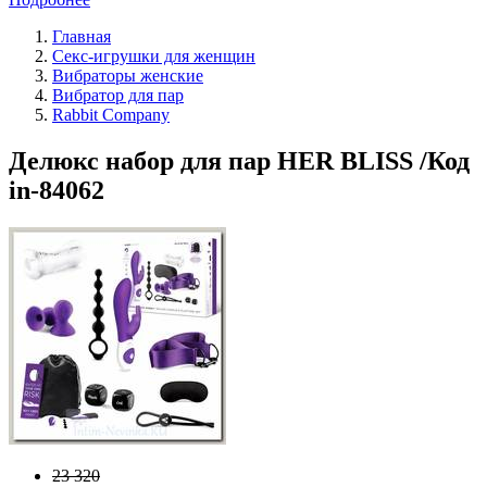
Главная
Секс-игрушки для женщин
Вибраторы женские
Вибратор для пар
Rabbit Company
Делюкс набор для пар HER BLISS /Код
in-84062
23 320