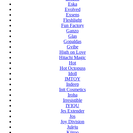
Eska
Evolved
Exsens
Fleshlight
Fun Factory
Ganzo
Glas
Gopaldas
Gvibe
High on Love
Hitachi Magic
Hot
Hot Octopuss
Idoll
IMTOY
Indeep
Intt Cosmetics
Iroha
Irresistible
IYIQU
Jes Extender
Jos
Joy Division
Juleju
Kiiroo