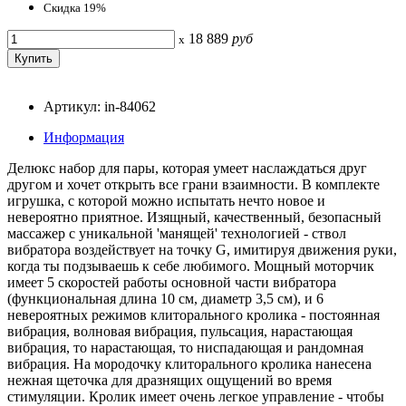
Скидка 19%
18 889
руб
x
Артикул: in-84062
Информация
Делюкс набор для пары, которая умеет наслаждаться друг
другом и хочет открыть все грани взаимности. В комплекте
игрушка, с которой можно испытать нечто новое и
невероятно приятное. Изящный, качественный, безопасный
массажер с уникальной 'манящей' технологией - ствол
вибратора воздействует на точку G, имитируя движения руки,
когда ты подзываешь к себе любимого. Мощный моторчик
имеет 5 скоростей работы основной части вибратора
(функциональная длина 10 см, диаметр 3,5 см), и 6
невероятных режимов клиторального кролика - постоянная
вибрация, волновая вибрация, пульсация, нарастающая
вибрация, то нарастающая, то ниспадающая и рандомная
вибрация. На мородочку клиторального кролика нанесена
нежная щеточка для дразнящих ощущений во время
стимуляции. Кролик имеет очень легкое управление - чтобы