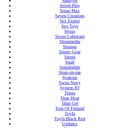
Satisfyer
Secret Play
Sense Max
Seven Creations
Sex Expert
Sex Toys
Sexus
Sexus Lubricant
Shotsmedia
Shunga
Sinner Gear
Sirens
Snail
Splashglide
Strap-on-me
Svakom
Swiss Navy
System JO
Tenga
Time Heat
Titan Gel
Tom Of Finland
Toyfa
Toyfa Black Red
Unilatex