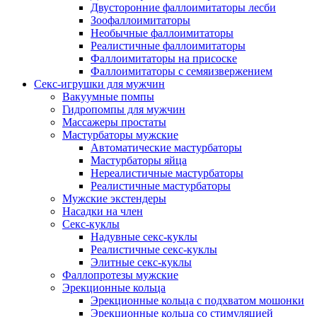
Двусторонние фаллоимитаторы лесби
Зоофаллоимитаторы
Необычные фаллоимитаторы
Реалистичные фаллоимитаторы
Фаллоимитаторы на присоске
Фаллоимитаторы с семяизвержением
Секс-игрушки для мужчин
Вакуумные помпы
Гидропомпы для мужчин
Массажеры простаты
Мастурбаторы мужские
Автоматические мастурбаторы
Мастурбаторы яйца
Нереалистичные мастурбаторы
Реалистичные мастурбаторы
Мужские экстендеры
Насадки на член
Секс-куклы
Надувные секс-куклы
Реалистичные секс-куклы
Элитные секс-куклы
Фаллопротезы мужские
Эрекционные кольца
Эрекционные кольца с подхватом мошонки
Эрекционные кольца со стимуляцией