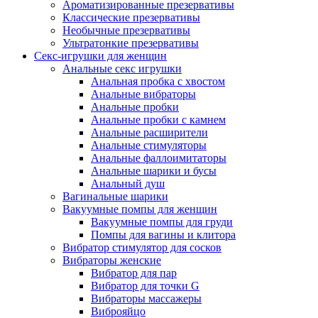
Ароматизированные презервативы
Классические презервативы
Необычные презервативы
Ультратонкие презервативы
Секс-игрушки для женщин
Анальные секс игрушки
Анальная пробка с хвостом
Анальные вибраторы
Анальные пробки
Анальные пробки с камнем
Анальные расширители
Анальные стимуляторы
Анальные фаллоимитаторы
Анальные шарики и бусы
Анальный душ
Вагинальные шарики
Вакуумные помпы для женщин
Вакуумные помпы для груди
Помпы для вагины и клитора
Вибратор стимулятор для сосков
Вибраторы женские
Вибратор для пар
Вибратор для точки G
Вибраторы массажеры
Виброяйцо