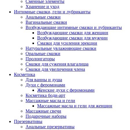
Сменные элементы
Хранение и уход
Интимные смазки, гели и лубриканты
Анальные смазки
Вагинальные смазки
Возбуждающие интимные смазки и лубриканты
Возбуждающие смазки для женщин
Возбуждающие смазки для мужчин
Смазки для усиления эрекции
Натуральные увлажняющие смазки
Оральные смазки
Пролонгаторы
Смазки для сужения влагалища
Смазки для увеличения члена
Косметика
Для ванны и душа
Духи с феромонами
Женские духи с феромонами
Косметика боди-арт
Массажные масла и гели
Массажные масла и гели для женщин
Массажные свечи
Подарочные наборы
Презервативы
Анальные презервативы