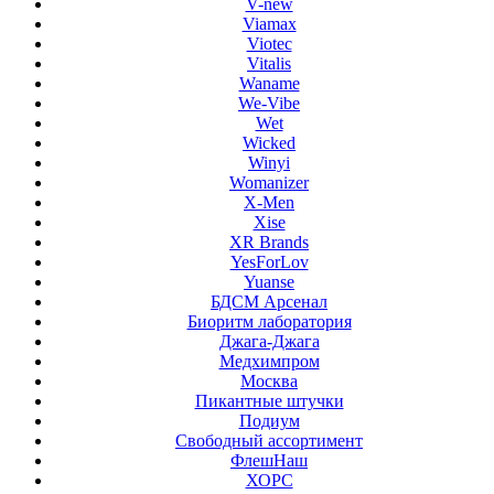
V-new
Viamax
Viotec
Vitalis
Waname
We-Vibe
Wet
Wicked
Winyi
Womanizer
X-Men
Xise
XR Brands
YesForLov
Yuanse
БДСМ Арсенал
Биоритм лаборатория
Джага-Джага
Медхимпром
Москва
Пикантные штучки
Подиум
Свободный ассортимент
ФлешНаш
ХОРС