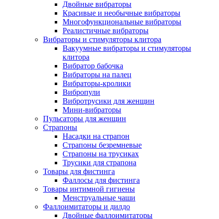
Двойные вибраторы
Красивые и необычные вибраторы
Многофункциональные вибраторы
Реалистичные вибраторы
Вибраторы и стимуляторы клитора
Вакуумные вибраторы и стимуляторы
клитора
Вибратор бабочка
Вибраторы на палец
Вибраторы-кролики
Вибропули
Вибротрусики для женщин
Мини-вибраторы
Пульсаторы для женщин
Страпоны
Насадки на страпон
Страпоны безремневые
Страпоны на трусиках
Трусики для страпона
Товары для фистинга
Фаллосы для фистинга
Товары интимной гигиены
Менструальные чаши
Фаллоимитаторы и дилдо
Двойные фаллоимитаторы