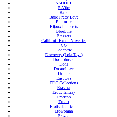
ASDOLL
B-Vibe
Baile
Baile Pretty Love
Bathmate
Bijoux Indiscrets
BlueLine
Brazzers
California Exotic Novelties
CG
Concorde
Discovery (Lola Toys)
Doc Johnson
Dona
DreamLove
Drilldo
Easytoys
EDC Collections
Erasexa
Erotic fantasy
Eroticon
Erotist
Erotist Lubricant
Erowoman
Erozon