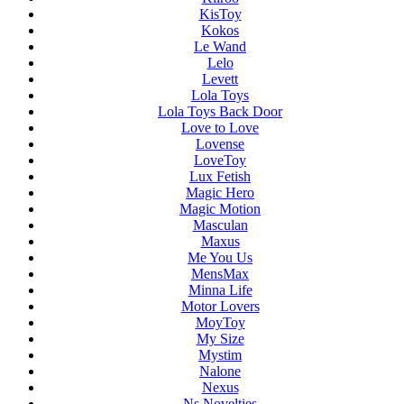
KisToy
Kokos
Le Wand
Lelo
Levett
Lola Toys
Lola Toys Back Door
Love to Love
Lovense
LoveToy
Lux Fetish
Magic Hero
Magic Motion
Masculan
Maxus
Me You Us
MensMax
Minna Life
Motor Lovers
MoyToy
My Size
Mystim
Nalone
Nexus
Ns Novelties