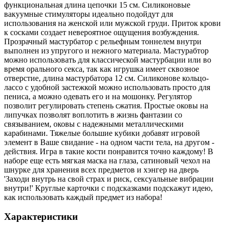
функциональная длина цепочки 15 см. Силиконовые
вакуумные стимуляторы идеально подойдут для
использования на женской или мужской груди. Приток крови
к сосками создает невероятное ощущения возбуждения.
Прозрачный мастурбатор с рельефным тоннелем внутри
выполнен из упругого и нежного материала. Мастурабтор
можно использовать для классической мастурбации или во
время орального секса, так как игрушка имеет сквозное
отверстие, длина мастурбатора 12 см. Силиконове кольцо-
лассо с удобной застежкой можно использовать просто для
пениса, а можно одевать его и на мошонку. Регулятор
позволит регулировать степень сжатия. Простые оковы на
липучках позволят воплотить в жизнь фантазии со
связыванием, оковы с надежными металлическими
карабинами. Тяжелые большие кубики добавят игровой
элемент в Ваше свидание - на одном части тела, на другом -
действия. Игра в такие кости понравится точно каждому! В
наборе еще есть мягкая маска на глаза, сатиновый чехол на
шнурке для хранения всех предметов и хэнгер на дверь
'Заходи внутрь на свой страх и риск, сексуальные вибрации
внутри!' Круглые карточки с подсказками подскажут идею,
как использовать каждый предмет из набора!
Характеристики