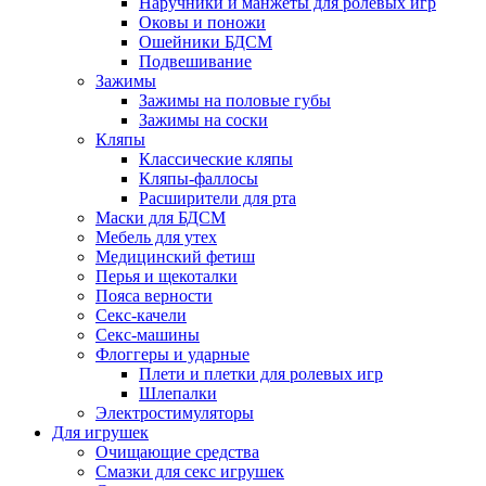
Наручники и манжеты для ролевых игр
Оковы и поножи
Ошейники БДСМ
Подвешивание
Зажимы
Зажимы на половые губы
Зажимы на соски
Кляпы
Классические кляпы
Кляпы-фаллосы
Расширители для рта
Маски для БДСМ
Мебель для утех
Медицинский фетиш
Перья и щекоталки
Пояса верности
Секс-качели
Секс-машины
Флоггеры и ударные
Плети и плетки для ролевых игр
Шлепалки
Электростимуляторы
Для игрушек
Очищающие средства
Смазки для секс игрушек