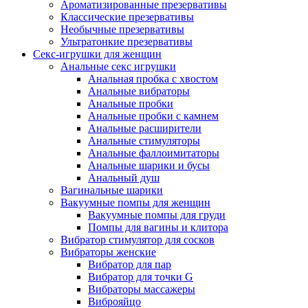
Ароматизированные презервативы
Классические презервативы
Необычные презервативы
Ультратонкие презервативы
Секс-игрушки для женщин
Анальные секс игрушки
Анальная пробка с хвостом
Анальные вибраторы
Анальные пробки
Анальные пробки с камнем
Анальные расширители
Анальные стимуляторы
Анальные фаллоимитаторы
Анальные шарики и бусы
Анальный душ
Вагинальные шарики
Вакуумные помпы для женщин
Вакуумные помпы для груди
Помпы для вагины и клитора
Вибратор стимулятор для сосков
Вибраторы женские
Вибратор для пар
Вибратор для точки G
Вибраторы массажеры
Виброяйцо