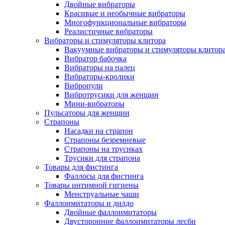
Двойные вибраторы
Красивые и необычные вибраторы
Многофункциональные вибраторы
Реалистичные вибраторы
Вибраторы и стимуляторы клитора
Вакуумные вибраторы и стимуляторы клитор
Вибратор бабочка
Вибраторы на палец
Вибраторы-кролики
Вибропули
Вибротрусики для женщин
Мини-вибраторы
Пульсаторы для женщин
Страпоны
Насадки на страпон
Страпоны безремневые
Страпоны на трусиках
Трусики для страпона
Товары для фистинга
Фаллосы для фистинга
Товары интимной гигиены
Менструальные чаши
Фаллоимитаторы и дилдо
Двойные фаллоимитаторы
Двусторонние фаллоимитаторы лесби