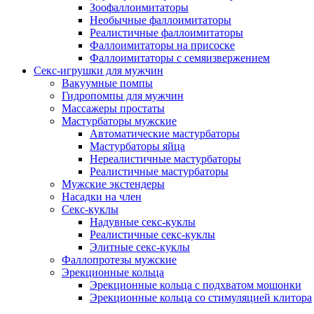
Зоофаллоимитаторы
Необычные фаллоимитаторы
Реалистичные фаллоимитаторы
Фаллоимитаторы на присоске
Фаллоимитаторы с семяизвержением
Секс-игрушки для мужчин
Вакуумные помпы
Гидропомпы для мужчин
Массажеры простаты
Мастурбаторы мужские
Автоматические мастурбаторы
Мастурбаторы яйца
Нереалистичные мастурбаторы
Реалистичные мастурбаторы
Мужские экстендеры
Насадки на член
Секс-куклы
Надувные секс-куклы
Реалистичные секс-куклы
Элитные секс-куклы
Фаллопротезы мужские
Эрекционные кольца
Эрекционные кольца с подхватом мошонки
Эрекционные кольца со стимуляцией клитора