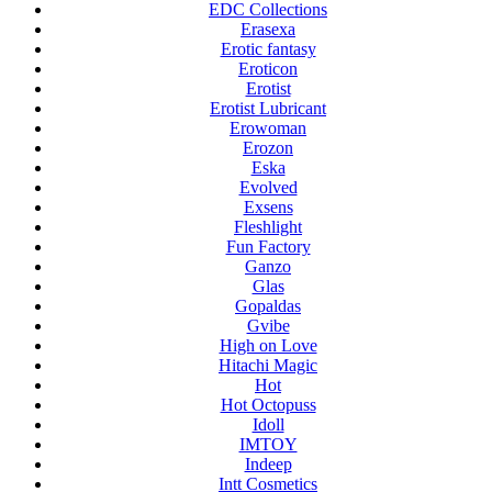
EDC Collections
Erasexa
Erotic fantasy
Eroticon
Erotist
Erotist Lubricant
Erowoman
Erozon
Eska
Evolved
Exsens
Fleshlight
Fun Factory
Ganzo
Glas
Gopaldas
Gvibe
High on Love
Hitachi Magic
Hot
Hot Octopuss
Idoll
IMTOY
Indeep
Intt Cosmetics