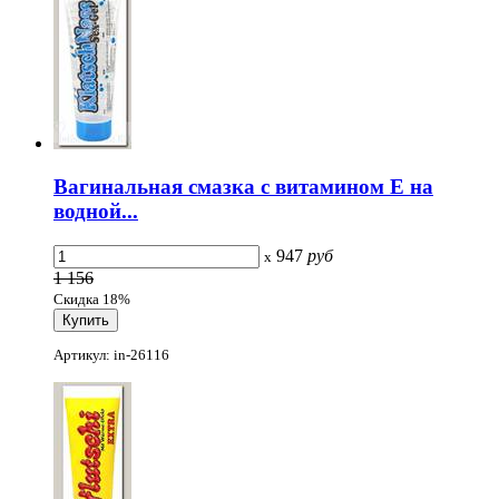
Вагинальная смазка с витамином Е на
водной...
947
руб
x
1 156
Скидка 18%
Артикул: in-26116