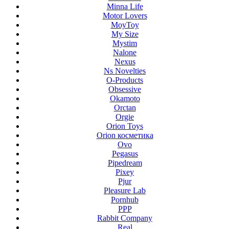
Minna Life
Motor Lovers
MoyToy
My Size
Mystim
Nalone
Nexus
Ns Novelties
O-Products
Obsessive
Okamoto
Orctan
Orgie
Orion Toys
Orion косметика
Ovo
Pegasus
Pipedream
Pixey
Pjur
Pleasure Lab
Pornhub
PPP
Rabbit Company
Real