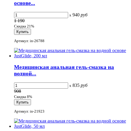
основе...
940
руб
x
1 190
Скидка 21%
Артикул: in-26788
Медицинская анальная гель-смазка на
водной...
835
руб
x
908
Скидка 8%
Артикул: in-21923