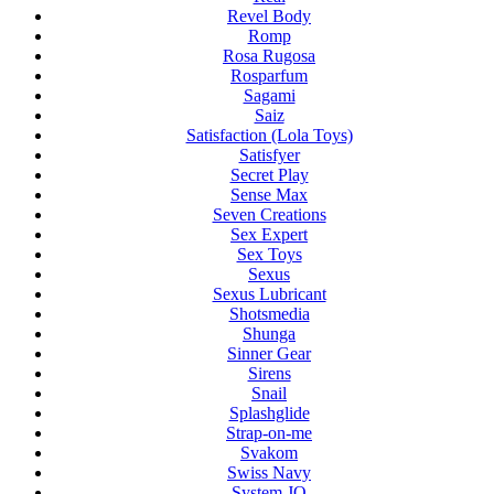
Revel Body
Romp
Rosa Rugosa
Rosparfum
Sagami
Saiz
Satisfaction (Lola Toys)
Satisfyer
Secret Play
Sense Max
Seven Creations
Sex Expert
Sex Toys
Sexus
Sexus Lubricant
Shotsmedia
Shunga
Sinner Gear
Sirens
Snail
Splashglide
Strap-on-me
Svakom
Swiss Navy
System JO