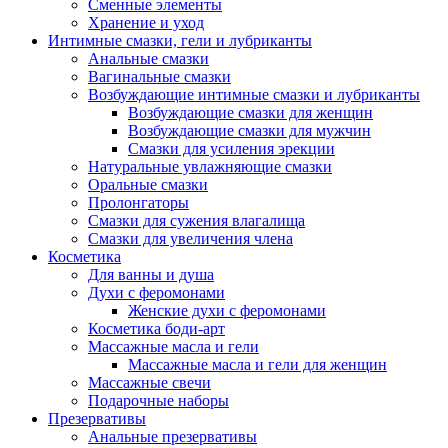
Сменные элементы
Хранение и уход
Интимные смазки, гели и лубриканты
Анальные смазки
Вагинальные смазки
Возбуждающие интимные смазки и лубриканты
Возбуждающие смазки для женщин
Возбуждающие смазки для мужчин
Смазки для усиления эрекции
Натуральные увлажняющие смазки
Оральные смазки
Пролонгаторы
Смазки для сужения влагалища
Смазки для увеличения члена
Косметика
Для ванны и душа
Духи с феромонами
Женские духи с феромонами
Косметика боди-арт
Массажные масла и гели
Массажные масла и гели для женщин
Массажные свечи
Подарочные наборы
Презервативы
Анальные презервативы