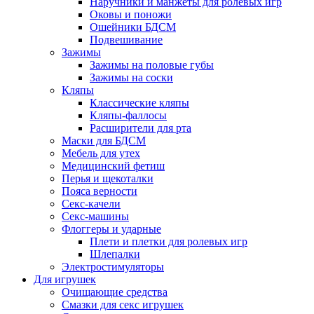
Наручники и манжеты для ролевых игр
Оковы и поножи
Ошейники БДСМ
Подвешивание
Зажимы
Зажимы на половые губы
Зажимы на соски
Кляпы
Классические кляпы
Кляпы-фаллосы
Расширители для рта
Маски для БДСМ
Мебель для утех
Медицинский фетиш
Перья и щекоталки
Пояса верности
Секс-качели
Секс-машины
Флоггеры и ударные
Плети и плетки для ролевых игр
Шлепалки
Электростимуляторы
Для игрушек
Очищающие средства
Смазки для секс игрушек