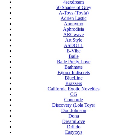
4sexdream
50 Shades of Grey
A-Toys (Toyfa)
Adrien Lastic
Anonymo
Aphrodisia
ARCwave
Art Style
ASDOLL
B-Vibe
Baile
Baile Pretty Love
Bathmate
Bijoux Indiscrets
BlueLine
Brazzers
California Exotic Novelties
CG
Concorde
Discovery (Lola Toys)
Doc Johnson
Dona
DreamLove
Drilldo
Easytoys