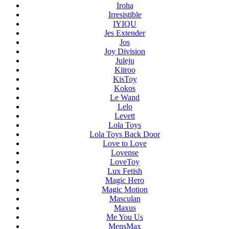
Iroha
Irresistible
IYIQU
Jes Extender
Jos
Joy Division
Juleju
Kiiroo
KisToy
Kokos
Le Wand
Lelo
Levett
Lola Toys
Lola Toys Back Door
Love to Love
Lovense
LoveToy
Lux Fetish
Magic Hero
Magic Motion
Masculan
Maxus
Me You Us
MensMax