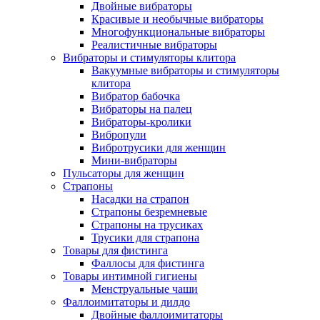
Двойные вибраторы
Красивые и необычные вибраторы
Многофункциональные вибраторы
Реалистичные вибраторы
Вибраторы и стимуляторы клитора
Вакуумные вибраторы и стимуляторы
клитора
Вибратор бабочка
Вибраторы на палец
Вибраторы-кролики
Вибропули
Вибротрусики для женщин
Мини-вибраторы
Пульсаторы для женщин
Страпоны
Насадки на страпон
Страпоны безремневые
Страпоны на трусиках
Трусики для страпона
Товары для фистинга
Фаллосы для фистинга
Товары интимной гигиены
Менструальные чаши
Фаллоимитаторы и дилдо
Двойные фаллоимитаторы