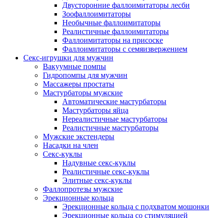
Двусторонние фаллоимитаторы лесби
Зоофаллоимитаторы
Необычные фаллоимитаторы
Реалистичные фаллоимитаторы
Фаллоимитаторы на присоске
Фаллоимитаторы с семяизвержением
Секс-игрушки для мужчин
Вакуумные помпы
Гидропомпы для мужчин
Массажеры простаты
Мастурбаторы мужские
Автоматические мастурбаторы
Мастурбаторы яйца
Нереалистичные мастурбаторы
Реалистичные мастурбаторы
Мужские экстендеры
Насадки на член
Секс-куклы
Надувные секс-куклы
Реалистичные секс-куклы
Элитные секс-куклы
Фаллопротезы мужские
Эрекционные кольца
Эрекционные кольца с подхватом мошонки
Эрекционные кольца со стимуляцией