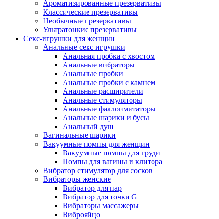
Ароматизированные презервативы
Классические презервативы
Необычные презервативы
Ультратонкие презервативы
Секс-игрушки для женщин
Анальные секс игрушки
Анальная пробка с хвостом
Анальные вибраторы
Анальные пробки
Анальные пробки с камнем
Анальные расширители
Анальные стимуляторы
Анальные фаллоимитаторы
Анальные шарики и бусы
Анальный душ
Вагинальные шарики
Вакуумные помпы для женщин
Вакуумные помпы для груди
Помпы для вагины и клитора
Вибратор стимулятор для сосков
Вибраторы женские
Вибратор для пар
Вибратор для точки G
Вибраторы массажеры
Виброяйцо