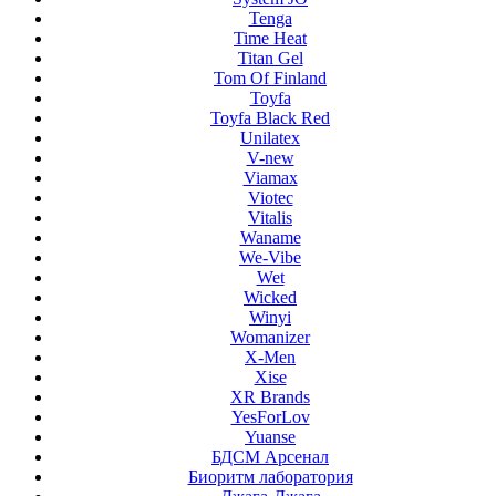
Tenga
Time Heat
Titan Gel
Tom Of Finland
Toyfa
Toyfa Black Red
Unilatex
V-new
Viamax
Viotec
Vitalis
Waname
We-Vibe
Wet
Wicked
Winyi
Womanizer
X-Men
Xise
XR Brands
YesForLov
Yuanse
БДСМ Арсенал
Биоритм лаборатория