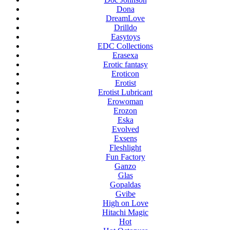
Dona
DreamLove
Drilldo
Easytoys
EDC Collections
Erasexa
Erotic fantasy
Eroticon
Erotist
Erotist Lubricant
Erowoman
Erozon
Eska
Evolved
Exsens
Fleshlight
Fun Factory
Ganzo
Glas
Gopaldas
Gvibe
High on Love
Hitachi Magic
Hot