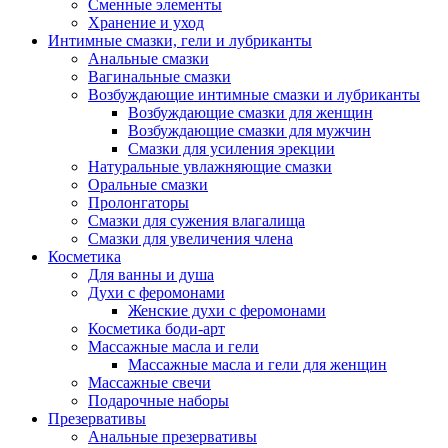
Сменные элементы
Хранение и уход
Интимные смазки, гели и лубриканты
Анальные смазки
Вагинальные смазки
Возбуждающие интимные смазки и лубриканты
Возбуждающие смазки для женщин
Возбуждающие смазки для мужчин
Смазки для усиления эрекции
Натуральные увлажняющие смазки
Оральные смазки
Пролонгаторы
Смазки для сужения влагалища
Смазки для увеличения члена
Косметика
Для ванны и душа
Духи с феромонами
Женские духи с феромонами
Косметика боди-арт
Массажные масла и гели
Массажные масла и гели для женщин
Массажные свечи
Подарочные наборы
Презервативы
Анальные презервативы