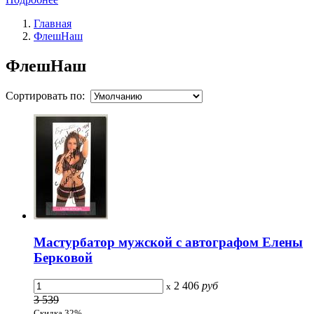
Главная
ФлешНаш
ФлешНаш
Сортировать по:
Мастурбатор мужской с автографом Елены
Берковой
2 406
руб
x
3 539
Скидка 32%