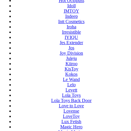
Hot Octopuss
Idoll
IMTOY
Indeep
Intt Cosmetics
Iroha
Irresistible
IYIQU
Jes Extender
Jos
Joy Division
Juleju
Kiiroo
KisToy
Kokos
Le Wand
Lelo
Levett
Lola Toys
Lola Toys Back Door
Love to Love
Lovense
LoveToy
Lux Fetish
Magic Hero