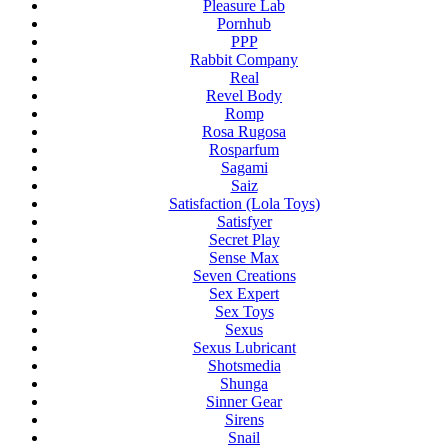
Pleasure Lab
Pornhub
PPP
Rabbit Company
Real
Revel Body
Romp
Rosa Rugosa
Rosparfum
Sagami
Saiz
Satisfaction (Lola Toys)
Satisfyer
Secret Play
Sense Max
Seven Creations
Sex Expert
Sex Toys
Sexus
Sexus Lubricant
Shotsmedia
Shunga
Sinner Gear
Sirens
Snail