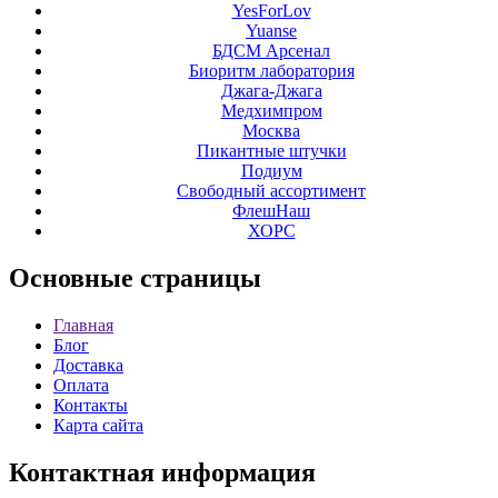
YesForLov
Yuanse
БДСМ Арсенал
Биоритм лаборатория
Джага-Джага
Медхимпром
Москва
Пикантные штучки
Подиум
Свободный ассортимент
ФлешНаш
ХОРС
Основные
страницы
Главная
Блог
Доставка
Оплата
Контакты
Карта сайта
Контактная
информация