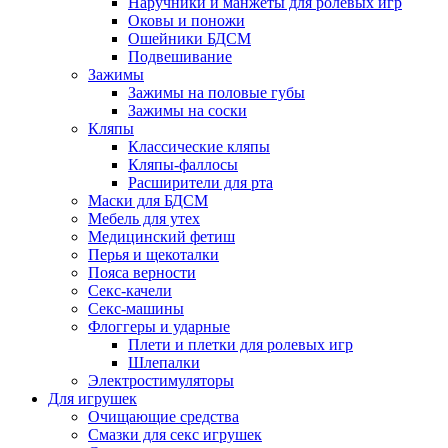
Наручники и манжеты для ролевых игр
Оковы и поножи
Ошейники БДСМ
Подвешивание
Зажимы
Зажимы на половые губы
Зажимы на соски
Кляпы
Классические кляпы
Кляпы-фаллосы
Расширители для рта
Маски для БДСМ
Мебель для утех
Медицинский фетиш
Перья и щекоталки
Пояса верности
Секс-качели
Секс-машины
Флоггеры и ударные
Плети и плетки для ролевых игр
Шлепалки
Электростимуляторы
Для игрушек
Очищающие средства
Смазки для секс игрушек