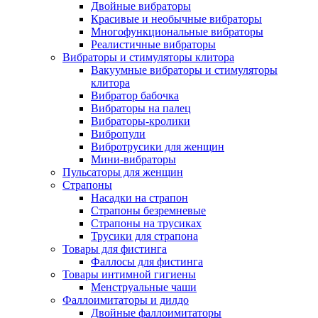
Двойные вибраторы
Красивые и необычные вибраторы
Многофункциональные вибраторы
Реалистичные вибраторы
Вибраторы и стимуляторы клитора
Вакуумные вибраторы и стимуляторы
клитора
Вибратор бабочка
Вибраторы на палец
Вибраторы-кролики
Вибропули
Вибротрусики для женщин
Мини-вибраторы
Пульсаторы для женщин
Страпоны
Насадки на страпон
Страпоны безремневые
Страпоны на трусиках
Трусики для страпона
Товары для фистинга
Фаллосы для фистинга
Товары интимной гигиены
Менструальные чаши
Фаллоимитаторы и дилдо
Двойные фаллоимитаторы