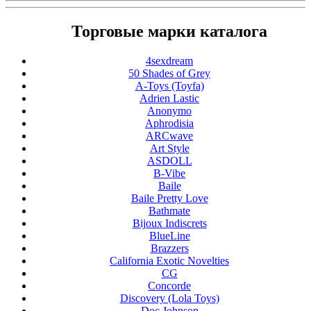
Торговые марки каталога
4sexdream
50 Shades of Grey
A-Toys (Toyfa)
Adrien Lastic
Anonymo
Aphrodisia
ARCwave
Art Style
ASDOLL
B-Vibe
Baile
Baile Pretty Love
Bathmate
Bijoux Indiscrets
BlueLine
Brazzers
California Exotic Novelties
CG
Concorde
Discovery (Lola Toys)
Doc Johnson