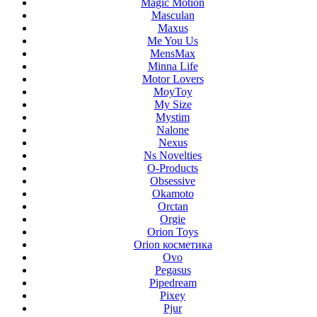
Magic Motion
Masculan
Maxus
Me You Us
MensMax
Minna Life
Motor Lovers
MoyToy
My Size
Mystim
Nalone
Nexus
Ns Novelties
O-Products
Obsessive
Okamoto
Orctan
Orgie
Orion Toys
Orion косметика
Ovo
Pegasus
Pipedream
Pixey
Pjur