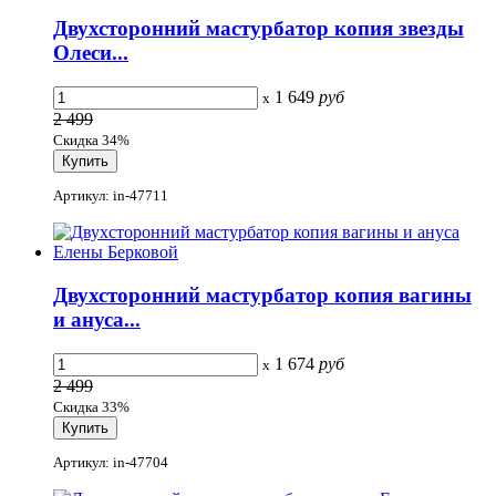
Двухсторонний мастурбатор копия звезды
Олеси...
1 649
руб
x
2 499
Скидка 34%
Артикул: in-47711
Двухсторонний мастурбатор копия вагины
и ануса...
1 674
руб
x
2 499
Скидка 33%
Артикул: in-47704