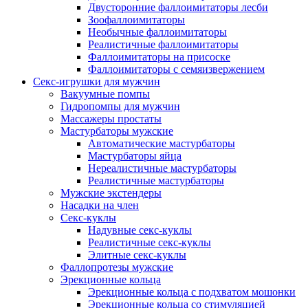
Двусторонние фаллоимитаторы лесби
Зоофаллоимитаторы
Необычные фаллоимитаторы
Реалистичные фаллоимитаторы
Фаллоимитаторы на присоске
Фаллоимитаторы с семяизвержением
Секс-игрушки для мужчин
Вакуумные помпы
Гидропомпы для мужчин
Массажеры простаты
Мастурбаторы мужские
Автоматические мастурбаторы
Мастурбаторы яйца
Нереалистичные мастурбаторы
Реалистичные мастурбаторы
Мужские экстендеры
Насадки на член
Секс-куклы
Надувные секс-куклы
Реалистичные секс-куклы
Элитные секс-куклы
Фаллопротезы мужские
Эрекционные кольца
Эрекционные кольца с подхватом мошонки
Эрекционные кольца со стимуляцией