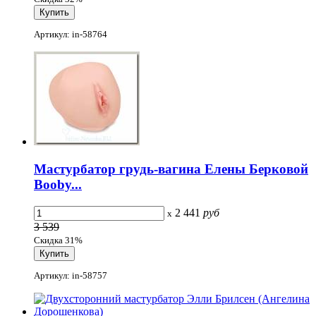
Артикул: in-58764
Мастурбатор грудь-вагина Елены Берковой
Booby...
2 441
руб
x
3 539
Скидка 31%
Артикул: in-58757