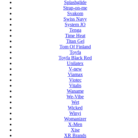
Splashglide
Strap-on-me
Svakom
Swiss Navy
System JO
Tenga
Time Heat
Titan Gel
Tom Of Finland
Toyfa
Toyfa Black Red
Unilatex
V-new
Viamax
Viotec
Vitalis
Waname
We-Vibe
Wet
Wicked
Winyi
Womanizer
X-Men
Xise
XR Brands