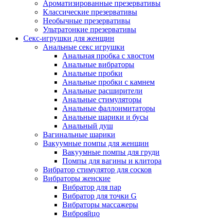
Ароматизированные презервативы
Классические презервативы
Необычные презервативы
Ультратонкие презервативы
Секс-игрушки для женщин
Анальные секс игрушки
Анальная пробка с хвостом
Анальные вибраторы
Анальные пробки
Анальные пробки с камнем
Анальные расширители
Анальные стимуляторы
Анальные фаллоимитаторы
Анальные шарики и бусы
Анальный душ
Вагинальные шарики
Вакуумные помпы для женщин
Вакуумные помпы для груди
Помпы для вагины и клитора
Вибратор стимулятор для сосков
Вибраторы женские
Вибратор для пар
Вибратор для точки G
Вибраторы массажеры
Виброяйцо