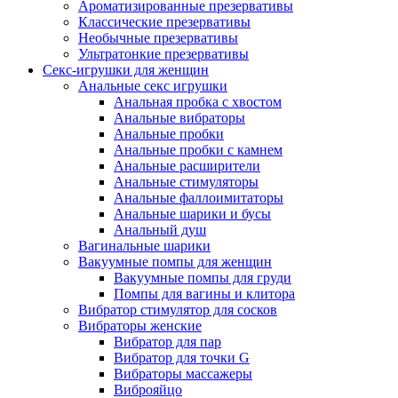
Ароматизированные презервативы
Классические презервативы
Необычные презервативы
Ультратонкие презервативы
Секс-игрушки для женщин
Анальные секс игрушки
Анальная пробка с хвостом
Анальные вибраторы
Анальные пробки
Анальные пробки с камнем
Анальные расширители
Анальные стимуляторы
Анальные фаллоимитаторы
Анальные шарики и бусы
Анальный душ
Вагинальные шарики
Вакуумные помпы для женщин
Вакуумные помпы для груди
Помпы для вагины и клитора
Вибратор стимулятор для сосков
Вибраторы женские
Вибратор для пар
Вибратор для точки G
Вибраторы массажеры
Виброяйцо