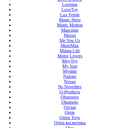
Lovense
LoveToy
Lux Fetish
Magic Hero
Magic Motion
Masculan
Maxus
Me You Us
MensMax
Minna Life
Motor Lovers
MoyToy
My Size
Mystim
Nalone
Nexus
Ns Novelties
O-Products
Obsessive
Okamoto
Orctan
Orgie
Orion Toys
Orion косметика
Ovo