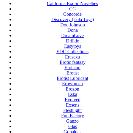
California Exotic Novelties
CG
Concorde
Discovery (Lola Toys)
Doc Johnson
Dona
DreamLove
Drilldo
Easytoys
EDC Collections
Erasexa
Erotic fantasy
Eroticon
Erotist
Erotist Lubricant
Erowoman
Erozon
Eska
Evolved
Exsens
Fleshlight
Fun Factory
Ganzo
Glas
Gopaldas