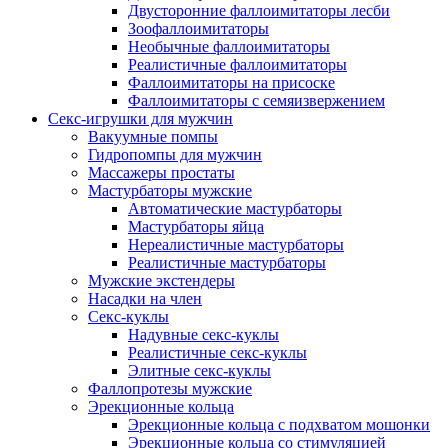
Двусторонние фаллоимитаторы лесби
Зоофаллоимитаторы
Необычные фаллоимитаторы
Реалистичные фаллоимитаторы
Фаллоимитаторы на присоске
Фаллоимитаторы с семяизвержением
Секс-игрушки для мужчин
Вакуумные помпы
Гидропомпы для мужчин
Массажеры простаты
Мастурбаторы мужские
Автоматические мастурбаторы
Мастурбаторы яйца
Нереалистичные мастурбаторы
Реалистичные мастурбаторы
Мужские экстендеры
Насадки на член
Секс-куклы
Надувные секс-куклы
Реалистичные секс-куклы
Элитные секс-куклы
Фаллопротезы мужские
Эрекционные кольца
Эрекционные кольца с подхватом мошонки
Эрекционные кольца со стимуляцией