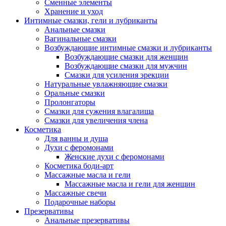
Сменные элементы
Хранение и уход
Интимные смазки, гели и лубриканты
Анальные смазки
Вагинальные смазки
Возбуждающие интимные смазки и лубриканты
Возбуждающие смазки для женщин
Возбуждающие смазки для мужчин
Смазки для усиления эрекции
Натуральные увлажняющие смазки
Оральные смазки
Пролонгаторы
Смазки для сужения влагалища
Смазки для увеличения члена
Косметика
Для ванны и душа
Духи с феромонами
Женские духи с феромонами
Косметика боди-арт
Массажные масла и гели
Массажные масла и гели для женщин
Массажные свечи
Подарочные наборы
Презервативы
Анальные презервативы