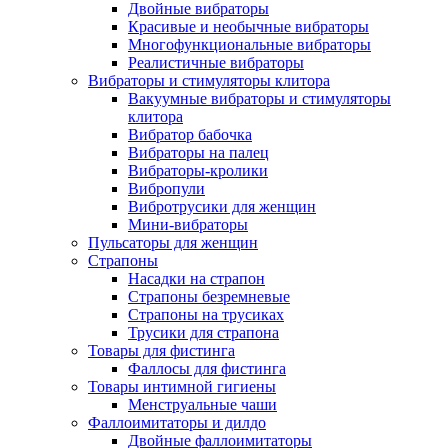
Двойные вибраторы
Красивые и необычные вибраторы
Многофункциональные вибраторы
Реалистичные вибраторы
Вибраторы и стимуляторы клитора
Вакуумные вибраторы и стимуляторы
клитора
Вибратор бабочка
Вибраторы на палец
Вибраторы-кролики
Вибропули
Вибротрусики для женщин
Мини-вибраторы
Пульсаторы для женщин
Страпоны
Насадки на страпон
Страпоны безремневые
Страпоны на трусиках
Трусики для страпона
Товары для фистинга
Фаллосы для фистинга
Товары интимной гигиены
Менструальные чаши
Фаллоимитаторы и дилдо
Двойные фаллоимитаторы