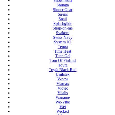
Shotsmedia
Shunga
Sinner Gear
Sirens
Snail
Splashglide
Strap-on-me
Svakom
Swiss Navy
System JO
Tenga
Time Heat
Titan Gel
Tom Of Finland
Toyfa
Toyfa Black Red
Unilatex
V-new
Viamax
Viotec
Vitalis
Waname
We-Vibe
Wet
Wicked