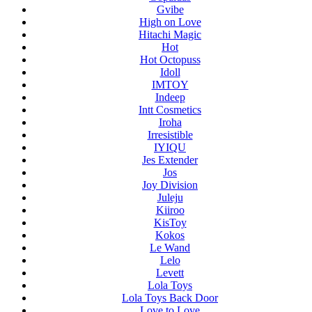
Gvibe
High on Love
Hitachi Magic
Hot
Hot Octopuss
Idoll
IMTOY
Indeep
Intt Cosmetics
Iroha
Irresistible
IYIQU
Jes Extender
Jos
Joy Division
Juleju
Kiiroo
KisToy
Kokos
Le Wand
Lelo
Levett
Lola Toys
Lola Toys Back Door
Love to Love