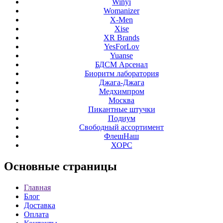
Winyi
Womanizer
X-Men
Xise
XR Brands
YesForLov
Yuanse
БДСМ Арсенал
Биоритм лаборатория
Джага-Джага
Медхимпром
Москва
Пикантные штучки
Подиум
Свободный ассортимент
ФлешНаш
ХОРС
Основные
страницы
Главная
Блог
Доставка
Оплата