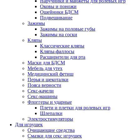
Наручники и манжеты для ролевых игр
Оковы и поножи
Ошейники БДСМ
Подвешивание
Зажимы
Зажимы на половые губы
Зажимы на соски
Кляпы
Классические кляпы
Кляпы-фаллосы
Расширители для рта
Маски для БДСМ
Мебель для утех
Медицинский фетиш
Перья и щекоталки
Пояса верности
Секс-качели
Секс-машины
Флоггеры и ударные
Плети и плетки для ролевых игр
Шлепалки
Электростимуляторы
Для игрушек
Очищающие средства
Смазки для секс игрушек