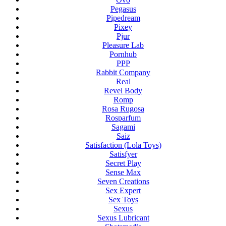
Pegasus
Pipedream
Pixey
Pjur
Pleasure Lab
Pornhub
PPP
Rabbit Company
Real
Revel Body
Romp
Rosa Rugosa
Rosparfum
Sagami
Saiz
Satisfaction (Lola Toys)
Satisfyer
Secret Play
Sense Max
Seven Creations
Sex Expert
Sex Toys
Sexus
Sexus Lubricant