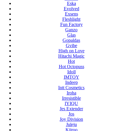
Eska
Evolved
Exsens
Fleshlight
Fun Factory
Ganzo
Glas
Gopaldas
Gvibe
High on Love
Hitachi Magic
Hot
Hot Octopuss
Idoll
IMTOY
Indeep
Intt Cosmetics
Iroha
Irresistible
IYIQU
Jes Extender
Jos
Joy Division
Juleju
Kiiroo