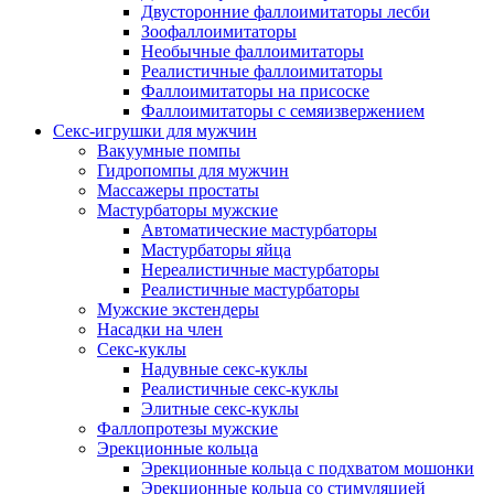
Двусторонние фаллоимитаторы лесби
Зоофаллоимитаторы
Необычные фаллоимитаторы
Реалистичные фаллоимитаторы
Фаллоимитаторы на присоске
Фаллоимитаторы с семяизвержением
Секс-игрушки для мужчин
Вакуумные помпы
Гидропомпы для мужчин
Массажеры простаты
Мастурбаторы мужские
Автоматические мастурбаторы
Мастурбаторы яйца
Нереалистичные мастурбаторы
Реалистичные мастурбаторы
Мужские экстендеры
Насадки на член
Секс-куклы
Надувные секс-куклы
Реалистичные секс-куклы
Элитные секс-куклы
Фаллопротезы мужские
Эрекционные кольца
Эрекционные кольца с подхватом мошонки
Эрекционные кольца со стимуляцией