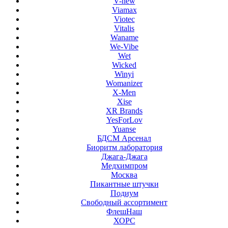
V-new
Viamax
Viotec
Vitalis
Waname
We-Vibe
Wet
Wicked
Winyi
Womanizer
X-Men
Xise
XR Brands
YesForLov
Yuanse
БДСМ Арсенал
Биоритм лаборатория
Джага-Джага
Медхимпром
Москва
Пикантные штучки
Подиум
Свободный ассортимент
ФлешНаш
ХОРС