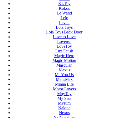
KisToy
Kokos
Le Wand
Lelo
Levett
Lola Toys
Lola Toys Back Door
Love to Love
Lovense
LoveToy
Lux Fetish
Magic Hero
Magic Motion
Masculan
Maxus
Me You Us
MensMax
Minna Life
Motor Lovers
MoyToy
My Size
Mystim
Nalone
Nexus
Ns Novelties