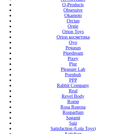
O-Products
Obsessive
Okamoto
Orctan
Orgie
Orion Toys
Orion косметика
Ovo
Pegasus
Pipedream
Pixey
Pjur
Pleasure Lab
Pornhub
PPP
Rabbit Company
Real
Revel Body
Romp
Rosa Rugosa
Rosparfum
Sagami
Saiz
Satisfaction (Lola Toys)
Satisfyer