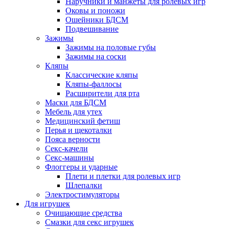
Наручники и манжеты для ролевых игр
Оковы и поножи
Ошейники БДСМ
Подвешивание
Зажимы
Зажимы на половые губы
Зажимы на соски
Кляпы
Классические кляпы
Кляпы-фаллосы
Расширители для рта
Маски для БДСМ
Мебель для утех
Медицинский фетиш
Перья и щекоталки
Пояса верности
Секс-качели
Секс-машины
Флоггеры и ударные
Плети и плетки для ролевых игр
Шлепалки
Электростимуляторы
Для игрушек
Очищающие средства
Смазки для секс игрушек