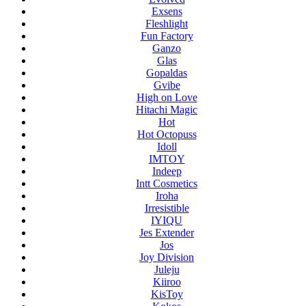
Exsens
Fleshlight
Fun Factory
Ganzo
Glas
Gopaldas
Gvibe
High on Love
Hitachi Magic
Hot
Hot Octopuss
Idoll
IMTOY
Indeep
Intt Cosmetics
Iroha
Irresistible
IYIQU
Jes Extender
Jos
Joy Division
Juleju
Kiiroo
KisToy