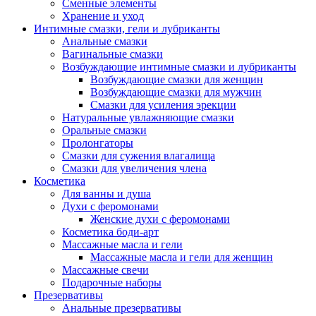
Сменные элементы
Хранение и уход
Интимные смазки, гели и лубриканты
Анальные смазки
Вагинальные смазки
Возбуждающие интимные смазки и лубриканты
Возбуждающие смазки для женщин
Возбуждающие смазки для мужчин
Смазки для усиления эрекции
Натуральные увлажняющие смазки
Оральные смазки
Пролонгаторы
Смазки для сужения влагалища
Смазки для увеличения члена
Косметика
Для ванны и душа
Духи с феромонами
Женские духи с феромонами
Косметика боди-арт
Массажные масла и гели
Массажные масла и гели для женщин
Массажные свечи
Подарочные наборы
Презервативы
Анальные презервативы