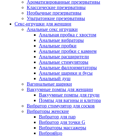
Ароматизированные презервативы
Классические презервативы
Необычные презервативы
Ультратонкие презервативы
Секс-игрушки для женщин
Анальные секс игрушки
Анальная пробка с хвостом
Анальные вибраторы
Анальные пробки
Анальные пробки с камнем
Анальные расширители
Анальные стимуляторы
Анальные фаллоимитаторы
Анальные шарики и бусы
Анальный душ
Вагинальные шарики
Вакуумные помпы для женщин
Вакуумные помпы для груди
Помпы для вагины и клитора
Вибратор стимулятор для сосков
Вибраторы женские
Вибратор для пар
Вибратор для точки G
Вибраторы массажеры
Виброяйцо