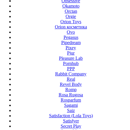
Obsessive
Okamoto
Orctan
Orgie
Orion Toys
Orion косметика
Ovo
Pegasus
Pipedream
Pixey
Pjur
Pleasure Lab
Pornhub
PPP
Rabbit Company
Real
Revel Body
Romp
Rosa Rugosa
Rosparfum
Sagami
Saiz
Satisfaction (Lola Toys)
Satisfyer
Secret Play