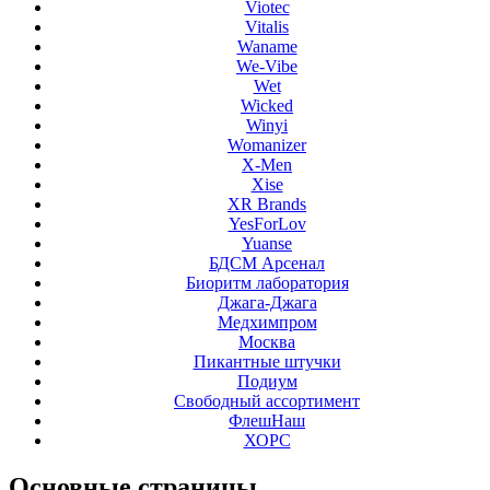
Viotec
Vitalis
Waname
We-Vibe
Wet
Wicked
Winyi
Womanizer
X-Men
Xise
XR Brands
YesForLov
Yuanse
БДСМ Арсенал
Биоритм лаборатория
Джага-Джага
Медхимпром
Москва
Пикантные штучки
Подиум
Свободный ассортимент
ФлешНаш
ХОРС
Основные
страницы