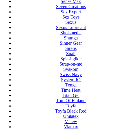
Sense Max
Seven Creations
Sex Expert
Sex Toys
Sexus
Sexus Lubricant
Shotsmedia
Shunga
Sinner Gear
Sirens
Snail
Splashglide
Strap-on-me
Svakom
Swiss Navy
System JO
Tenga
Time Heat
Titan Gel
Tom Of Finland
Toyfa
Toyfa Black Red
Unilatex
V-new
Viamax