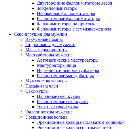
Двусторонние фаллоимитаторы лесби
Зоофаллоимитаторы
Необычные фаллоимитаторы
Реалистичные фаллоимитаторы
Фаллоимитаторы на присоске
Фаллоимитаторы с семяизвержением
Секс-игрушки для мужчин
Вакуумные помпы
Гидропомпы для мужчин
Массажеры простаты
Мастурбаторы мужские
Автоматические мастурбаторы
Мастурбаторы яйца
Нереалистичные мастурбаторы
Реалистичные мастурбаторы
Мужские экстендеры
Насадки на член
Секс-куклы
Надувные секс-куклы
Реалистичные секс-куклы
Элитные секс-куклы
Фаллопротезы мужские
Эрекционные кольца
Эрекционные кольца с подхватом мошонки
Эрекционные кольца со стимуляцией