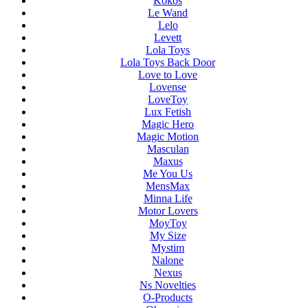
Kokos
Le Wand
Lelo
Levett
Lola Toys
Lola Toys Back Door
Love to Love
Lovense
LoveToy
Lux Fetish
Magic Hero
Magic Motion
Masculan
Maxus
Me You Us
MensMax
Minna Life
Motor Lovers
MoyToy
My Size
Mystim
Nalone
Nexus
Ns Novelties
O-Products