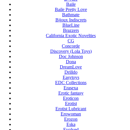
Baile
Baile Pretty Love
Bathmate
Bijoux Indiscrets
BlueLine
Brazzers
California Exotic Novelties
CG
Concorde
Discovery (Lola Toys)
Doc Johnson
Dona
DreamLove
Drilldo
Easytoys
EDC Collections
Erasexa
Erotic fantasy
Eroticon
Erotist
Erotist Lubricant
Erowoman
Erozon
Eska
Evolved