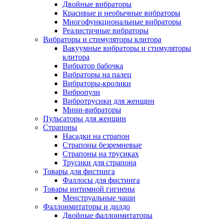
Двойные вибраторы
Красивые и необычные вибраторы
Многофункциональные вибраторы
Реалистичные вибраторы
Вибраторы и стимуляторы клитора
Вакуумные вибраторы и стимуляторы
клитора
Вибратор бабочка
Вибраторы на палец
Вибраторы-кролики
Вибропули
Вибротрусики для женщин
Мини-вибраторы
Пульсаторы для женщин
Страпоны
Насадки на страпон
Страпоны безремневые
Страпоны на трусиках
Трусики для страпона
Товары для фистинга
Фаллосы для фистинга
Товары интимной гигиены
Менструальные чаши
Фаллоимитаторы и дилдо
Двойные фаллоимитаторы